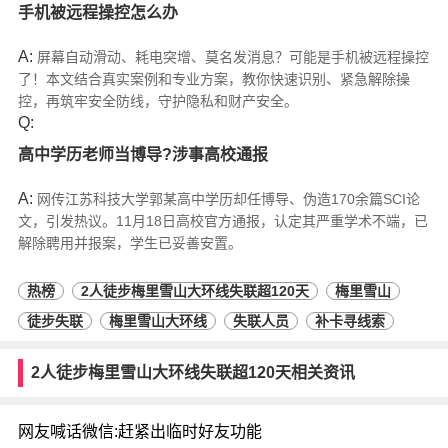
手机被远程操控怎么办
A:
屏幕自动滑动、耗电突增、莫名发消息？可能是手机被远程操控
了！本文结合真实案例和专业方案，教你快速识别、紧急解除操
控，再筑牢安全防线，守护隐私和财产安全。
Q:
高中学历老师当博导?涉事高校通报
A:
网传江苏科技大学郭某高中学历却任博导、伪造170余篇SCI论
文，引发热议。11月18日高校官方通报，认定其严重学术不端，已
解除聘用并报案，学生已妥善安置。
热榜
2人徒步梅里雪山大环线失联超120天
梅里雪山
徒步失联
梅里雪山大环线
失联人员
补卡寻线索
2人徒步梅里雪山大环线失联超120天相关资讯
网友喊话微信:赶紧出临时好友功能