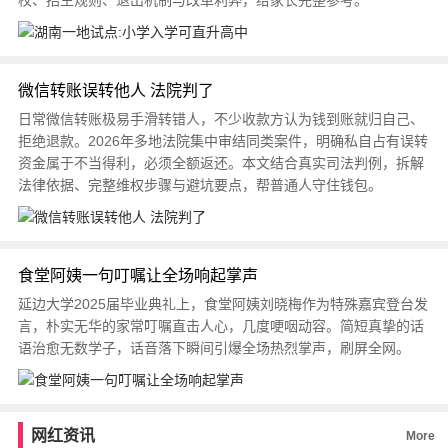
校、招生规则、退出机制与改革利弊，给家长完整参考。
微信转账误转他人 法院判了
日常微信转账极易手滑转错人，不少收款方认为钱到账就归自己、
拒绝退款。2026年多地法院集中审结同类案件，明确私自占有误转
资金属于不当得利，必须全额返还。本文结合真实司法判例，拆解
法律依据、完整维权步骤与避坑要点，帮普通人守住钱包。
食堂阿姨一句叮嘱让全场响起掌声
延边大学2025届毕业典礼上，食堂阿姨刘晓梅作为特殊嘉宾登台发
言，朴实无华的家常叮嘱直击人心，几度哽咽动容。简短真挚的话
语治愈无数学子，话音落下瞬间引爆全场热烈掌声，刷屏全网。
网红资讯
More