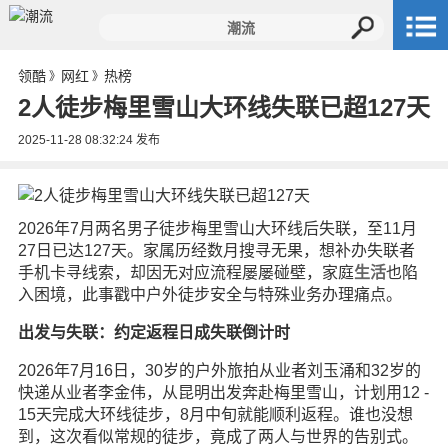
领酷
网红
热榜
》
》
2人徒步梅里雪山大环线失联已超127天
2025-11-28 08:32:24
发布
2026年7月两名男子徒步梅里雪山大环线后失联，至11月
27日已达127天。家属历经数月搜寻无果，想补办失联者
手机卡寻线索，却因无对应流程屡屡碰壁，家庭
生活
也陷
入困境，此事戳中户外徒步安全与特殊业务办理痛点。
出发与失联：约定返程日成失联倒计时
2026年7月16日，30岁的户外旅拍从业者刘玉涌和32岁的
快递从业者李金伟，从昆明出发奔赴梅里雪山，计划用12 -
15天完成大环线徒步，8月中旬就能顺利返程。谁也没想
到，这次看似常规的徒步，竟成了两人与世界的告别式。