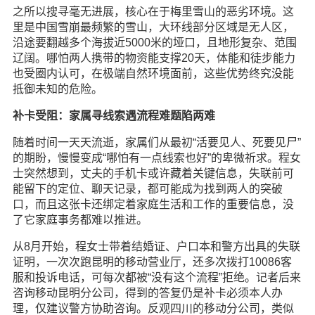
之所以搜寻毫无进展，核心在于梅里雪山的恶劣环境。这
里是中国雪崩最频繁的雪山，大环线部分区域是无人区，
沿途要翻越多个海拔近5000米的垭口，且地形复杂、范围
辽阔。哪怕两人携带的物资能支撑20天，体能和徒步能力
也受圈内认可，在极端自然环境面前，这些优势终究没能
抵御未知的危险。
补卡受阻：家属寻线索遇流程难题陷两难
随着时间一天天流逝，家属们从最初“活要见人、死要见尸”
的期盼，慢慢变成“哪怕有一点线索也好”的卑微祈求。程女
士突然想到，丈夫的手机卡或许藏着关键信息，失联前可
能留下的定位、聊天记录，都可能成为找到两人的突破
口，而且这张卡还绑定着家庭生活和工作的重要信息，没
了它家庭事务都难以推进。
从8月开始，程女士带着结婚证、户口本和警方出具的失联
证明，一次次跑昆明的移动营业厅，还多次拨打10086客
服和投诉电话，可每次都被“没有这个流程”拒绝。记者后来
咨询移动昆明分公司，得到的答复仍是补卡必须本人办
理，仅建议警方协助咨询。反观四川的移动分公司，类似