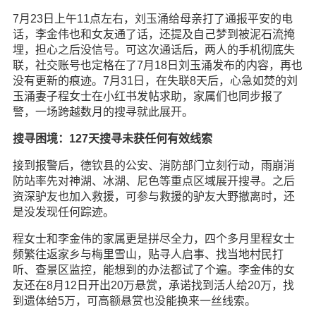
7月23日上午11点左右，刘玉涌给母亲打了通报平安的电
话，李金伟也和女友通了话，还提及自己梦到被泥石流掩
埋，担心之后没信号。可这次通话后，两人的手机彻底失
联，社交账号也定格在了7月18日刘玉涌发布的内容，再也
没有更新的痕迹。7月31日，在失联8天后，心急如焚的刘
玉涌妻子程女士在小红书发帖求助，家属们也同步报了
警，一场跨越数月的搜寻就此展开。
搜寻困境：127天搜寻未获任何有效线索
接到报警后，德钦县的公安、消防部门立刻行动，雨崩消
防站率先对神湖、冰湖、尼色等重点区域展开搜寻。之后
资深驴友也加入救援，可参与救援的驴友大野撤离时，还
是没发现任何踪迹。
程女士和李金伟的家属更是拼尽全力，四个多月里程女士
频繁往返家乡与梅里雪山，贴寻人启事、找当地村民打
听、查景区监控，能想到的办法都试了个遍。李金伟的女
友还在8月12日开出20万悬赏，承诺找到活人给20万，找
到遗体给5万，可高额悬赏也没能换来一丝线索。