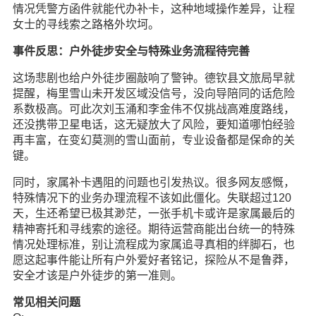
情况凭警方函件就能代办补卡，这种地域操作差异，让程
女士的寻线索之路格外坎坷。
事件反思：户外徒步安全与特殊业务流程待完善
这场悲剧也给户外徒步圈敲响了警钟。德钦县文旅局早就
提醒，梅里雪山未开发区域没信号，没向导陪同的话危险
系数极高。可此次刘玉涌和李金伟不仅挑战高难度路线，
还没携带卫星电话，这无疑放大了风险，要知道哪怕经验
再丰富，在变幻莫测的雪山面前，专业设备都是保命的关
键。
同时，家属补卡遇阻的问题也引发热议。很多网友感慨，
特殊情况下的业务办理流程不该如此僵化。失联超过120
天，生还希望已极其渺茫，一张手机卡或许是家属最后的
精神寄托和寻线索的途径。期待运营商能出台统一的特殊
情况处理标准，别让流程成为家属追寻真相的绊脚石，也
愿这起事件能让所有户外爱好者铭记，探险从不是鲁莽，
安全才该是户外徒步的第一准则。
常见相关问题