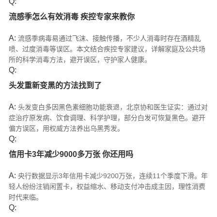
Q:
流感季怎么有效消毒 疾控专家来教你
A:
流感季病毒易通过飞沫、接触传播，不少人消毒时存在酒精乱
喷、过度消毒等误区。本文结合疾控专家建议，详解家庭及公共场
所的科学消毒方法，避开误区，守护家人健康。
Q:
头发重新变黑的方法找到了
A:
头发变白多因黑色素细胞功能衰退，北京协和医生证实：通过对
症治疗原发病、饮食调理、科学护理，部分白发可恢复黑色。避开
偏方误区，用权威方法养出乌黑秀发。
Q:
信用卡3年减少9000多万张 你还用吗
A:
央行数据显示3年信用卡减少9200万张，连续11个季度下滑。年
轻人纷纷注销闲置卡，权益缩水、移动支付冲击成主因，理性消费
时代来临。
Q: