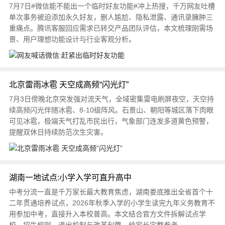
7月7日#微信能不能出一个临时好友功能#冲上热搜，千万网友吐槽
单次事务被迫添加永久好友，删人尴尬、隐私泄露、通讯录臃肿三
重痛点。腾讯客服回应需求已转交产品团队评估，本文梳理刚需场
景、用户理想功能设计与行业客观分析。
北京雷雨冰雹 天空成高频“闪光灯”
7月3日傍晚北京突发强对流天气，全域密集雷电刷屏夜空，天空持
续高频闪光伴随冰雹、8-10级阵风。石景山、朝阳等城区落下肉眼
可见冰雹，极端天气打乱市民出行，气象部门连发多道黄色预警，
提醒双休日持续防范次生灾害。
湖南一地试点:小学入学可直升高中
中考分流一直是千万家长最大教育焦虑，湖南娄底推出全省首个十
二年贯通培养试点，2026年秋季入学的小学生读完九年义务教育不
用参加中考，直接升入本校普高。本文结合官方文件拆解试点学