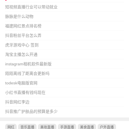
短视频直播行业可以带动就业
脉脉是什么动物
福建网红景点排名榜
抖音粉丝平台怎么弄
虎牙游戏中心 签到
淘宝主播怎么开通
instagram相机软件最新版
陌陌离线了距离会更新吗
todesk电脑版官网
小红书直播有钱吗现在
抖音网红李边
抖音推广护肤品的预算是多少
网红
音乐直播
美妆直播
手游直播
美食直播
户外直播