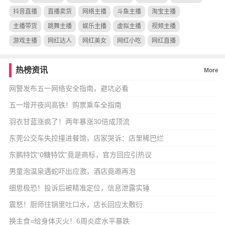
抖音直播
直播卖货
网络主播
斗鱼主播
淘宝主播
主播带货
跳舞主播
娱乐主播
虚拟主播
视频主播
游戏主播
网红达人
网红美女
网红小吃
网红直播
热榜资讯
More
网警发布五一网络安全指南，避坑必看
五一增开夜间高铁！购票乘车全指南
羽衣甘蓝涨疯了！两年暴涨30倍成顶流
东莞公交车失控撞进餐馆，店家哭诉：店里稀巴烂
东鹏特饮“0糖特饮”竟是商标，官方回应引热议
男童泡温泉遇蛇吓出应激，酒店竟邀再泡
细思极恐！投诉后被精准定位，信息泄露实锤
震怒！厨师往锅里吐口水，店长回应太敷衍
换主食=给身体灭火！6周炎症水平暴跌