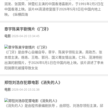
润发、张国荣、钟楚红主演的中国香港喜剧片，于1991年2月2日在
中国香港上映。该片4K高清修复版于2026年5月3日在中国内地上
映。《纵横四海
章宇陈昊宇剧情片《门牙》
电影
2026-04-20 15:34:45
《门牙》是由李心自编自导，章宇、陈昊宇领衔主演，周政杰、张
本煜主演，练练、王皓、郭月、国义骞友情出演，仁科、茂涛特别
出演的剧情片，于2026年5月1日在中国内地上映。该片讲述了李未
阳骑摩托被撞导致女友
郑恺刘浩存犯罪电影《消失的人》
电影
2026-04-20 15:31:38
《消失的人》是由程伟豪编剧执导 ，由郑恺、刘浩存领衔主演，邱