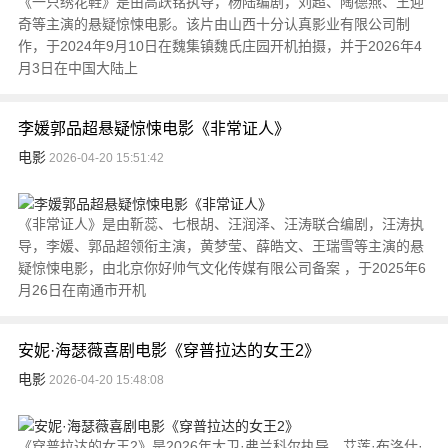
《一只绣花鞋》是由高跃铭执导，杨陆编剧，刘超、陶德燕、王迎
奇等主演的悬疑惊悚电影。该片由山西十分认真影业有限公司制
作，于2024年9月10日在魏集镇魏氏庄园开机拍摄，并于2026年4
月3日在中国大陆上
李媛郭品超悬疑惊悚电影《非常证人》
电影
2026-04-20 15:51:42
《非常证人》是由靳蕊、七根胡、汪润泽、汪涛联合编剧，汪涛执
导，李媛、郭品超领衔主演，黄梦莹、薛皓文、王瑞雪等主演的悬
疑惊悚电影，由北京你好帅气文化传媒有限公司备案 ，于2025年6
月26日在南通市开机
安妮·海瑟薇喜剧电影《穿普拉达的女王2》
电影
2026-04-20 15:48:08
《穿普拉达的女王2》是2026年大卫·弗兰科尔执导，艾莲·布洛什·