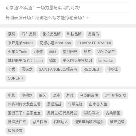
跆拳道VS柔道：一场力量与柔韧的对决!
舞蹈表演开场介绍词怎么写才能惊艳全场？✨
潮牌
汽车品牌
化妆品品牌
科技品牌
奥雪鸟
来旺兄弟lwbros
花娜小姐MissHana
CHIARA FERRAGNI
火车头Train
x原道
雨丝
星月阳光
贝立
VOLO犀牛
城野医生Dr.Ci：Labo
媚姬
美艺国际美容培训
lankastar
七秀
雪铁龙
SAINT ANGELO/报喜鸟
REQUEST
小护士
SUPERR
电影
电视剧
综艺
动漫
游戏
马成的喜悦
少年刑警SP2
刺客列传之龙血玄黄
黑猫维兹
守望先锋
出水美人鱼
圣诞王子：皇家宝宝
奥特曼/初代奥特曼
催眠·裁决
古典情圣
神探狄仁杰
忌日快乐
右脑达人
谢安琪呐喊演唱会
破碎边缘
极限滑雪