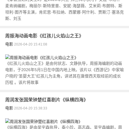
麦肯纳编剧，梅丽尔·斯特里普、安妮·海瑟薇、艾米莉·布朗特、斯
坦利·图齐等主演，肯尼思·布拉纳、西蒙娜·阿什利、贾斯汀·塞洛克
斯、刘玉
周振海动画电影《红孩儿火焰山之王》
电影
2026-04-20 15:41:08
《红孩儿火焰山之王》是由何状志、文静执导，周振海编剧的动画
电影，于2026年5月1日在中国内地上映。该片以《西游记》中家喻
户晓的“圣婴大王”红孩儿为主角，讲述其在唐僧西天取经前的成长
历程 。该片将故事
周润发张国荣钟楚红喜剧片《纵横四海》
电影
2026-04-20 15:38:33
《纵横四海》是由吴宇森执导，泰小珍、高志森、吴宇森编剧，周