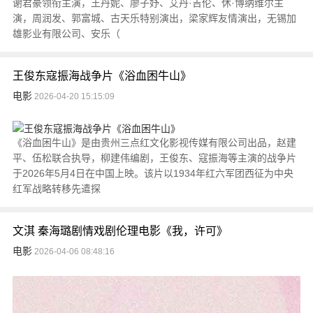
谢君豪领衔主演，王丹妮、廖子妤、艾丹·吉伦、休·博纳维尔主
演，周润发、郭富城、古天乐特别演出，梁家辉友情演出，无锡加
雄影业有限公司、安乐（
王俊东寇振海战争片《浴血困牛山》
电影
2026-04-20 15:15:09
《浴血困牛山》是由贵州三点红文化影视传媒有限公司出品，赵建
平、伍松联合执导，柳建伟编剧，王俊东、寇振海等主演的战争片
于2026年5月4日在中国上映。该片以1934年红六军团西征为中央
红军战略转移先遣探
文淇 秦海璐剧情戏剧伦理电影《我，许可》
电影
2026-04-06 08:48:16