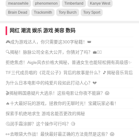
meanswhile
phenomenon
Timberland
Kanye West
Brain Dead
Tracksmith
Tory Burch
Tory Sport
网红
潮流
娱乐
游戏
美容
数码
🎮成为游戏达人，你只需要这300字秘籍！👑
🔍揭秘！脉脉公司全名大公开，你猜对了吗？💼🕵️‍♂️
拒绝焦虑！Aigle风衣价格大揭秘，普通女生也能轻松拥有高级感✨
TF三代成员唱的《花花公子》背后的故事是什么？🎵揭秘音乐背后
的情感与成长
为什么日本电影中的纯爱片段如此打动人心？💔
🎬揭秘韩国悬疑片大逃杀！这些电影让你夜不能寐？😱
🔥十大最好玩的游戏，拯救你的无聊时光！宝藏玩家必看！
探索手机绝地求生 游戏名能否更改的揭秘
🤔润手霜涂脚？这个操作可行吗？🧐
👀去眼袋大作战！最快最好最正确的方法竟然是这些？😱