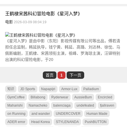
王鹤棣宋茜科幻冒险电影《星河入梦》
电影
2026-03-09 08:04:19
《星河入梦》是由中影（东阳）影视传媒有限公司等出品，傅若清
担任总监制，韩延执导，钱宁黄、韩延、高璐、刘达林、徐忱、马
佩斯编剧，王鹤棣、宋茜领衔主演，祖峰、罗海琼主演，汪铎特别
出演的科幻冒险电影，于20
首页
1
下一页
知识
JD Sports
Napapijri
Armor-Lux
Palladium
GymCoffee
Billabong
Ryderwear
AussieBum
Encircled
Maharishi
Namacheko
balenciaga
undefeated
fjallraven
on Running
and wander
UNDERCOVER
Human Made
ADER error
Head Korea
STYLENANDA
PushBUTTON