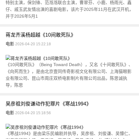
特别主演，保剑锋、范湉湉联合主演，曹翠芬、小鹿、杨雨光、鑫
仔、戚玉武友情出演的喜剧电影，该片于2025年11月在武汉开机，
并于2026年5月1
蒋龙齐溪杨超越《10间敢死队》
电影
2026-04-20 15:22:18
《10间敢死队》（Being Toward Death），又名《十间敢死队》、
《向死而生》，是由北京壹同传奇影视文化有限公司、上海猫眼影
业有限公司、昆山市周庄双桥电影制片有限公司出品，陈思诚执
导，陈思
吴彦祖刘俊谦动作犯罪片《寒战1994》
电影
2026-04-20 15:18:56
《寒战1994》是由梁乐民编剧并执导，吴彦祖、刘俊谦、吴慷仁、