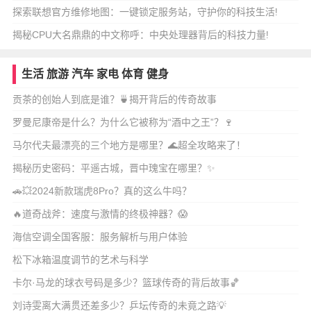
探索联想官方维修地图：一键锁定服务站，守护你的科技生活!
揭秘CPU大名鼎鼎的中文称呼：中央处理器背后的科技力量!
生活
旅游
汽车
家电
体育
健身
贡茶的创始人到底是谁？🍵揭开背后的传奇故事
罗曼尼康帝是什么？为什么它被称为“酒中之王”？🍷
马尔代夫最漂亮的三个地方是哪里？🌊超全攻略来了！
揭秘历史密码：平遥古城，晋中瑰宝在哪里？✨
🚗💥2024新款瑞虎8Pro？真的这么牛吗？
🔥道奇战斧：速度与激情的终极神器？😱
海信空调全国客服：服务解析与用户体验
松下冰箱温度调节的艺术与科学
卡尔·马龙的球衣号码是多少？篮球传奇的背后故事🏀
刘诗雯离大满贯还差多少？乒坛传奇的未竟之路💡