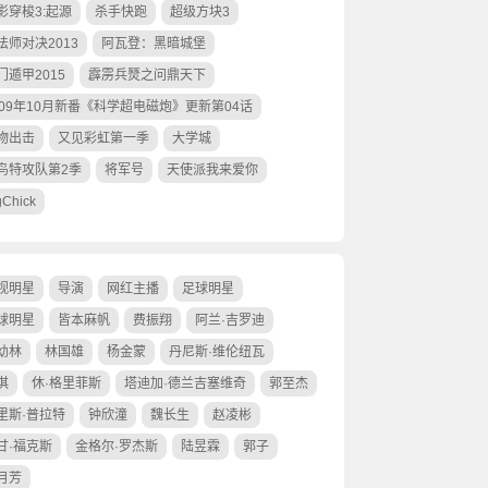
影穿梭3:起源
杀手快跑
超级方块3
法师对决2013
阿瓦登：黑暗城堡
门遁甲2015
霹雳兵燹之问鼎天下
009年10月新番《科学超电磁炮》更新第04话
物出击
又见彩虹第一季
大学城
鸟特攻队第2季
将军号
天使派我来爱你
gChick
视明星
导演
网红主播
足球明星
球明星
皆本麻帆
费振翔
阿兰·吉罗迪
幼林
林国雄
杨金蒙
丹尼斯·维伦纽瓦
淇
休·格里菲斯
塔迪加·德兰吉塞维奇
郭至杰
里斯·普拉特
钟欣潼
魏长生
赵凌彬
甘·福克斯
金格尔·罗杰斯
陆昱霖
郭子
月芳