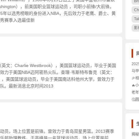
Br
 Washington），前美国职业篮球运动员 ，司职小前锋/大前锋。
Ch
005年以选秀榜眼的身份进入NBA，先后效力于老鹰、爵士、黄
Ta
秀赛季入选最佳新
影
20
文：Charlie Westbrook），美国篮球运动员，毕业于美国
曲，
马甲
效力于美国NBA迈阿密热火队。查理·韦斯特布鲁克（英文：
网络
🎉
tbrook），美国篮球运动员，毕业于美国南达科他州大学，曾效力于
家的
🔥
队。最新消息北京时间2013
攻略
老年
区！
比图
🤔
真相
动员，场上位置是前锋。曾效力于青岛双星男篮。2013赛季
揭秘
乐部助理教练。于高峰是一名篮球运动员，场上位置是前