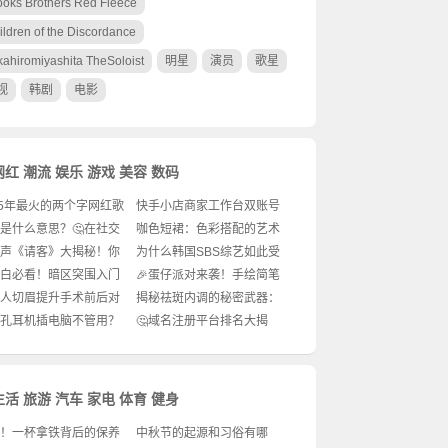
ooks Brothers Red Fleece
ildren of the Discordance
kahiromiyashita TheSoloist
明星
演员
歌星
视
韩剧
电影
网红
潮流
娱乐
游戏
美容
数码
25年最火的两个字网红歌
快手小店商家工作台双账号
你跟上了吗？
登录，轻松管理两份生意！
是什么意思？🤔在社交
咖色短裙：色彩搭配的艺术
中如何理解“马甲”一词？
与时尚选择
相声《请客》大揭秘！你
为什么韩国SBS综艺如此受
请客方式过时了吗？🤣
欢迎？✨综艺迷必看的秘密
小白必看！暗区突围入门
🎉蛋仔派对来袭！手绘简笔
，手把手教你玩转暗
画带你进入萌趣世界🥚🎈
人切眉提升手术前后对
揭秘祛斑内调的秘密武器：
片效果如何？
中医养生之道🔍💖
圆孔耳机插电脑不管用？
🤔域名注册平台排名大揭
大揭秘！
秘！谁才是真正的“王者”？👑
生活
旅游
汽车
家电
体育
健身
！一杯拿铁背后的保养
中秋节的起源和习俗有哪