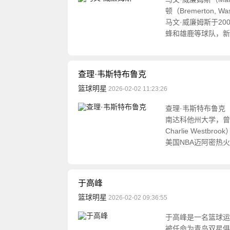
顿（Bremerton,
马文·威廉姆斯于2
蜂和雄鹿等球队，新
查理·韦斯特布鲁克
篮球明星
2026-02-02 11:23:26
查理·韦斯特布鲁克（英
南达科他州大学，曾
Charlie Wes
美国NBA迈阿密热火
于高峰
篮球明星
2026-02-02 09:36:55
于高峰是一名篮球运
被任命为青岛双星俱