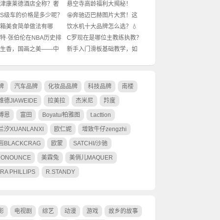
秘☕💰
些？🌕一起来揭秘吧！
天津康莱德酒店全称？奢
悬空寺高龄福利大揭秘！
验大揭秘！✨
60+长者游园新规则...
S级车的价格是多少呢？
🤩奔驰迈巴赫图片大赏！这
揭秘豪华轿车的身价秘密
奢华感绝了？🧐
箱美食简单做法有哪
饮水机十大品牌怎么选？💧
🍳新手必看的懒人食谱
选购指南来了！
特·张伯伦在NBA历史排
C罗现在是哪位主教练执教？
少名？篮球传奇地位解
🔥揭秘背后的故事
生香，国画之美——中
新手入门滑板基础教学，如
物山水画探秘之旅!
何快速上手？🔥
牌
汽车品牌
化妆品品牌
科技品牌
南楼
维德JIAWEIDE
拉美拉
杰米尼
羚度
博恩
富田
Boyatu/柏雅图
t.acttion
兰汐XUANLANXI
欧仁妮
增致牛仔zengzhi
岩BLACKCRAG
欧蒙
SATCHI/沙驰
RONOUNCE
美霖兔
美俏儿MAQUER
RA PHILLIPS
R.STANDY
影
电视剧
综艺
动漫
游戏
故乡的故事