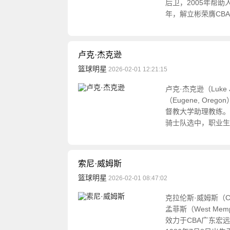
后卫，2005年帮
年，解立彬荣膺CBA
卢克·杰克逊
篮球明星
2026-02-01 12:21:15
卢克·杰克逊（Luke
（Eugene, O
督教大学助理教练。 
骑士队选中，职业生
索尼·威姆斯
篮球明星
2026-02-01 08:47:02
克拉伦斯·威姆斯（Cl
孟菲斯（West Me
效力于CBA广东宏远华