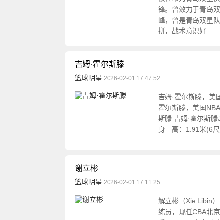
锋。曾效力于青岛双
峰，曾是青岛双星队
拼，战术意识好
吉姆·霍尔斯滕
篮球明星
2026-02-01 17:47:52
吉姆·霍尔斯滕，美
霍尔斯滕，美国NB
斯滕 吉姆·霍尔斯滕Jim
身 高：1.91米(6
谢立彬
篮球明星
2026-02-01 17:11:25
解立彬（Xie Li
练员，现任CBA北京