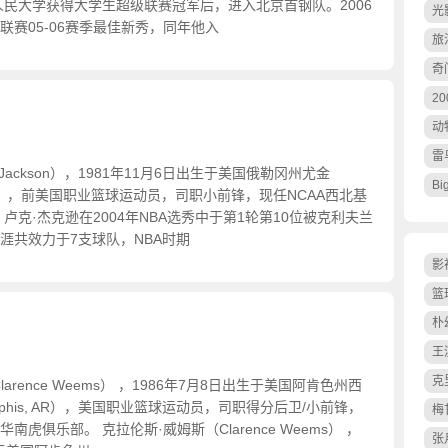
助人民大学获得大学生超级联赛冠军后，进入北京首钢队。2006
光
联赛05-06赛季最佳新秀，同年他入
旅
奇
2
动
雷
 Jackson），1981年11月6日出生于美国俄勒冈州尤金
Bi
regon），前美国职业篮球运动员，司职小前锋，现任NCAA西北基
卢克·杰克逊在2004年NBA选秀中于第1轮第10位被克利夫兰
涯共效力于7支球队，NBA时期
影
篮
朴
王
克
arence Weems） ，1986年7月8日出生于美国阿肯色州西
mphis, AR），美国职业篮球运动员，司职得分后卫/小前锋，
梅
南虎俱乐部。 克拉伦斯·威姆斯（Clarence Weems） ，
张