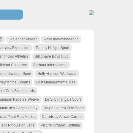
识
Jil Sander Athletic
white mountaineering
scovery Expedition
Tommy Hilfiger Sport
r of God Athletics
Billionaire Boys Club
lfriend Collective
Barbour International
ger of Sweden Sport
Helly Hansen Workwear
rley for the Oceans
Lost Management Cities
nta Cruz Skateboards
ampion Reverse Weave
Le Slip Français Sport
mme des Garçons Play
Ralph Lauren Polo Sport
ctus Plant Flea Market
Carrots by Anwar Carrots
hletic Propulsion Labs
Picture Organic Clothing