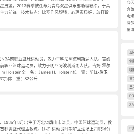
大揭
🧐
星男篮。2013赛季被任命为青岛双星俱乐部助理教练。于高
华体
奔驰
主力前锋。技术特点：比赛作风顽强，心理素质好，敢打敢
🚗
电烤
些？
威尔
名多
墨韵
析
式人
潮
国NBA前职业篮球运动员，效力于明尼阿波利斯湖人队。吉姆·
伽
A前职业篮球运动员，效力于明尼阿波利斯湖人队。吉姆-霍尔
哩
 Holstein全 名：James H. Holstein位 置：前锋-后卫
尺3寸)体 重：82公斤
萱
黑
P
SA
bin），1985年8月出生于河北省唐山市滦县，中国篮球运动员，教
首钢男篮代理主教练。[1-2] 运动员时期解立斌场上司职得分
电