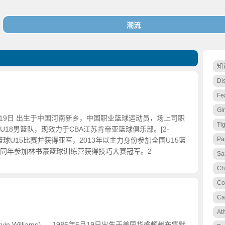
知
Di
Fea
Gir
1月19日 出生于中国河南新乡，中国职业篮球运动员，场上司职
Ti
18男篮队，现效力于CBA江苏肯帝亚篮球俱乐部。[2-
Pa
全国篮球U15比赛并获得亚军，2013年以主力身份参加全国U15篮
同年参加林书豪篮球训练营获得技巧大赛冠军。2
Sa
Ch
Co
Ca
At
vin Williams），1986年6月19日出生于美国华盛顿州布雷默