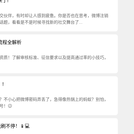
了!
交伙伴，有时却让人感到疲惫。你是否也在思考，微博注销
题，看看是不是时候寻找新的社交舞台了...
流程全解析
资质！了解审核标准、征信要求以及提高通过率的小技巧，
!
？不小心把微博密码弄丢了，急得像热锅上的蚂蚁？别怕，
号！😉
刷不停！📱💻