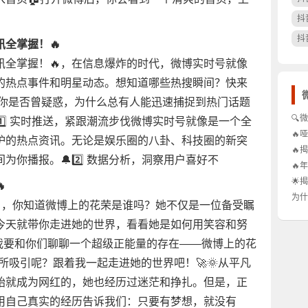
抖
抖
全掌握！🔥
讯全掌握！🔥，在信息爆炸的时代，微博实时号就像
的热点事件和明星动态。想知道哪些热搜瞬间？快来
 你是否曾疑惑，为什么总有人能迅速捕捉到热门话题
🔍
️⃣ 实时推送，紧跟潮流步伐微博实时号就像是一个全
即看
🔥
炉的热点资讯。无论是娱乐圈的八卦、科技圈的新突
秘无
🔥
你播报。🔔2️⃣ 数据分析，洞察用户喜好不
杖：
🔥
名改
🌟

几次
博，
为什
🔥，你知道微博上的花荣是谁吗？她不仅是一位备受瞩
的秘
总在
今天就带你走进她的世界，看看她是如何用笑容和努
化的
天我要和你们聊聊一个超级正能量的存在——微博上的花
所吸引呢？跟着我一起走进她的世界吧！🚀🌞从平凡
开始就成为网红的，她也经历过迷茫和挣扎。但是，正
用自己真实的经历告诉我们：只要有梦想，就没有