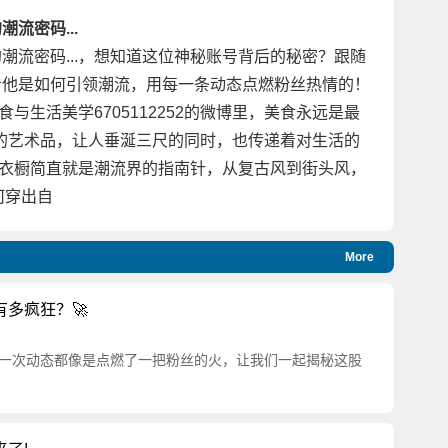
潮流密码...
隐藏的潮流密码...，想知道这位神秘账号背后的秘密？跟随
，看看他是如何引领潮流，用每一条动态点燃粉丝热情的！
 美食与生活美学6705112252的微博里，美食永远是最
的艺术品，让人垂涎三尺的同时，也传递着对生活的
标他的衣橱简直就是潮流界的指南针，从复古风到街头风，
何穿出自
More
多疯狂？🚀
一次动态都像是点燃了一把粉丝的火，让我们一起揭秘这股