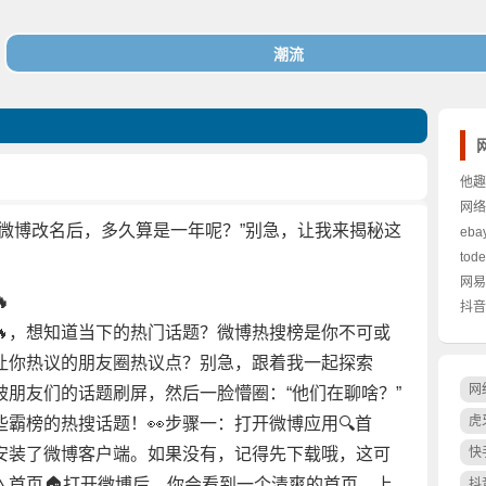
他趣
网络
微博改名后，多久算是一年呢？”别急，让我来揭秘这
eb
to
网易

抖音
🔥，想知道当下的热门话题？微博热搜榜是你不可或
让你热议的朋友圈热议点？别急，跟着我一起探索
网
被朋友们的话题刷屏，然后一脸懵圈：“他们在聊啥？”
虎
霸榜的热搜话题！👀步骤一：打开微博应用🔍首
安装了微博客户端。如果没有，记得先下载哦，这可
快
入首页🏠打开微博后，你会看到一个清爽的首页，上
抖