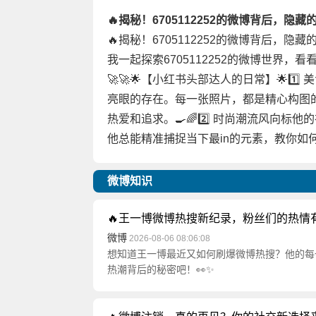
🔥揭秘！6705112252的微博背后，隐藏的
🔥揭秘！6705112252的微博背后，
我一起探索6705112252的微博世界
🚀🚀🌟【小红书头部达人的日常】🌟1️⃣
亮眼的存在。每一张照片，都是精心构图
热爱和追求。🍳🌈2️⃣ 时尚潮流风向
他总能精准捕捉当下最in的元素，教你如
微博知识
🔥王一博微博热搜新纪录，粉丝们的热情有
微博
2026-08-06 08:06:08
想知道王一博最近又如何刷爆微博热搜？他的每
热潮背后的秘密吧！👀✨