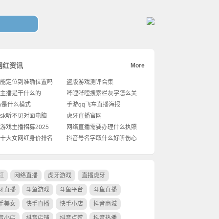
网红资讯
More
能定位到准确位置吗
盗版游戏测评合集
主播是干什么的
哔哩哔哩搜索栏灰字怎么关
闭
ay是什么模式
手游qq飞车直播海报
desk听不见对面电脑
虎牙直播官网
游戏主播招募2025
网络直播需要办理什么执照
十大女网红身价排名
抖音号名字取什么好听伤心
红
网络直播
虎牙游戏
直播虎牙
牙直播
斗鱼游戏
斗鱼平台
斗鱼直播
手美女
快手直播
快手小店
抖音商城
音小店
抖音店铺
抖音点赞
抖音热播