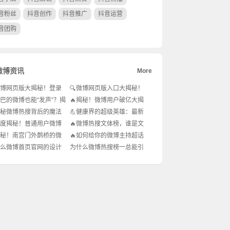
音粉丝
抖音创作
抖音推广
抖音运营
音团购
微博资讯
More
微博网页版大揭秘！登录
🔍微博网页版入口大揭秘！
，你的社交新天地！🚀
你还在用APP吗？
哑巴的微博也能“发声”？揭
🔥揭秘！微博用户破亿大揭
声社交新趋势！🚀
秘，你也是这庞大数字的一
揭秘微博热搜背后的魔法
💪健康界的超级英雄：最新
部分吗？!
上榜规则大公开🔍!
养生秘籍，你get了吗？!
年度揭秘！普通用户微博
🔥微博热搜文体榜，谁是文
名大揭秘！你能一年变
字江湖的王者？🏆
揭秘！南宫门外鹊桥的微
🔥如何给你的微博主持超话
？!
竟藏着这么多不为人知
来个大变身？🔥
么微博首页官网的设计
为什么微博热搜榜一总能引
密？🐦🏰
变？🤔用户体验与商业
发全民热议？🔥
博弈