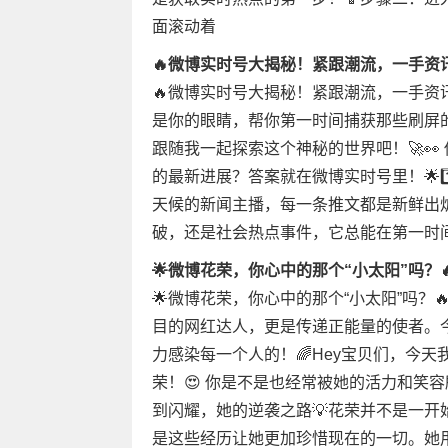
面滚动着
🔥微博实时号大揭秘！紧跟潮流，一手资讯
🔥微博实时号大揭秘！紧跟潮流，一手资
是你的眼睛，帮你第一时间捕获那些刷屏
跟随我一起探索这个神秘的世界吧！🚀
的最新进展？答案就在微博实时号里！🌟1
天候的新闻主播，每一条推文都是新鲜出
破，还是社会热点事件，它总能在第一时间为
🌟微博花荣，你心中的那个“小太阳”吗？
🌟微博花荣，你心中的那个“小太阳”吗？
目的网红达人，更是传递正能量的使者。
力感染每一个人的！🌈Hey宝贝们，今
荣！😍 你是不是也经常被她的活力和笑容
到闪耀，她的逆袭之路💡花荣并不是一
是这些经历让她更加珍惜现在的一切。她