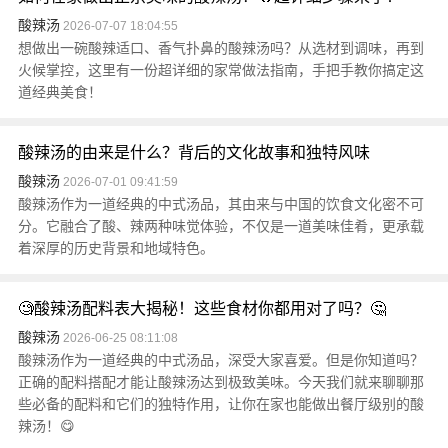
酸辣汤
2026-07-07 18:04:55
想做出一碗酸辣适口、香气扑鼻的酸辣汤吗？从选材到调味，再到
火候掌控，这里有一份超详细的家常做法指南，手把手教你搞定这
道经典美食！
酸辣汤的由来是什么？背后的文化故事和独特风味
酸辣汤
2026-07-01 09:41:59
酸辣汤作为一道经典的中式汤品，其由来与中国的饮食文化密不可
分。它融合了酸、辣两种味觉体验，不仅是一道美味佳肴，更承载
着深厚的历史背景和地域特色。
🧐酸辣汤配料表大揭秘！这些食材你都用对了吗？🤔
酸辣汤
2026-06-25 08:11:08
酸辣汤作为一道经典的中式汤品，深受大家喜爱。但是你知道吗？
正确的配料搭配才能让酸辣汤达到极致美味。今天我们就来聊聊那
些必备的配料和它们的独特作用，让你在家也能做出餐厅级别的酸
辣汤！😋