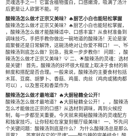
灵魂选手之一！它富含植物蛋白，口感嫩滑，吸满了汤汁
后更是让人欲罢不能。可
酸辣汤怎么做才正宗又美味？🔥厨艺小白也能轻松掌握
酸辣汤怎么做才正宗又美味？🔥厨艺小白也能轻松掌握，
，酸辣汤怎么做才能酸辣适中、口感丰富？从食材准备到
调味技巧，手把手教你做出一碗地道的酸辣汤！无论是家
庭聚餐还是日常解馋，这碗汤绝对让你爱不释口！ 一、👋
酸辣汤到底怎么做？别急，我来一步步教你！ 问题：，酸
辣汤怎么做才正宗又美味？💡 二、🌟酸辣汤的灵魂：选材
是关键！ 首先，酸辣汤的好坏很大程度上取决于食材的新
鲜度和搭配是否合理。一般来说，酸辣汤的主要食材包括
木耳、豆腐、胡萝卜、香菇、鸡蛋、肉丝（鸡肉或猪肉都
可以），以及葱花和香菜作为
酸辣汤怎么做才最地道？🔥大厨秘籍全公开！
酸辣汤怎么做才最地道？🔥大厨秘籍全公开！， ，酸辣汤
怎么才能做出正宗的口感？从选材到调味，再到火候控
制，每一步都至关重要。今天就来揭秘酸辣汤的灵魂配方
和独家技巧，让你轻松在家复刻餐厅级美味！ 一、👋先问
个关键问题：酸辣汤到底是什么？ 为什么酸辣汤总是那么
开胃？， 答案就在它的“灵魂”——酸与辣的完美结合！酸