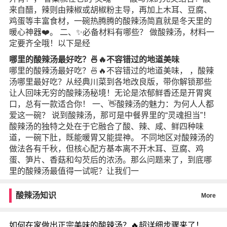
来自醋，辣则由辣椒或胡椒粉主导，再加上木耳、豆腐、
鸡蛋等丰富食材，一碗热腾腾的酸辣汤简直就是冬天里的
暖心神器❤️。 二、✨必备材料有哪些？ 做酸辣汤，材料一
定要齐全哦！以下是经
哪里的酸辣汤最好吃？🍜🔥不容错过的地道美味
哪里的酸辣汤最好吃？🍜🔥不容错过的地道美味， ，酸辣
汤哪里最好吃？从经典川菜到各地改良版，带你解锁那些
让人回味无穷的酸辣汤秘境！无论是浓郁鲜香还是开胃爽
口，总有一款适合你！ 一、👋酸辣汤的魅力：为何人人都
爱这一碗？ 说到酸辣汤，那可是中餐界里的“灵魂担当”！
酸辣汤的独特之处在于它融合了酸、辣、咸、鲜四种味
道，一碗下肚，既能暖胃又能提神。 不同地区对酸辣汤的
做法各有千秋，但核心配方基本离不开木耳、豆腐、鸡
蛋、笋片、香菇和勾芡后的浓汤。那么问题来了，到底哪
里的酸辣汤最值得一试呢？让我们一
酸辣汤知识
More
如何在家做出正宗美味的酸辣汤？🔥超详细步骤来了！