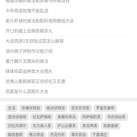
桐城水碗的做法和步骤与所需食材
卡布奇诺玫瑰不能乱送
麦片虾球的做法和配料视频教程大全
开口的威士忌保质期多久
大话西游2叉烧饭试菜怎么解锁
滨州锅子饼制作过程介绍
蜜汁藕片无糯米的做法
钵钵鸡菜品种类大全图片
武夷山熏鹅哪家正宗好吃又实惠
凤尾是什么菜图片大全
生活
灰雁伏特加
绝对伏特加
安东尼世家
罗曼尼康帝
悠诗诗咖啡
拉瓦萨咖啡
焦糖玛奇朵
阿萨姆奶茶
书亦烧仙草
白牡丹茶叶
东方美人茶
庐山云雾茶
青岛啤酒
凯歌香槟
酩悦香槟
格兰菲迪
杰克丹尼
尊尼获加
干露酒庄