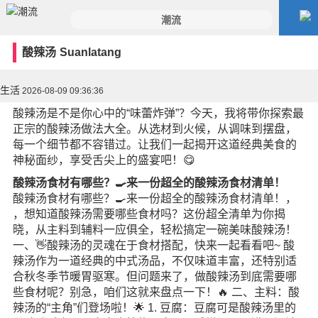
酸辣汤
Suanlatang
生活
2026-08-09 09:36:36
酸辣汤是不是你心中的“味蕾炸弹”？今天，我将带你探索最
正宗的酸辣汤做法大全。从选材到火候，从调味到摆盘，
每一个细节都不容错过。让我们一起揭开这道经典美食的
神秘面纱，享受舌尖上的盛宴吧！😋
酸辣汤食材有哪些？🍳来一份超全的酸辣汤食材清单！
酸辣汤食材有哪些？🍳来一份超全的酸辣汤食材清单！，
，想知道酸辣汤需要哪些食材吗？这份超全清单为你揭
晓，从主料到辅料一应俱全，轻松搞定一碗美味酸辣汤！
一、👋酸辣汤的灵魂在于食材搭配，快来一起看看吧~ 酸
辣汤作为一道经典的中式汤品，不仅味道丰富，还特别适
合秋冬季节暖胃驱寒。但问题来了，做酸辣汤到底需要哪
些食材呢？别急，咱们这就来盘点一下！🔥 二、主料：酸
辣汤的“主角”们登场啦！🌟 1. 豆腐：豆腐可是酸辣汤里的