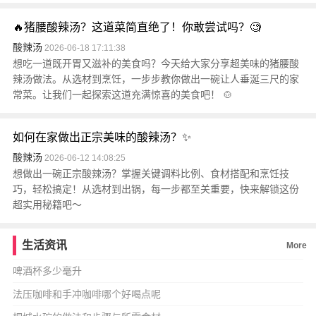
🔥猪腰酸辣汤？这道菜简直绝了！你敢尝试吗？🧐
酸辣汤
2026-06-18 17:11:38
想吃一道既开胃又滋补的美食吗？今天给大家分享超美味的猪腰酸
辣汤做法。从选材到烹饪，一步步教你做出一碗让人垂涎三尺的家
常菜。让我们一起探索这道充满惊喜的美食吧！ 🍲
如何在家做出正宗美味的酸辣汤？✨
酸辣汤
2026-06-12 14:08:25
想做出一碗正宗酸辣汤？掌握关键调料比例、食材搭配和烹饪技
巧，轻松搞定！从选材到出锅，每一步都至关重要，快来解锁这份
超实用秘籍吧～
生活资讯
More
啤酒杯多少毫升
法压咖啡和手冲咖啡哪个好喝点呢