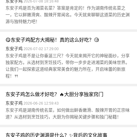
东安子鸡
2026-07-08 18:16:48
东安子鸡是否为湘菜名菜？答案是肯定的！作为湖南传统名菜之
一，它以鲜嫩滑爽、酸辣开胃闻名。今天就来聊聊这道菜的历史渊
源与独特魅力吧！
😋东安子鸡配方大揭秘！真的这么好吃？🧐
东安子鸡
2026-07-02 17:29:00
东安子鸡是不是让你垂涎三尺？今天就来揭开它的神秘面纱，分享
独家配方。从选材到烹饪技巧，带你一步步走进湘菜的美味世界。
让我们一起探索这道经典家常美食的魅力所在，开启味蕾的新旅
程！🍴
东安子鸡怎么做才好吃？🔥大厨分享独家窍门
东安子鸡
2026-06-26 12:59:43
东安子鸡是湖南传统名菜，如何做出鲜香嫩滑、酸辣开胃的正宗味
道？从选材到烹饪技巧，大厨为你揭秘关键步骤和独门秘籍！
东安子鸡的历史渊源是什么？✨背后的文化故事