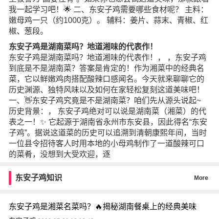
我一起学习吧！🌟 二、东安子鸡需要哪些食材呢？ 主料：
嫩母鸡一只（约1000克）。 辅料：姜片、蒜末、青椒、红
椒、葱段。
东安子鸡是湖南菜吗？地道湘味的代表作！
东安子鸡是湖南菜吗？地道湘味的代表作！， ，东安子鸡
到底是不是湖南菜？答案是肯定的！作为湘菜中的经典名
菜，它以鲜嫩鸡肉搭配酸辣口感闻名。今天就来聊聊它的
历史渊源、独特风味以及如何在家轻松复刻这道美味吧！
一、👋东安子鸡究竟是不是湖南菜？咱们先从源头说起~
历史背景：， 东安子鸡绝对可以说是湖南菜（湘菜）的代
表之一！✨ 它起源于湖南省永州市东安县，因此得名“东安
子鸡”。据说这道菜的历史可以追溯到清朝康熙年间，当时
一位县令招待客人时用本地的小母鸡制作了一道酸辣可口
的菜肴，没想到大受欢迎，逐
东安子鸡知识
More
东安子鸡是湘菜名菜吗？🔥揭秘湖南餐桌上的经典美味