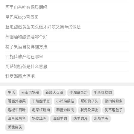
阿里山茶叶有保质期吗
星巴克logo背景图
丝瓜卤蒸黄鱼怎么做才好吃又简单的做法
蒸馏酒和酿造酒哪个好
橘子果酒自制详细方法
西施佳雅产地在哪里
阿萨姆奶茶是什么意思
科罗娜图片酒吧
生活
云南汽锅鸡
新疆大盘鸡
李鸿章杂烩
毛氏红烧肉
湘西外婆菜
干煸四季豆
小鸡炖蘑菇
蟹粉狮子头
猪肉炖粉条
泡椒牛百叶
毛家红烧肉
藜蔷炒腊肉
状元及第粥
狗不理包子
清蒸武昌鱼
锅烧填鸭
清焖羊肉
烤羊肉片
水晶羊头
秃秃麻失