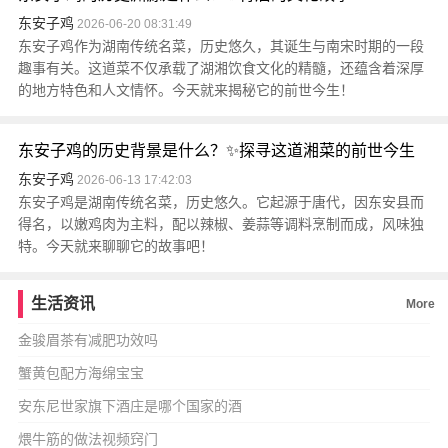
东安子鸡
2026-06-20 08:31:49
东安子鸡作为湖南传统名菜，历史悠久，其诞生与南宋时期的一段
趣事有关。这道菜不仅承载了湖湘饮食文化的精髓，还蕴含着深厚
的地方特色和人文情怀。今天就来揭秘它的前世今生！
东安子鸡的历史背景是什么？✨探寻这道湘菜的前世今生
东安子鸡
2026-06-13 17:42:03
东安子鸡是湖南传统名菜，历史悠久。它起源于唐代，因东安县而
得名，以嫩鸡肉为主料，配以辣椒、姜蒜等调料烹制而成，风味独
特。今天就来聊聊它的故事吧！
生活资讯
More
金骏眉茶有减肥功效吗
蟹黄包配方海绵宝宝
安东尼世家旗下酒庄是哪个国家的酒
煨牛筋的做法视频窍门