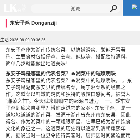
东安子鸡
Donganziji
生活
2026-08-09 09:36:36
东安子鸡作为湖南传统名菜，以鲜嫩滑爽、酸辣开胃著
称。主要食材包括仔鸡、姜蒜、辣椒等，搭配独特调料，
简单几步就能做出地道美味！
东安子鸡是哪里的代表名菜？🔥湘菜中的璀璨明珠
东安子鸡是哪里的代表名菜？🔥湘菜中的璀璨明珠， ，东
安子鸡是湖南东安县的传统名菜，属于湘菜系的经典之
作。这道菜以鲜嫩的鸡肉和独特的酸辣口感闻名，被誉为
“湘菜之首”。今天就来聊聊它的起源与魅力！ 一、👋东安
子鸡到底来自哪里？带你走进它的家乡~ 东安子鸡， 是一
道地地道道的湖南菜，发源于湖南省永州市东安县，因此
得名。作为湘菜中的一颗耀眼明星，它早已成为湖南饮食
文化的象征之一。这道菜的历史可以追溯到清朝康熙年
间，据说当时一位县令招待宾客时，厨师因时间紧迫而用