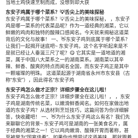
当地土鸡快速烹制而成，没想到却大获
东安子鸡属于哪个菜系？💡舌尖上的美味探秘
东安子鸡属于哪个菜系？💡舌尖上的美味探秘， ，东安子
鸡是哪一菜系的代表菜品呢？作为一道经典的湘菜，它以
鲜嫩的鸡肉和独特的酸辣口感闻名。今天就来揭秘这道菜
背后的文化与故事！ 一、👋东安子鸡到底属于哪个菜系？
让我们一起揭开谜底吧~ 东安子鸡，这个名字听起来是不
是就已经让人垂涎三尺了呢？😋 它其实是一道地道的湘
菜，属于中国八大菜系之一的湖南菜系。湖南菜以其辛
辣、鲜香、酸爽的特点而闻名全国，而东安子鸡正是其中
一颗璀璨的明珠。 这道菜起源于湖南省永州市东安县（古
称“东安”），因此得名“东安子鸡
东安子鸡怎么做才正宗？详细步骤全在这儿啦！
东安子鸡怎么做才正宗？详细步骤全在这儿啦！， ，东安
子鸡是湖南传统名菜，以嫩滑鲜香闻名。如何在家做出地
道的东安子鸡？从选材到烹饪技巧，这篇问答为你详细解
答，快收藏吧！ 一、👋为什么东安子鸡这么有名？我们先
来聊聊它的背景~ 东安子鸡可是湖南的一张美食名片，属
于经典的湘菜之一！它以鸡肉嫩滑、酸辣开胃而著称，甚
至被誉为“国宴佳肴”。如果你也想尝试这道美味，那就跟着