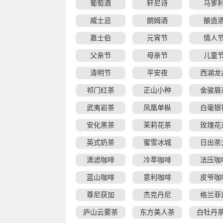
葡萄酒
轩尼诗
马爹
威士忌
朗姆酒
酿造
嘉士伯
元宵节
情人
父亲节
母亲节
儿童
清明节
平安夜
西湖龙
祁门红茶
正山小种
金骏眉
武夷岩茶
凤凰单枞
白毫银
安化黑茶
茉莉花茶
玫瑰花
英式奶茶
蜜雪冰城
日出茶
滴滤咖啡
冷萃咖啡
法压咖
蓝山咖啡
意利咖啡
皮爷咖
尊尼获加
杰克丹尼
格兰菲
庐山云雾茶
东方美人茶
白牡丹