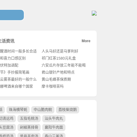
生活资讯
More
醒酒时间一般多长合适
人头马好还是马爹利好
和喜力口感区别
祁门红茶1580元礼盒
伏特加调配
六安瓜片存放三年能不能喝
节》手抄报简笔画
君山银针产地和特点
云雾茶最好的一般什么
黄山毛峰茶保质期
买
娜啤酒来自哪个国家
摩卡咖啡苦吗
活
珠海横琴蚝
中山脆肉鲩
荔枝柴烧鹅
切清远鸡
五指毛桃汤
汕头牛肉丸
头豆腐汤
剁椒蒸排骨
襄阳牛肉面
胜桥鸡汤
单县羊肉汤
泰山三美汤