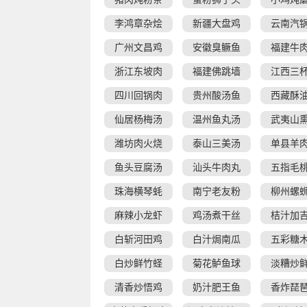
李鸿章杂烩
新疆大盘鸡
云南汽
广州文昌鸡
安徽臭鳜鱼
福建牛
浙江东坡肉
福建佛跳墙
江西三
四川回锅肉
贵州酸汤鱼
西藏酥
仙居杨梅汤
温州鱼丸汤
武夷山
潍坊肉火烧
泰山三美汤
单县羊
鱼头豆腐汤
汕头牛肉丸
五指毛
珠海横琴蚝
南宁老友粉
柳州螺
麻辣小龙虾
鸡汤煮干丝
桔汁加
白斩河田鸡
白汁焗南瓜
五彩糖
白炒鲜竹蛏
菊花鲈鱼球
淡糟炒
清香炒悟鸡
奶汁肥王鱼
香炸琵