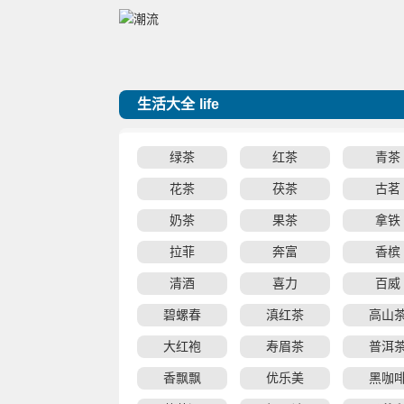
生活大全
life
绿茶
红茶
青茶
花茶
茯茶
古茗
奶茶
果茶
拿铁
拉菲
奔富
香槟
清酒
喜力
百威
碧螺春
滇红茶
高山
大红袍
寿眉茶
普洱
香飘飘
优乐美
黑咖