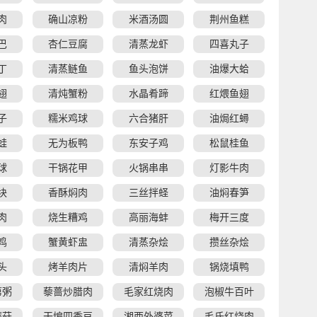
肉
确山凉粉
米酒汤圆
荆州鱼糕
巴
杏仁豆腐
清蒸龙虾
四喜丸子
丁
清蒸鲢鱼
鱼头泡饼
油爆大蛤
翅
清炖蟹粉
水晶肴蹄
红煨鱼翅
子
糯米鸡球
六合猪肝
油焗红蟳
蛙
无为板鸭
东安子鸡
松鼠桂鱼
球
干锅花甲
火锅串串
灯影牛肉
块
香酥焖肉
三丝拌蛏
油焖春笋
肉
烧生糟鸡
高丽海蚌
梅开三度
鸡
蟹黄虾盅
清蒸杂烩
攒丝杂烩
头
烤羊肉片
清焖羊肉
锅烧填鸭
第粥
藜蔷炒腊肉
毛家红烧肉
泡椒牛百叶
蘑菇
干煸四季豆
湘西外婆菜
毛氏红烧肉