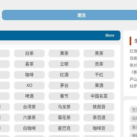
More
红酒
白茶
黄茶
黑茶
百威
喜茶
立顿
贡茶
绝对
《春
咖啡
红酒
干红
庐山
XO
茅台
果酒
价格
科罗
啤酒
春节
中国名菜
茶
台湾茶
乌龙茶
铁观音
生
茶
六堡茶
菊花茶
茶百道
白
鱼
啡
白咖啡
星巴克
咖啡豆
贺