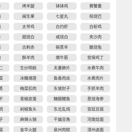
羊
烤羊腿
钵钵鸡
赛蟹羹
鸭
闽生果
七星丸
桔烧巴
猪
太爷鸡
白灼虾
白斩鸡
羊
甜烧白
咸烧白
夹沙肉
塔
古剌赤
碗蒸羊
酿烧兔
肉
酥羊肉
煨牛筋
宫保鸡丁
仁
生炒明蚝
夫妻肺片
水煮牛肉
菜
冰糖湘莲
鱼香肉丝
水煮肉片
蒸
梅菜扣肉
东坡肘子
手抓羊肉
干
青椒皮蛋
糖醋鲤鱼
葱烧海参
鸽
剁椒鱼头
东北乱炖
宫廷豆腐
子
麻辣火锅
干煸豆角
河南烩面
腐
金华火腿
泉州肉粽
漳州卤面