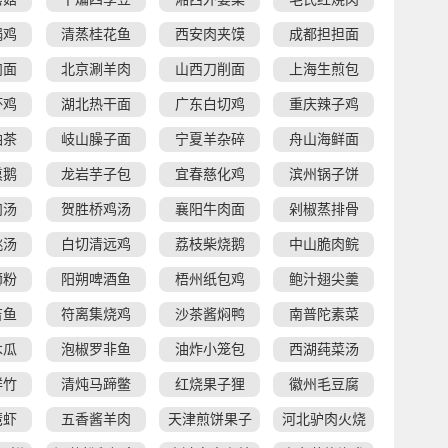
锅鸡
清蒸桂花鱼
西安肉夹馍
成都担担面
肉面
北京涮羊肉
山西刀削面
上海生煎包
杯鸡
湖北热干面
广东白切鸡
重庆辣子鸡
油茶
岐山臊子面
宁夏羊杂碎
舟山海鲜面
熏鹅
龙岩芋子包
宜春慈化鸡
滨州锅子饼
肉汤
贺胜桥鸡汤
襄阳牛肉面
剁椒蒸排骨
桃汤
白切清远鸡
荔枝柴烧鹅
中山脆肉鲩
蛳粉
阳朔啤酒鱼
梧州纸包鸡
鲍汁翅尖羹
吉鱼
符离集烧鸡
沙茶酱焖鸭
南普陀素菜
木瓜
泡椒罗非鱼
油炸小笼包
西湖莼菜汤
鲜竹
清炖马蹄鳖
红烧果子狸
徽州毛豆腐
琶虾
五香酱羊肉
天津煎饼果子
河北驴肉火烧