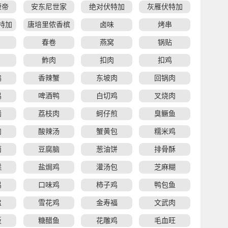
康帝
安东尼世家
绝对伏特加
灰雁伏特加
特加
唐培里侬香槟
卤味
烤串
春卷
燕窝
锅贴
鮓肉
扣肉
扣鸡
鸭
香辣蟹
东坡肉
回锅肉
鸡
啤酒鸭
白切鸡
叉烧肉
墙
荔枝肉
蚵仔煎
臭鳜鱼
肉
酸辣汤
蟹黄包
糯米鸡
面
豆腐脑
葱油饼
排骨酥
糕
盐焗鸡
灌汤包
芝麻糊
鸡
口味鸡
柿子鸡
鸭包鱼
盅
雪花鸡
金寿福
文武肉
饭
糖醋鱼
花雕鸡
毛血旺