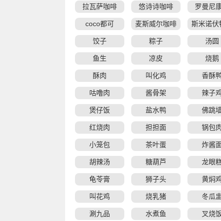
拉瓦萨咖啡
悠诗诗咖啡
罗曼尼
coco都可
麦斯威尔咖啡
斯米诺伏
饺子
粽子
汤圆
鱼生
凉皮
烧鹅
酥肉
叫化鸡
香酥
咕噜肉
酱骨架
辣子
煲仔饭
盐水鸭
佛跳
红烧肉
担担面
锅包
小笼包
茶叶蛋
炸酱
胡辣汤
糖葫芦
龙眼
龟苓膏
狮子头
黄焖
叫花鸡
烧乳猪
冬瓜
涮九品
水煮鱼
叉烧