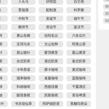
利
人头马
伏特加
白兰地
潍
酒
蒸馏酒
配制酒
科罗娜
龙
节
中秋节
圣诞节
端午节
仙
节
教师节
劳动节
复活节
井
黄山毛峰
信阳毛尖
六安瓜片
茶
冻顶乌龙
文山包种
阿里山茶
针
君山银针
蒙顶黄芽
霍山黄芽
茶
台式奶茶
港式奶茶
泰式奶茶
太
卡布奇诺
摩卡咖啡
美式咖啡
啡
瑞幸咖啡
雀巢咖啡
蓝瓶咖啡
啡
科纳咖啡
西施佳雅
干露酒庄
迪
酩悦香槟
凯歌香槟
青岛啤酒
茶叶
书亦烧仙草
阿萨姆奶茶
焦糖玛奇朵