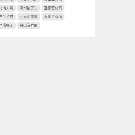
坊肉火烧
滨州锅子饼
宜春慈化鸡
岩芋子包
武夷山熏鹅
温州鱼丸汤
居杨梅汤
舟山海鲜面