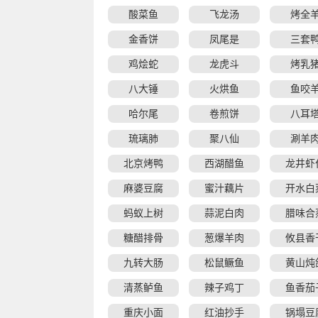
酸菜鱼
飞龙汤
烤全
金香饼
凤尾是
三套
鸡烩蛇
龙虎斗
烤乳
八大锤
火烘鱼
鱼咬
哈尔尾
卷煎饼
八耳
琉璃肺
聚八仙
涮羊
北京烤鸭
西湖醋鱼
龙井虾
麻婆豆腐
蜜汁藕片
开水白
蚂蚁上树
蒜泥白肉
腊味合
糖醋排骨
葱爆羊肉
攸县香
九转大肠
松鼠鳜鱼
黄山炖
清蒸鲈鱼
辣子鸡丁
鱼香茄
重庆小面
红油抄手
锅塌豆