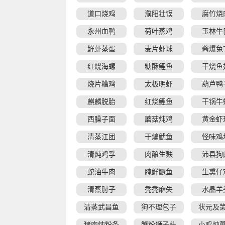
道口烧鸡
濮阳壮馍
腐竹烧
永州血鸭
荷叶蒸鸡
玉林牛
鲜虾蒸蛋
麦片虾球
酱爆兔
红烧海螺
糖酥鲤鱼
干烧鱼
烧片糟鸡
太极明虾
葫芦鸭
麒麟脱胎
红烧鲤鱼
干锅牛
西臊子面
蘑菇炖鸡
黄金虾
清蒸江团
干煸鱿鱼
怪味鸡
清炖鸡孚
肉酿生麸
沛县狗
蛇油牛肉
腌鲜鳜鱼
生熏仔
清蒸肘子
秃秃麻失
水晶羊
清蒸武昌鱼
狗不理包子
状元及
猪肉炖粉条
蟹粉狮子头
小鸡炖