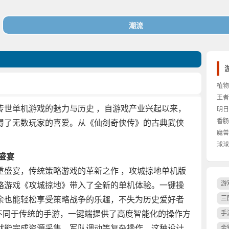
植物
王者
传世单机游戏的魅力与历史 ，自游戏产业兴起以来，
明日
香肠
得了无数玩家的喜爱。从《仙剑奇侠传》的古典武侠
观看
魔兽
球球
制
盛宴
重盛宴，传统策略游戏的革新之作 ，攻城掠地单机版
游
略游戏《攻城掠地》带入了全新的单机体验。一键操
三
余也能轻松享受策略战争的乐趣，不失为历史爱好者
不同于传统的手游，一键端提供了高度智能化的操作方
手
就能完成资源采集、军队调动等复杂操作。这种设计
金