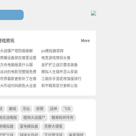
游戏资讯
More
大战僵尸塔防版破解
ps模拟器官网
荣耀设备锁在哪里设置
电竞游戏情侣头像
方舟电脑版是什么服
金铲铲之战贝蕾亚装备
派对的电影完整版免费
模拟人生插件怎么安装
世界最新更新补丁在哪
三国杀手游武将强度排行
大作战代码颜色大全复
和平精英官方更新公告
戏
魔域
寻仙
原罪
战神
飞车
国志战略版
植物大战僵尸
糖果粉碎传奇
游模拟器
雷电模拟器
荒野大镖客
铲铲之战
球球大作战
艾尔登法环
电竞游戏