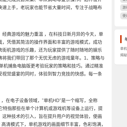
快速上手，老玩家也能节省大量时间，专注于战略布
游
使
，经典游戏的魅力重温 ，在科技日新月异的今天，单
戏，凭借其简洁的操作界面和丰富的游戏模式，成功
单机
统街机游戏的乐趣，还为玩家提供了随时随地的娱乐
束缚
揭秘
佛将我们带回了那个无忧无虑的游戏童年。1、策略与
戏的
，单机捕鱼电脑版更考验玩家的策略和技巧。通过精准
受视觉盛宴的同时，体验到智力竞技的快感。每一条
 ，在电子设备领域，"单机HD"是一个缩写，全称
为"高清"。它特指那些在单个计算机或游戏机等设备上运行，提
。这种技术的引入，旨在提升用户的视觉体验，使画
 高清模式下，单机游戏的画面细节丰富，色彩饱满，