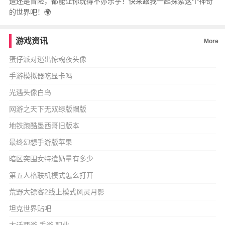
造还是冒险，都能让你玩得不亦乐乎！快来跟我一起探索这个神奇
的世界吧！🌍
游戏资讯
More
蛋仔派对逃出惊魂夜头像
手游模拟器吃显卡吗
光遇头像白鸟
网游之天下无双绿版帽版
地铁跑酷墨西哥旧版本
最终幻想手游版苹果
暗区突围女特遣奶量有多少
第五人格联机模式怎么打开
荒野大镖客2线上模式风灵月影
坦克世界贴吧