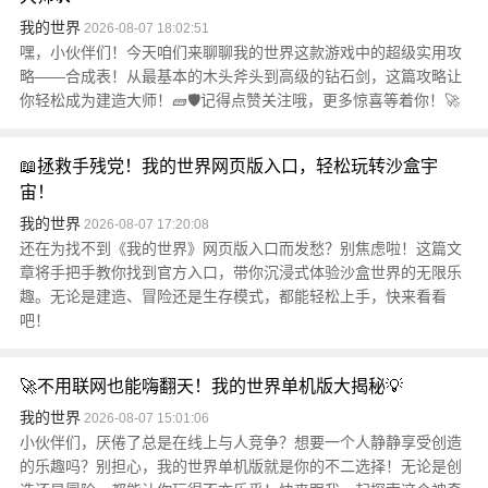
我的世界
2026-08-07 18:02:51
嘿，小伙伴们！今天咱们来聊聊我的世界这款游戏中的超级实用攻
略——合成表！从最基本的木头斧头到高级的钻石剑，这篇攻略让
你轻松成为建造大师！🧱🛡️记得点赞关注哦，更多惊喜等着你！🚀
📖拯救手残党！我的世界网页版入口，轻松玩转沙盒宇
宙！
我的世界
2026-08-07 17:20:08
还在为找不到《我的世界》网页版入口而发愁？别焦虑啦！这篇文
章将手把手教你找到官方入口，带你沉浸式体验沙盒世界的无限乐
趣。无论是建造、冒险还是生存模式，都能轻松上手，快来看看
吧！
🚀不用联网也能嗨翻天！我的世界单机版大揭秘💡
我的世界
2026-08-07 15:01:06
小伙伴们，厌倦了总是在线上与人竞争？想要一个人静静享受创造
的乐趣吗？别担心，我的世界单机版就是你的不二选择！无论是创