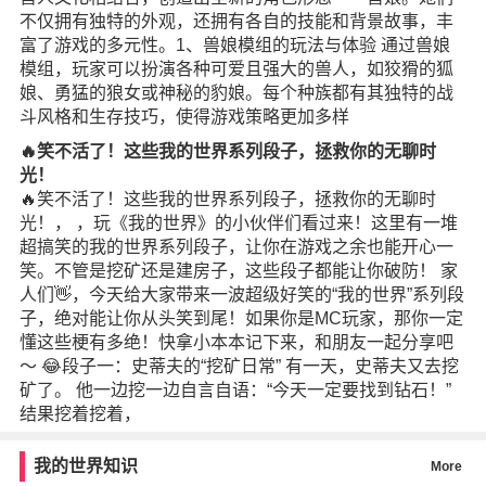
不仅拥有独特的外观，还拥有各自的技能和背景故事，丰
富了游戏的多元性。1、兽娘模组的玩法与体验 通过兽娘
模组，玩家可以扮演各种可爱且强大的兽人，如狡猾的狐
娘、勇猛的狼女或神秘的豹娘。每个种族都有其独特的战
斗风格和生存技巧，使得游戏策略更加多样
🔥笑不活了！这些我的世界系列段子，拯救你的无聊时
光！
🔥笑不活了！这些我的世界系列段子，拯救你的无聊时
光！， ，玩《我的世界》的小伙伴们看过来！这里有一堆
超搞笑的我的世界系列段子，让你在游戏之余也能开心一
笑。不管是挖矿还是建房子，这些段子都能让你破防！ 家
人们👋，今天给大家带来一波超级好笑的“我的世界”系列段
子，绝对能让你从头笑到尾！如果你是MC玩家，那你一定
懂这些梗有多绝！快拿小本本记下来，和朋友一起分享吧
～ 😂段子一：史蒂夫的“挖矿日常” 有一天，史蒂夫又去挖
矿了。 他一边挖一边自言自语：“今天一定要找到钻石！”
结果挖着挖着，
我的世界知识
More