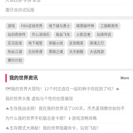
大话西游 手游 职业
蛋仔派对试玩版
游戏
FIFA足球世界
地下城与勇士
暗黑破坏神
三国群英传
仙剑奇侠传
开心消消乐
极品飞车
火影忍者
仙境传说
实况足球
地下城堡
穿越火线
反恐精英
英魂之刃
热血江湖
古剑奇谭
黑暗之魂
天天跑酷
大话西游
赛尔计划
我的世界资讯
More
🗺️我的世界大冒险！12个村庄连在一起的种子你找到了吗？🔥
我的世界头像 虚拟与个性的创意展现
🔥生存挑战全网！我在我的世界活了100天，杰杰麦琪教你如何不
摆烂！
为什么我的世界手机版总是卡顿？📱游戏流畅攻略
🔥生存模式大揭秘！我的世界隐藏命令，玩到飞起！