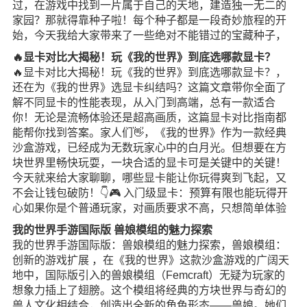
过，在游戏中找到一片属于自己的天地，建造独一无二的
家园？那就得靠种子啦！每个种子都是一段奇妙旅程的开
始，今天我给大家带来了一些绝对不能错过的宝藏种子，
🔥显卡对比大揭秘！玩《我的世界》到底选哪款显卡？
🔥显卡对比大揭秘！玩《我的世界》到底选哪款显卡？，
还在为《我的世界》选显卡纠结吗？这篇文章带你全面了
解不同显卡的性能表现，从入门到高端，总有一款适合
你！无论是流畅体验还是超高画质，这篇显卡对比指南都
能帮你找到答案。家人们👋，《我的世界》作为一款经典
沙盒游戏，已经成为无数玩家心中的白月光。但想要在方
块世界里畅快玩耍，一块合适的显卡可是关键中的关键！
今天就来给大家聊聊，哪些显卡能让你玩得爽到飞起，又
不会让钱包破防！👇🎮 入门级显卡：预算有限也能玩得开
心如果你是个普通玩家，对画质要求不高，只想简单体验
我的世界手游国际版 兽娘模组的魅力探索
我的世界手游国际版：兽娘模组的魅力探索，兽娘模组：
创新的游戏扩展 ，在《我的世界》这款沙盒游戏的广阔天
地中，国际版引入的兽娘模组（Femcraft）无疑为玩家的
想象力插上了翅膀。这个模组将经典的方块世界与奇幻的
兽人文化相结合，创造出全新的角色形态——兽娘。她们