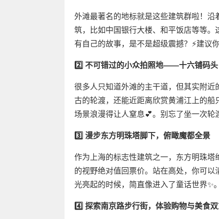
外滩最著名的地标就是这些建筑群啦！沿
筑，比如中国银行大楼、和平饭店等等。
有自己的故事，是不是超级震撼？⚡️建议
2️⃣ 不可错过的小众拍照地——十六铺码头
很多人只知道外滩的主干道，但其实附近
古的轮渡，还能近距离欣赏黄浦江上的船
场景浪漫得让人窒息💕。别忘了坐一次轮
3️⃣ 漫步东方明珠塔脚下，俯瞰魔都全景
作为上海的标志性建筑之一，东方明珠塔
的视野绝对值回票价。站在高处，你可以
光亮起的时候，简直像进入了童话世界✨
4️⃣ 探索南京路步行街，体验购物与美食