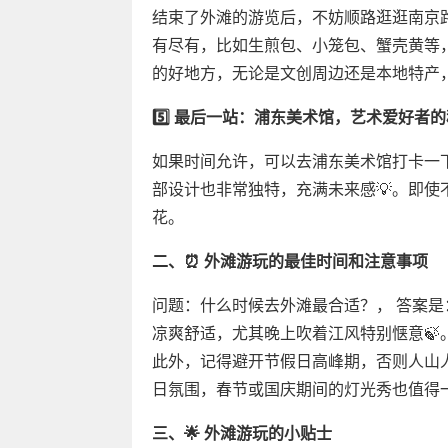
结束了外滩的游览后，不妨顺路逛逛南京
有尽有，比如生煎包、小笼包、蟹壳黄等
的好地方，无论是文创周边还是本地特产
5️⃣ 最后一站：浦东美术馆，艺术爱好者
如果时间允许，可以去浦东美术馆打卡一
部设计也非常独特，充满未来感💡。即
花。
二、⏰ 外滩游玩的最佳时间和注意事项
问题：什么时候去外滩最合适？， 答案
凉爽舒适，尤其晚上吹着江风特别惬意🍃
此外，记得避开节假日高峰期，否则人山
日氛围，春节或国庆期间的灯光秀也值得一
三、🌟 外滩游玩的小贴士