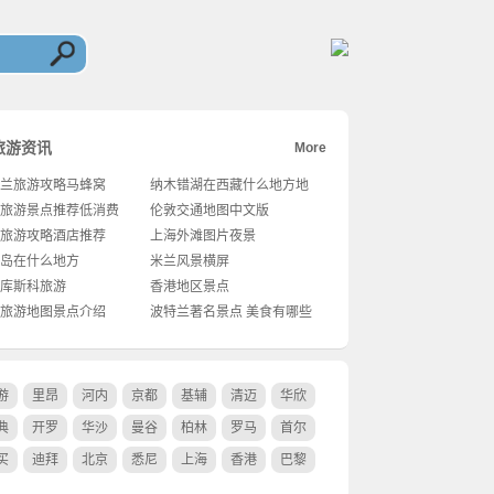
旅游资讯
More
兰旅游攻略马蜂窝
纳木错湖在西藏什么地方地
图
旅游景点推荐低消费
伦敦交通地图中文版
旅游攻略酒店推荐
上海外滩图片夜景
岛在什么地方
米兰风景横屏
库斯科旅游
香港地区景点
旅游地图景点介绍
波特兰著名景点 美食有哪些
游
里昂
河内
京都
基辅
清迈
华欣
典
开罗
华沙
曼谷
柏林
罗马
首尔
买
迪拜
北京
悉尼
上海
香港
巴黎