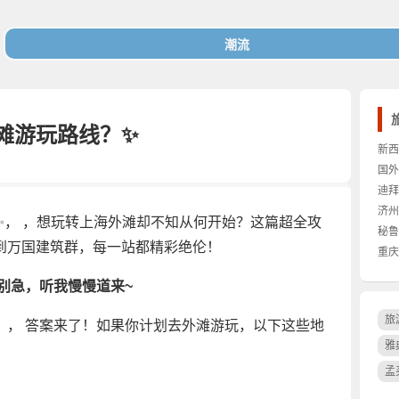
滩游玩路线？✨
新西
国外
迪拜
济州
✨， ，想玩转上海外滩却不知从何开始？这篇超全攻
秘鲁
到万国建筑群，每一站都精彩绝伦！
重庆
？别急，听我慢慢道来~
旅
？， 答案来了！如果你计划去外滩游玩，以下这些地
雅
孟