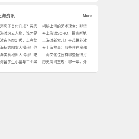
上海资讯
More
上海房子首付几成？买房
揭秘上海的艺术瑰宝：那些
必看！😱
铜雕雕塑背后的匠心故事!
上海滩风云人物，谁才是
🌟上海滩SOHO，投资新地
的城市主角？✨
标？买or不买，这道选择题
滩夜色魔幻秀，点亮繁
上海滩新宠儿！🌟茂悦外滩
你做对了吗？!
的璀璨瞬间!
酒店，奢华之旅的完美落脚
上海标志图案大揭秘！你
🌟上海故事：那些住在魔都
点!
了解吗？🤔
的传奇人物，你不可不知!
滩美食地图大揭秘！吃
上海文化佳园有哪些值得打
的天堂之旅💖!
卡的文化地标呢？✨
上海留学生小莹与三个黑
历史瞬间重现：哪一年，外
这背后的故事太精彩！
滩的惊心动魄？!