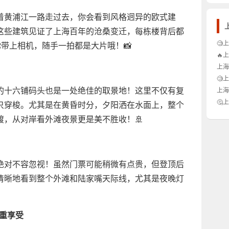
着黄浦江一路走过去，你会看到风格迥异的欧式建
这些建筑见证了上海百年的沧桑变迁，每栋楼背后都
🧐
你带上相机，随手一拍都是大片哦！📸
小白
🔥
真正
上海
华梦
🧐
真的
的十六铺码头也是一处绝佳的取景地！这里不仅有复
上海
货们
🤔
只穿梭。尤其是在黄昏时分，夕阳洒在水面上，整个
人？
渡，从对岸看外滩夜景更是美不胜收！🚢
✨
绝对不容忽视！虽然门票可能稍微有点贵，但登顶后
清晰地看到整个外滩和陆家嘴天际线，尤其是夜晚灯
。
双重享受