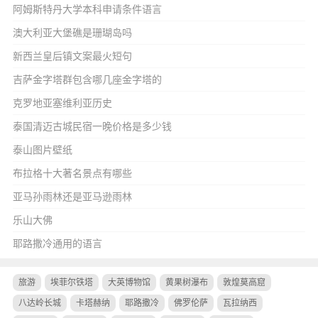
阿姆斯特丹大学本科申请条件语言
澳大利亚大堡礁是珊瑚岛吗
新西兰皇后镇文案最火短句
吉萨金字塔群包含哪几座金字塔的
克罗地亚塞维利亚历史
泰国清迈古城民宿一晚价格是多少钱
泰山图片壁纸
布拉格十大著名景点有哪些
亚马孙雨林还是亚马逊雨林
乐山大佛
耶路撒冷通用的语言
旅游
埃菲尔铁塔
大英博物馆
黄果树瀑布
敦煌莫高窟
八达岭长城
卡塔赫纳
耶路撒冷
佛罗伦萨
瓦拉纳西