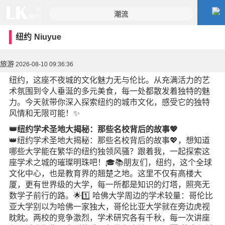
纽约
Niuyue
旅游
2026-08-10 09:36:36
纽约，这座不夜城的文化魅力无与伦比。从充满活力的艺
术氛围到令人垂涎的多元美食，每一处都散发着独特的魅
力。今天就带你深入探索纽约的城市文化，感受它的独特
风情和无限可能！✨
👑纽约学术圣地大揭秘：那些名校背后的故事💖
👑纽约学术圣地大揭秘：那些名校背后的故事💖，想知道
哪些大学能在繁华的纽约独领风骚？跟着我，一起探索这
座学术之城的璀璨明珠吧！🎓📚朋友们，纽约，这个全球
文化中心，也是教育界的翘楚之地。这里不仅有高楼大
厦，更有世界级的大学，每一所都是知识的灯塔，照亮无
数学子前行的路。🌟1️⃣ 哈佛大学周边的学术较量：哥伦比
亚大学别以为哈佛一家独大，哥伦比亚大学就在旁边虎视
眈眈。两校的竞争激烈，学术研究各有千秋，每一次讲座