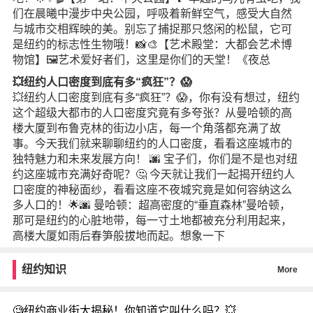
们在晨曦中漫步中央公园，呼吸着新鲜空气，感受大自然
与城市交相辉映的美。别忘了捕捉那只悠闲的松鼠，它可
是纽约的标志性生物哦！📸🎨【艺术殿堂：大都会艺术博
物馆】🖼️艺术爱好者们，这里是你们的天堂！《夜总
💥纽约人口密度到底有多“疯狂”？😱
💥纽约人口密度到底有多“疯狂”？😱，你有没有想过，纽约
这个超级大都市的人口密度究竟有多夸张？从曼哈顿的高
楼大厦到布鲁克林的街边小店，每一个角落都充满了故
事。今天我们就来聊聊纽约的人口密度，看看这座城市的
独特魅力和未来发展方向！ 🌆 宝子们，你们是不是也对纽
约这座城市充满好奇呢？🤔 今天就让我们一起揭开纽约人
口密度的神秘面纱，看看这座不夜城究竟是如何容纳这么
多人口的！🌟🌆 曼哈顿：超高密度的“垂直森林”曼哈顿，
那可是纽约的心脏地带，每一寸土地都被充分利用起来，
高楼大厦如雨后春笋般拔地而起。想象一下
纽约知识
More
🧐纽约商业街大揭秘！你知道它叫什么吗？💥