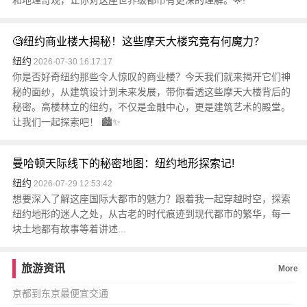
和地理奇观，让你对这座世界级都市有更深的理解。🌟!
🧐纽约商业楼大揭秘！这些摩天大楼究竟有何魔力？
纽约
2026-07-30 16:17:17
你是否好奇纽约那些令人惊叹的商业楼？今天我们就来揭开它们神
秘的面纱，从建筑设计到未来发展，带你看透这些摩天大楼背后的
秘密。高楼林立的纽约，不仅是金融中心，更是建筑艺术的殿堂。
让我们一起探索吧！ 🏙️✨
曼哈顿天际线下的秘密地图：纽约地形探索记!
纽约
2026-07-29 12:53:42
想要深入了解这座国际大都市的魅力？跟着我一起穿越时空，探索
纽约地形的迷人之处，从古老的时代痕迹到现代都市的繁华，每一
块土地都有故事等着讲述...
旅游资讯
More
京都到东京最便宜交通