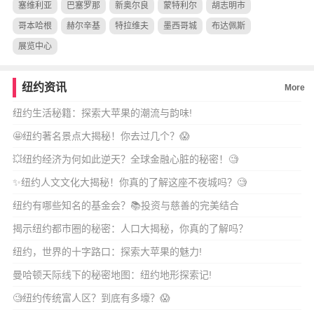
塞维利亚
巴塞罗那
新奥尔良
蒙特利尔
胡志明市
哥本哈根
赫尔辛基
特拉维夫
墨西哥城
布达佩斯
展览中心
纽约资讯
More
纽约生活秘籍：探索大苹果的潮流与韵味!
🤩纽约著名景点大揭秘！你去过几个？😱
💥纽约经济为何如此逆天？全球金融心脏的秘密！🧐
✨纽约人文文化大揭秘！你真的了解这座不夜城吗？🧐
纽约有哪些知名的基金会？📚投资与慈善的完美结合
揭示纽约都市圈的秘密：人口大揭秘，你真的了解吗？
纽约，世界的十字路口：探索大苹果的魅力!
曼哈顿天际线下的秘密地图：纽约地形探索记!
🧐纽约传统富人区？到底有多壕？😱