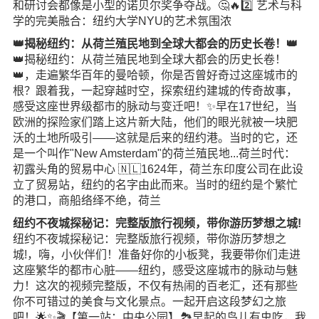
和研讨会都像是小型的诺贝尔奖争夺战。🤔🔥2️⃣ 艺术与科
学的完美融合：纽约大学NYU的艺术氛围浓
👑揭秘纽约：从荷兰殖民地到全球大都会的历史长卷！👑
👑揭秘纽约：从荷兰殖民地到全球大都会的历史长卷！
👑，走遍繁华百年的曼哈顿，你是否曾好奇过这座城市的
根？跟着我，一起穿越时空，探索纽约建城的传奇故事，
感受这座世界级都市的脉动与变迁吧！✨早在17世纪，当
欧洲的探险家们踏上这片新大陆，他们的眼光就被一块肥
沃的土地所吸引——这就是后来的纽约港。当时的它，还
是一个叫作"New Amsterdam"的荷兰殖民地...荷兰时代：
初露头角的贸易中心 🇳🇱1624年，荷兰东印度公司在此设
立了贸易站，纽约的名字由此而来。当时的纽约是个繁忙
的港口，商船络绎不绝，荷兰
纽约不夜城探秘记：完整版旅行视频，带你游历梦想之城!
纽约不夜城探秘记：完整版旅行视频，带你游历梦想之
城!，嗨，小伙伴们！准备好你的小板凳，我要带你们走进
这座繁华的都市心脏——纽约，感受这座城市的脉动与魅
力！这次的视频完整版，不仅有热闹的百老汇，还有那些
你不可错过的美食与文化景点。一起开启这段梦幻之旅
吧！🌟✨🎬【第一站：中央公园】🏞️早起的鸟儿有虫吃，我