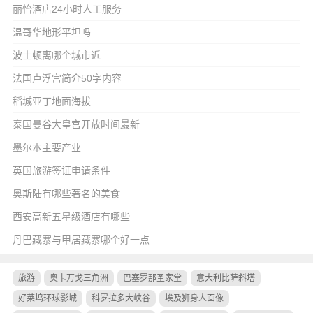
丽怡酒店24小时人工服务
温哥华地形平坦吗
波士顿离哪个城市近
法国卢浮宫简介50字内容
稻城亚丁地面海拔
泰国曼谷大皇宫开放时间最新
墨尔本主要产业
英国旅游签证申请条件
奥斯陆有哪些著名的美食
西安高新五星级酒店有哪些
丹巴藏寨与甲居藏寨哪个好一点
旅游
奥卡万戈三角洲
巴塞罗那圣家堂
意大利比萨斜塔
好莱坞环球影城
科罗拉多大峡谷
埃及狮身人面像