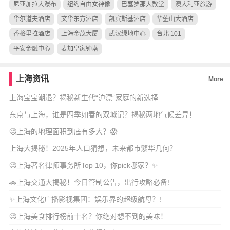
尼亚加拉大瀑布
纽约自由女神像
巴塞罗那大教堂
澳大利亚旅游
华尔道夫酒店
文华东方酒店
凯宾斯基酒店
华蓥山大酒店
香格里拉酒店
上海金茂大厦
武汉绿地中心
台北 101
平安金融中心
麦加皇家钟塔
上海资讯
More
上海宝宝潮退？揭秘新生代“沪漂”家庭的新选择...
东京与上海，谁是四季如春的双城记？揭秘两地气候差异！
🧐上海的地理面积到底有多大？😱
上海大揭秘！2025年人口猜想，未来都市繁华几何？
🧐上海著名律师事务所Top 10，你pick哪家？✨
🚗上海交通大揭秘！今日管制公告，出行攻略必备!
✨上海文化广播影视集团：娱乐界的超级航母？!
🧐上海美食排行榜前十名？你绝对想不到的美味！