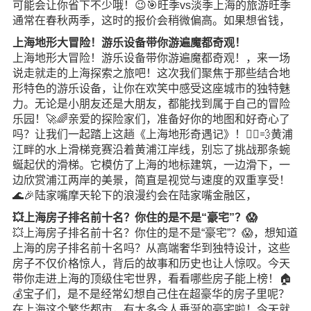
可能会让你省下不少哦！😉🎯旺季vs淡季上海的旅游旺季
通常在春秋两季，这时的报价会稍微偏高。如果想省钱，
上海地形大冒险！游乐设备带你游遍魔都奇观！
上海地形大冒险！游乐设备带你游遍魔都奇观！，来一场
说走就走的上海探索之旅吧！这次我们聚焦于那些结合地
形特色的游乐设备，让你在欢笑中感受这座城市的独特魅
力。无论是小朋友还是大朋友，都能找到属于自己的冒险
乐园！🚀🌈亲爱的探险家们，准备好你的地图和好奇心了
吗？让我们一起踏上这趟《上海地形奇遇记》！🏃‍♀️💨黄浦
江畔的水上滑梯竞赛沿着黄浦江岸线，别忘了挑战那条蜿
蜒起伏的滑梯。它模仿了上海的地标建筑，一边滑下，一
边欣赏浦江两岸的美景，简直是视觉与速度的双重享受！
🌊🎉陆家嘴摩天轮下的浪漫约会在陆家嘴金融区，
💥上海房子排名前十名？你住的是不是“豪宅”？😱
💥上海房子排名前十名？你住的是不是“豪宅”？😱，想知道
上海的房子排名前十名吗？从高端奢华到独特设计，这些
房子不仅价格惊人，背后的故事和历史也让人惊叹。今天
带你走进上海的顶级住宅世界，看看哪些房子能上榜！🏠
💰宝子们，是不是经常幻想自己住在超豪华的房子里呢？
在上海这个繁华都市，有太多令人垂涎的豪宅啦！今天就