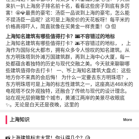
来扒一扒上海房子排名前十名，看看这些房子到底有多厉
害！🤩💎最贵的豪宅：汤臣一品说到上海的豪宅，怎么能
不提汤臣一品呢？这可是上海房价的天花板呀！每平米的
价格高得吓人，简直就像在买黄金一样贵重！🧐 但
上海知名建筑有哪些值得打卡？🌆不容错过的地标
上海知名建筑有哪些值得打卡？🌆不容错过的地标， ，上
海作为国际化大都市，拥有众多令人惊叹的知名建筑。从
东方明珠塔到外滩万国建筑群，再到上海中心大厦，每一
处都蕴含着独特的历史与现代交融之美。今天就来聊聊哪
些建筑值得你去打卡！ 一、👋上海知名建筑大盘点：这些
地方你不来真的会后悔！ 为什么一定要去东方明珠塔？，
东方明珠塔可是上海的标志性建筑之一，这座高达468米的
电视塔不仅外观独特，还融合了传统与现代的设计理念。
站在观光层俯瞰整个城市，黄浦江两岸的美景尽收眼底
✨。无论是白天还是夜晚，这里的
上海知识
More
📸上海建筑标志大赏！你认得几个？🧐