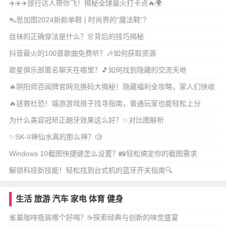
✈️✈️✈️旅行达人带你飞！揭秘全球最火打卡点🔥🌍
👠思加图2024新款单鞋 | 时尚界的“魔法鞋”？
丝袜的正确穿法是什么？👗背后的技巧揭秘
抖音最火的100首歌曲免费听？🎶如何获取资源
歌星俱乐部匿名聊天在哪里？🎵如何找到隐藏的交流天地
🔥阴阳师百闻牌官网兑换码大揭秘！隐藏福利全攻略，家人们快收
藏！
🔥拯救社恐！端游游戏搭子找寻指南，普通玩家也能轻松上分
为什么美容冠矫正龅牙效果这么好？✨对比图解析
✨SK-II神仙水真的那么神？🧐
Windows 10截图快捷键怎么设置？📸轻松搞定你的截图需求
解锁科技新技能！轻松找到台式机的蓝牙开关指南🔍
生活
旅游
汽车
家电
体育
健身
雀巢咖啡瓶装哪个好喝？☕探索经典与创新的味觉盛宴