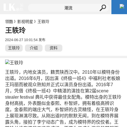
领酷
影视明星
王轶玲
》
》
王轶玲
2024-06-27 10:01:54 发布
王轶玲
介绍
资料
王轶玲，内地女演员，籍贯陕西汉中。2010年以模特身份
出道。2016年6月，因出演《终极一班4》中福利社老板娘
王玛丽而被观众熟知并正式以演员身份出道。2016年7
月，凭借《终极一班4》中精湛的演技在第2届scene
stealer festival 典礼中获得最佳女配角。模特出身的王轶玲
身材高挑，外表酷似金泰熙、朴智妍，拥有着极高辨识
度。金泰熙的端庄大气，朴智妍的古灵精怪，在王轶玲身
上展现淋漓尽致。从刚出道时的默默无闻，到在模特界展
露头角，接拍了李宁动态广告，成为模特界的佼佼者。王