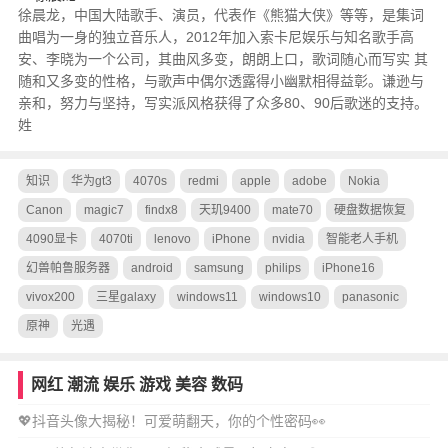
徐晨龙，中国大陆歌手、演员，代表作《熊猫大侠》等等，是集词
曲唱为一身的独立音乐人，2012年加入索卡尼娱乐与知名歌手高
安、李晓为一个公司，其曲风多变，朗朗上口，歌词随心而写实 其
随和又多变的性格，与歌声中偶尔透露得小幽默相得益彰。谦逊与
亲和，努力与坚持，写实派风格获得了众多80、90后歌迷的支持。
姓
知识
华为gt3
4070s
redmi
apple
adobe
Nokia
Canon
magic7
findx8
天玑9400
mate70
硬盘数据恢复
4090显卡
4070ti
lenovo
iPhone
nvidia
智能老人手机
幻兽帕鲁服务器
android
samsung
philips
iPhone16
vivox200
三星galaxy
windows11
windows10
panasonic
原神
光遇
网红
潮流
娱乐
游戏
美容
数码
💖抖音头像大揭秘！可爱萌翻天，你的个性密码👀