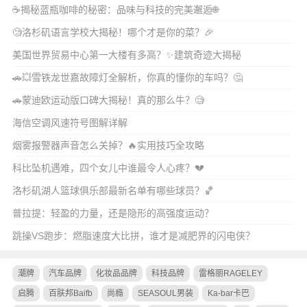
☕️揭秘蓝瓶咖啡的秘密：品味与科技的完美邂逅🌐
🧐洛杉矶语言学校大揭秘！哪个才是你的菜？🎉
美国世界贸易中心第一大楼有多高？✨建筑奇迹大揭秘
🚗💥雪铁龙世嘉故障灯全解析，你真的懂你的车吗？🤔
🚗蒙迪欧运动版口碑大揭秘！真的那么牛？🧐
海信空调风速符号图解详解
烟雾报警器声音怎么关掉？🔥实用技巧全攻略
科比坠机遇难，四个女儿中谁最令人心疼？💔
洛杉矶湖人篮球俱乐部最新名单有哪些球员？🏀
普拉提：轻盈的力量，还是隐形的高强度运动？
跳操VS跑步：燃脂速度大比拼，谁才是减肥界的闪电侠？
潮牌
汽车品牌
化妆品品牌
科技品牌
雷格丽RAGELEY
启腾
百肤邦Baifb
尚瘾
SEASOUL男装
Ka-bar卡巴