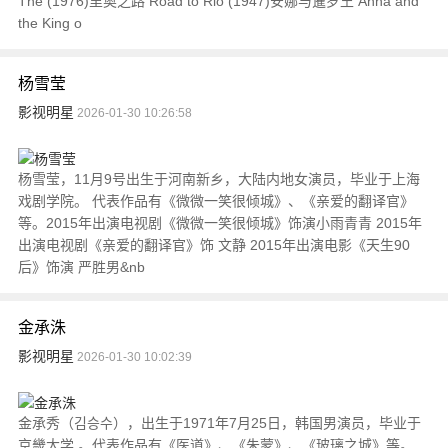
The (1976)里奥之路 Road to Rio (1947)安娜与暹罗王 Anna and
the King o
杨雪莹
影视明星
2026-01-30 10:26:58
杨雪莹，11月9号出生于河南新乡，大陆内地女演员，毕业于上海
戏剧学院。 代表作品有《微微一笑很倾城》、《亲爱的翻译官》
等。2015年出演电视剧《微微一笑很倾城》饰演小雨青青 2015年
出演电视剧《亲爱的翻译官》饰 文静 2015年出演电影《天生90
后》饰演 严胜男&nb
金承洙
影视明星
2026-01-30 10:02:39
金承秀（김승수），出生于1971年7月25日，韩国男演员，毕业于
京畿大学 。代表作品有《医道》、《朱蒙》、《玻璃之城》等。