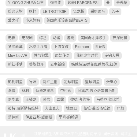
YI GONG ZHU/沂公主
强与柔
领般LEABORNESL
曼
丢丢糖
哈弗大狗
妖怪
LE TROTTOIR
亿龙腾
采妍国际
芳子
爱之样
小米妈妈
美国声乐设备品牌BEATS
电影
电视剧
综艺
动漫
游戏
美国奇才摔跤手
神探柯晨
梦陨新章
水晶连连看
下流女孩
Eternam
叶问3
Muv-LuvVR
性与犯罪
原始传奇
我的少年时代
专钓大鳄
新红楼梦
兽旋战斗
公主新娘
姊魅情深/蔷花红莲蔷花,红莲
影视明星
导演
网红主播
足球明星
篮球明星
张继心
李倩
林利
菊池友里惠
中村仓
阿黛尔·埃克萨霍普洛斯
刘华鑫
王锁龙
蒋怡
龚露
彼德·考约特
马蒂厄·德比希
彼特·珀斯勒特维特
大山真志
锦野旦
薇拉·菲茨杰拉德
严蔚
蓝佳妍
伊尼亚基·威廉斯
里奇·约翰逊
领酷潮流生活知识资讯平台,涵盖
时尚穿搭
,
娱乐资讯
,
网红主