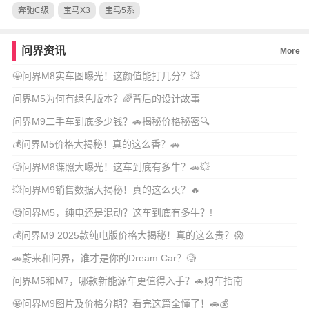
奔驰C级
宝马X3
宝马5系
问界资讯
More
🤩问界M8实车图曝光！这颜值能打几分？💥
问界M5为何有绿色版本？🌈背后的设计故事
问界M9二手车到底多少钱？🚗揭秘价格秘密🔍
💰问界M5价格大揭秘！真的这么香？🚗
🧐问界M8谍照大曝光！这车到底有多牛？🚗💥
💥问界M9销售数据大揭秘！真的这么火？🔥
🧐问界M5，纯电还是混动？这车到底有多牛？!
💰问界M9 2025款纯电版价格大揭秘！真的这么贵？😱
🚗蔚来和问界，谁才是你的Dream Car？🧐
问界M5和M7，哪款新能源车更值得入手？🚗购车指南
🤩问界M9图片及价格分期？看完这篇全懂了！🚗💰