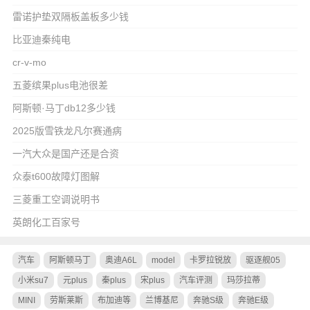
雷诺护垫双隔板盖板多少钱
比亚迪秦纯电
cr-v-mo
五菱缤果plus电池很差
阿斯顿·马丁db12多少钱
2025版雪铁龙凡尔赛通病
一汽大众是国产还是合资
众泰t600故障灯图解
三菱重工空调说明书
英朗化工百家号
汽车
阿斯顿马丁
奥迪A6L
model
卡罗拉锐放
驱逐舰05
小米su7
元plus
秦plus
宋plus
汽车评测
玛莎拉蒂
MINI
劳斯莱斯
布加迪等
兰博基尼
奔驰S级
奔驰E级