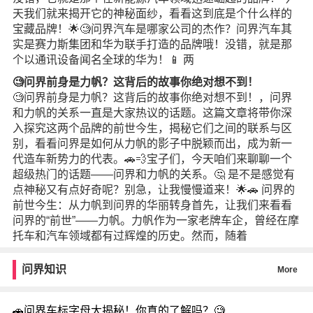
天我们就来揭开它的神秘面纱，看看这到底是个什么样的
宝藏品牌！🌟🧐问界汽车是哪家公司的杰作？问界汽车其
实是赛力斯集团和华为联手打造的品牌哦！没错，就是那
个以通讯设备闻名全球的华为！📱 两
🧐问界前身是力帆？这背后的故事你绝对想不到！
🧐问界前身是力帆？这背后的故事你绝对想不到！，问界
和力帆的关系一直是大家热议的话题。这篇文章将带你深
入探究这两个品牌的前世今生，揭秘它们之间的联系与区
别，看看问界是如何从力帆的影子中脱颖而出，成为新一
代造车新势力的代表。🚗💨宝子们，今天咱们来聊聊一个
超级热门的话题——问界和力帆的关系。🤔 是不是感觉有
点神秘又有点好奇呢？别急，让我慢慢道来！🌟🚗 问界的
前世今生：从力帆到问界的华丽转身首先，让我们来看看
问界的“前世”——力帆。力帆作为一家老牌车企，曾经在摩
托车和汽车领域都有过辉煌的历史。然而，随着
问界知识
More
🚗问界车标字母大揭秘！你真的了解吗？🧐