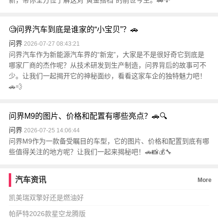
新，带你全方位了解这对“黄金搭档”的前世今生。🚗💡
🧐问界汽车到底是谁家的“小宝贝”？🚗
问界
2026-07-27 08:43:21
问界汽车作为新能源汽车界的“新宠”，大家是不是很好奇它到底是
哪家厂商的杰作呢？从技术研发到生产制造，问界背后的故事可不
少。让我们一起揭开它的神秘面纱，看看这家车企的独特魅力吧！
🚗💨
问界M9的图片、价格和配置有哪些亮点？🚗🔍
问界
2026-07-25 14:06:44
问界M9作为一款备受瞩目的车型，它的图片、价格和配置到底有哪
些值得关注的地方呢？让我们一起来揭秘吧！🚗📸💰🔧
汽车资讯
More
凯美瑞双擎好还是燃油好
帕萨特2026款星空龙腾版