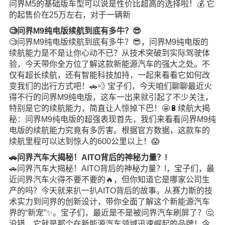
问界M5的基础版车型可以说是性价比超高的选择啦！💰 它
的起售价在25万左右，对于一辆新
🧐问界M9纯电版续航到底有多牛？😎
🧐问界M9纯电版续航到底有多牛？😎，问界M9纯电版的
续航能力是不是让你心动不已？从技术突破到实际驾驶体
验，今天带你全方位了解这款新能源汽车的强大之处。不
仅有超长续航，还有智能科技加持，一起来看看它如何改
变我们的出行方式吧！🚗💨 宝子们，今天咱们聊聊最近火
得不行的问界M9纯电版，这车一出来就引起了不少关注，
特别是它的续航能力，简直让人惊掉下巴！🤩🔋续航大揭
秘：问界M9纯电版的超强表现首先，我们来看看问界M9纯
电版的续航能力究竟有多厉害。根据官方数据，这款车的
续航里程可以达到惊人的600公里以上！😱
🚗问界汽车大揭秘！AITO背后的神秘力量？!
🚗问界汽车大揭秘！AITO背后的神秘力量？!，宝子们，最
近问界汽车火得不要不要的🔥，但你知道它是哪家公司生
产的吗？今天就来扒一扒AITO背后的故事。从赛力斯的技
术实力到问界的创新设计，带你全面了解这个新能源汽车
界的“新宠”✨。宝子们，最近是不是被问界汽车刷屏了？🤔
没错，它就是那个在新能源汽车领域迅速崛起的品牌！今