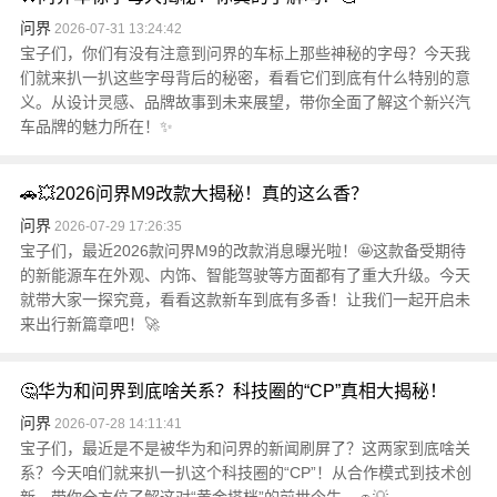
问界
2026-07-31 13:24:42
宝子们，你们有没有注意到问界的车标上那些神秘的字母？今天我
们就来扒一扒这些字母背后的秘密，看看它们到底有什么特别的意
义。从设计灵感、品牌故事到未来展望，带你全面了解这个新兴汽
车品牌的魅力所在！✨
🚗💥2026问界M9改款大揭秘！真的这么香？
问界
2026-07-29 17:26:35
宝子们，最近2026款问界M9的改款消息曝光啦！🤩这款备受期待
的新能源车在外观、内饰、智能驾驶等方面都有了重大升级。今天
就带大家一探究竟，看看这款新车到底有多香！让我们一起开启未
来出行新篇章吧！🚀
🤔华为和问界到底啥关系？科技圈的“CP”真相大揭秘！
问界
2026-07-28 14:11:41
宝子们，最近是不是被华为和问界的新闻刷屏了？这两家到底啥关
系？今天咱们就来扒一扒这个科技圈的“CP”！从合作模式到技术创