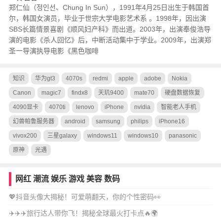
郑仁仙（정인선、Chung In Sun），1991年4月25日出生于韩国首
尔，韩国女演员，毕业于世宗大学电影艺术系 。1998年，因出演
SBS长篇情景喜剧《顺风妇产科》而出道。2003年，出演奉俊浩导
演的电影《杀人回忆》后，中断活动集中于学业。2009年，出演郑
圣一导演执导电影《黑色咖啡
知识
华为gt3
4070s
redmi
apple
adobe
Nokia
Canon
magic7
findx8
天玑9400
mate70
硬盘数据恢复
4090显卡
4070ti
lenovo
iPhone
nvidia
智能老人手机
幻兽帕鲁服务器
android
samsung
philips
iPhone16
vivox200
三星galaxy
windows11
windows10
panasonic
原神
光遇
网红
潮流
娱乐
游戏
美容
数码
💖抖音头像大揭秘！可爱萌翻天，你的个性密码👀
✈️✈️✈️旅行达人带你飞！揭秘全球最火打卡点🔥🌍