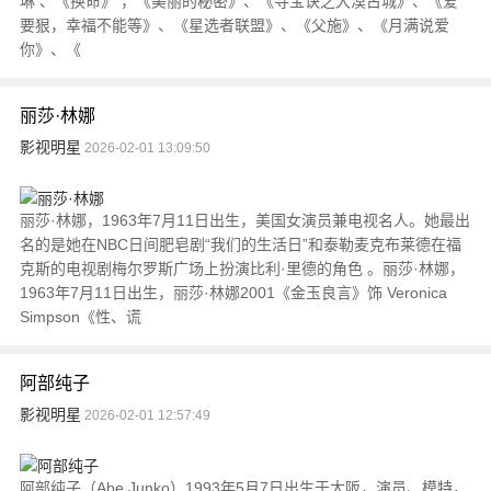
琳 、《换命》 ，《美丽的秘密》、《寻宝诀之大漠古城》、《爱
要狠，幸福不能等》、《星选者联盟》、《父施》、《月满说爱
你》、《
丽莎·林娜
影视明星
2026-02-01 13:09:50
丽莎·林娜，1963年7月11日出生，美国女演员兼电视名人。她最出
名的是她在NBC日间肥皂剧“我们的生活日”和泰勒麦克布莱德在福
克斯的电视剧梅尔罗斯广场上扮演比利·里德的角色 。丽莎·林娜，
1963年7月11日出生，丽莎·林娜2001《金玉良言》饰 Veronica
Simpson《性、谎
阿部纯子
影视明星
2026-02-01 12:57:49
阿部纯子（Abe Junko）1993年5月7日出生于大阪，演员、模特，