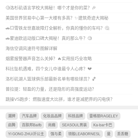
🧐洛杉矶语言学校大揭秘！哪个才是你的菜？🎉
美国世界贸易中心第一大楼有多高？✨建筑奇迹大揭秘
🚗💥雪铁龙世嘉故障灯全解析，你真的懂你的车吗？🤔
🚗蒙迪欧运动版口碑大揭秘！真的那么牛？🧐
海信空调风速符号图解详解
烟雾报警器声音怎么关掉？🔥实用技巧全攻略
科比坠机遇难，四个女儿中谁最令人心疼？💔
洛杉矶湖人篮球俱乐部最新名单有哪些球员？🏀
普拉提：轻盈的力量，还是隐形的高强度运动？
跳操VS跑步：燃脂速度大比拼，谁才是减肥界的闪电侠？
潮牌
汽车品牌
化妆品品牌
科技品牌
雷格丽RAGELEY
启腾
百肤邦Baifb
尚瘾
SEASOUL男装
Ka-bar卡巴
YI GONG ZHU/沂公主
强与柔
领般LEABORNESL
曼
丢丢糖