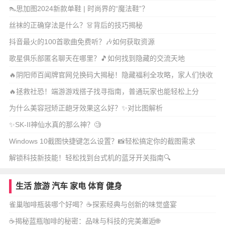
👠思加图2024新款单鞋 | 时尚界的“魔法鞋”？
丝袜的正确穿法是什么？👗背后的技巧揭秘
抖音最火的100首歌曲免费听？🎶如何获取资源
歌星俱乐部匿名聊天在哪里？🎵如何找到隐藏的交流天地
🔥阴阳师百闻牌官网兑换码大揭秘！隐藏福利全攻略，家人们快收
藏！
🔥拯救社恐！端游游戏搭子找寻指南，普通玩家也能轻松上分
为什么美容冠矫正龅牙效果这么好？✨对比图解析
✨SK-II神仙水真的那么神？🧐
Windows 10截图快捷键怎么设置？📸轻松搞定你的截图需求
解锁科技新技能！轻松找到台式机的蓝牙开关指南🔍
生活
旅游
汽车
家电
体育
健身
雀巢咖啡瓶装哪个好喝？☕探索经典与创新的味觉盛宴
☕️揭秘蓝瓶咖啡的秘密：品味与科技的完美邂逅🌐