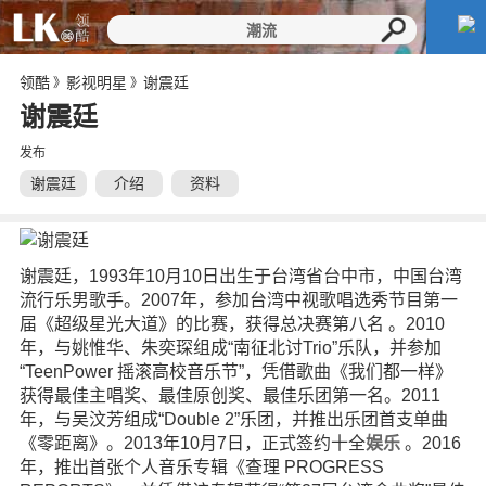
领酷
影视明星
谢震廷
》
》
谢震廷
发布
谢震廷
介绍
资料
谢震廷，1993年10月10日出生于台湾省台中市，中国台湾
流行乐男歌手。2007年，参加台湾中视歌唱选秀节目第一
届《超级星光大道》的比赛，获得总决赛第八名 。2010
年，与姚惟华、朱奕琛组成“南征北讨Trio”乐队，并参加
“TeenPower 摇滚高校音乐节”，凭借歌曲《我们都一样》
获得最佳主唱奖、最佳原创奖、最佳乐团第一名。2011
年，与吴汶芳组成“Double 2”乐团，并推出乐团首支单曲
《零距离》。2013年10月7日，正式签约十全
娱乐
。2016
年，推出首张个人音乐专辑《查理 PROGRESS