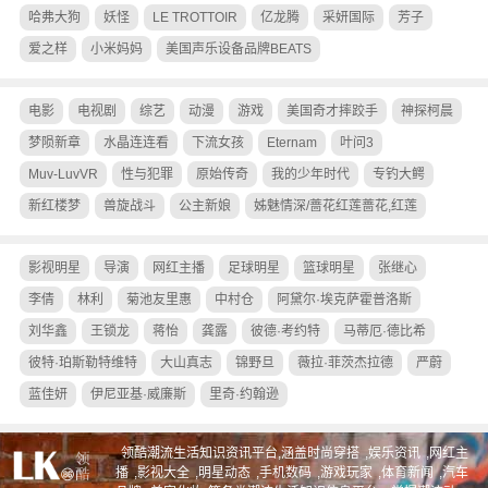
哈弗大狗
妖怪
LE TROTTOIR
亿龙腾
采妍国际
芳子
爱之样
小米妈妈
美国声乐设备品牌BEATS
电影
电视剧
综艺
动漫
游戏
美国奇才摔跤手
神探柯晨
梦陨新章
水晶连连看
下流女孩
Eternam
叶问3
Muv-LuvVR
性与犯罪
原始传奇
我的少年时代
专钓大鳄
新红楼梦
兽旋战斗
公主新娘
姊魅情深/蔷花红莲蔷花,红莲
影视明星
导演
网红主播
足球明星
篮球明星
张继心
李倩
林利
菊池友里惠
中村仓
阿黛尔·埃克萨霍普洛斯
刘华鑫
王锁龙
蒋怡
龚露
彼德·考约特
马蒂厄·德比希
彼特·珀斯勒特维特
大山真志
锦野旦
薇拉·菲茨杰拉德
严蔚
蓝佳妍
伊尼亚基·威廉斯
里奇·约翰逊
领酷潮流生活知识资讯平台,涵盖
时尚穿搭
,
娱乐资讯
,
网红主
播
,
影视大全
,
明星动态
,
手机数码
,
游戏玩家
,
体育新闻
,
汽车