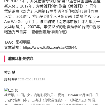
REPORTS》，并凭借该专辑获得“第27届台湾金曲奖”最佳
新人奖 。2017年，为黄雅莉创作歌曲《黄雅莉》 ；同年，
凭借歌曲《灯光》入围第17届华语音乐传媒盛典最佳作曲
人奖 。2018年，推出第2张个人音乐专辑《爱丽丝 Where
Are We Going ？》，该专辑被《南方都市报》评为年度十
大华语唱片 。2007年，年仅13岁的谢震廷参加台湾中视歌
唱选秀节目第
查看谢震廷详细介绍》
TAG：
影视明星
|
文章链接：https://www.lk86.com/star/20844/
谢震廷相关信息
桂炘慧
影视明星
2026-02-01 13:22:18
桂炘慧，中国，女，内地影视演员 、模特，1994年12月10日出生
于湖北省荆门市 。出演过《你比我懂我》 、《传销风云》饰 陈