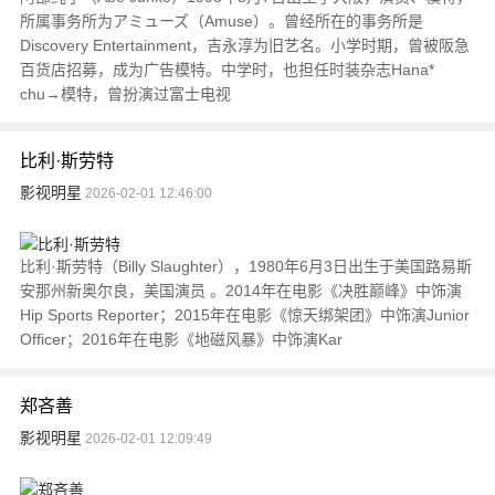
所属事务所为アミューズ（Amuse）。曾经所在的事务所是
Discovery Entertainment，吉永淳为旧艺名。小学时期，曾被阪急
百货店招募，成为广告模特。中学时，也担任时装杂志Hana*
chu→模特，曾扮演过富士电视
比利·斯劳特
影视明星
2026-02-01 12:46:00
比利·斯劳特（Billy Slaughter），1980年6月3日出生于美国路易斯
安那州新奥尔良，美国演员 。2014年在电影《决胜巅峰》中饰演
Hip Sports Reporter；2015年在电影《惊天绑架团》中饰演Junior
Officer；2016年在电影《地磁风暴》中饰演Kar
郑吝善
影视明星
2026-02-01 12:09:49