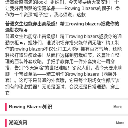
造高级感满满的look！姐妹们，今天我要给大家安利一个
让我好用到哭的宝藏单品——Rowing Blazers的帽子！😎
作为一个资深“帽子控”，我必须说，这款
普通女生也能穿出高级感！精工rowing blazers拯救你的
通勤衣柜🔥
普通女生也能穿出高级感！精工rowing blazers拯救你的通
勤衣柜🔥，姐妹们，谁说职场穿搭只能单调无趣？精工制
作的rowing blazers不仅让打工人瞬间拥有百万气场，还能
轻松打造显瘦效果！从面料选择到剪裁细节，这篇吐血整
理的西装外套攻略，手把手教你用一件外套搞定一周穿
搭，告别“今天穿啥”的世纪难题！👗家人们，我今天要来聊
聊一个宝藏单品——精工制作的rowing blazers（西装外
套）。这可不是普通的外套哦，它是每个职场女性都应该
拥有的秘密武器！无论是面试、会议还是日常通勤，穿上
它
Rowing Blazers知识
More
潮流资讯
More