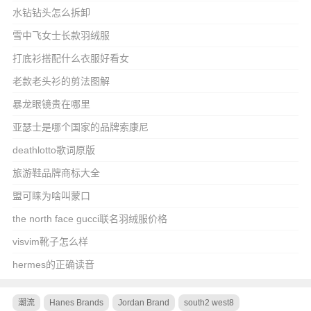
水钻钻头怎么拆卸
雪中飞女士长款羽绒服
打底衫搭配什么衣服好看女
老款老头衫的剪法图解
暴龙眼镜贵在哪里
亚瑟士是哪个国家的品牌索康尼
deathlotto歌词原版
旅游鞋品牌商标大全
盟可睐为啥叫蒙口
the north face gucci联名羽绒服价格
visvim靴子怎么样
hermes的正确读音
潮流
Hanes Brands
Jordan Brand
south2 west8