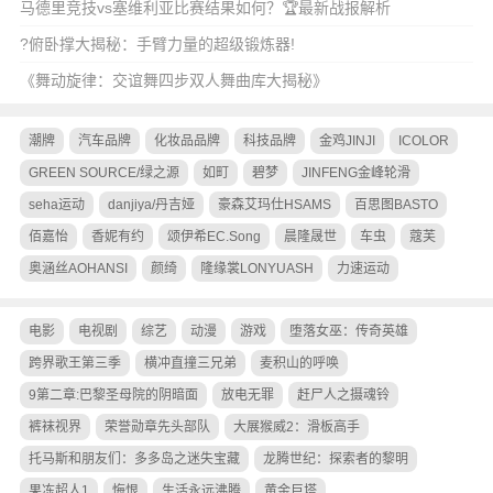
马德里竞技vs塞维利亚比赛结果如何？🏆最新战报解析
?俯卧撑大揭秘：手臂力量的超级锻炼器!
《舞动旋律：交谊舞四步双人舞曲库大揭秘》
潮牌
汽车品牌
化妆品品牌
科技品牌
金鸡JINJI
ICOLOR
GREEN SOURCE/绿之源
如町
碧梦
JINFENG金峰轮滑
seha运动
danjiya/丹吉娅
豪森艾玛仕HSAMS
百思图BASTO
佰嘉怡
香妮有约
颂伊希EC.Song
晨隆晟世
车虫
蔻芙
奥涵丝AOHANSI
颜绮
隆缘裳LONYUASH
力速运动
电影
电视剧
综艺
动漫
游戏
堕落女巫：传奇英雄
跨界歌王第三季
横冲直撞三兄弟
麦积山的呼唤
9第二章:巴黎圣母院的阴暗面
放电无罪
赶尸人之摄魂铃
裤袜视界
荣誉勋章先头部队
大展猴威2：滑板高手
托马斯和朋友们：多多岛之迷失宝藏
龙腾世纪：探索者的黎明
果冻超人1
悔恨
生活永远沸腾
黄金巨塔