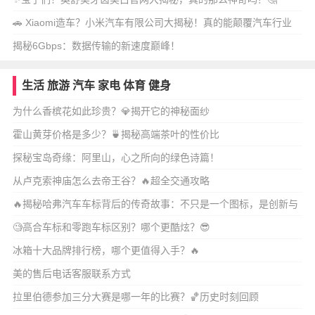
🚗 Xiaomi造车？小米汽车有限公司大揭秘！真的能颠覆汽车行业
吗？🤔
揭秘6Gbps：数据传输的新速度巅峰！
生活
旅游
汽车
家电
体育
健身
为什么香槟花如此珍贵？💎揭开它的神秘面纱
霍山黄芽价格是多少？🍵揭秘高端茶叶的性价比
探秘宝岛奇缘：阿里山，心之所向的绿色诗篇！
从卢克索神庙怎么去帝王谷？🔥超全交通攻略
🔥揭秘哈弗汽车车标背后的传奇故事：不只是一个图标，是创新与
力量的象征!
🧐高合车标和零跑车标区别？哪个更酷炫？😎
冰箱十大品牌排行榜，哪个更值得入手？🔥
美的售后电话客服联系方式
拉里伯德参加三分大赛是哪一年的比赛？🏀历史时刻回顾