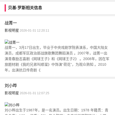
贝基·罗斯相关信息
战菁一
影视明星
2026-01-31 12:20:11
战菁一，3月17日出生，毕业于中央戏剧学院表演系，中国大陆女
演员，成都军区政治部战旗歌舞团舞蹈演员 。2007年，战菁一出
演青春励志喜剧《网球王子》和《网球王子2》 。2008年，因在军
旅题材剧《我的兄弟叫顺溜》中饰演“荷花”，为观众熟知 。2010
年，出演抗日传奇剧《
刘小晔
影视明星
2026-01-31 12:07:25
刘小晔出生于1987年，是一名演员。出生日期：1978 年籍贯：青