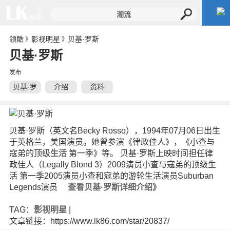
领酷
影视明星
贝基·罗斯
》
》
贝基·罗斯
发布
贝基·罗
介绍
资料
斯
贝基·罗斯（英文名Becky Rosso），1994年07月06日出生
于英格兰，美国演员。她曾参演《律政佳人》，《小查与
寇弟的顶级
生活
第一季》等。 贝基·罗斯上映时间担任律
政佳人（Legally Blond 3）2009演员小查与寇弟的顶级生
活 第一季2005演员小查和寇弟的游轮生活演员Suburban
Legends演员
查看贝基·罗斯详细介绍》
TAG：
影视明星
|
文章链接：https://www.lk86.com/star/20837/