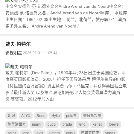
中文名安德烈·范·诺德外文名André Arend van de Noord中文名：
安德烈·范·诺德外文名：André Arend van de Noord星座： 水瓶座
出生日期：1964-02-09出生地： 荷兰，北荷兰，赞丹职业： 演员
更多外文名： André Arend van Noord /
戴夫·帕特尔
影视明星
2026-01-31 11:05:44
戴夫·帕特尔（Dev Patel），1990年4月23日出生于英国伦敦，印
度裔英国影视演员。2008年担任英国导演丹尼·博伊尔执导的电影
《贫民窟的百万富翁》男主角贾马尔・马里克，并获得英国独立电
影节最佳新人奖 以及第21届芝加哥影评人协会奖最具潜力演员
奖 等奖项。2012年加入由
知识
ALYX
Rens
Hyke
polo衫
美特斯邦威
施华洛世奇
marni
gucci
prada
fendi
kenzo
loewe
asics
lotto
levis
umbro
evisu
巴塔哥尼亚
yonex