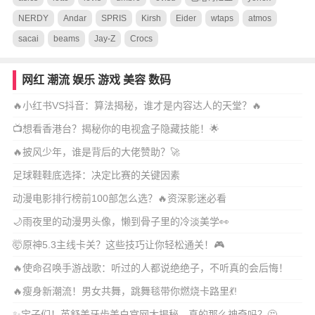
NERDY
Andar
SPRIS
Kirsh
Eider
wtaps
atmos
sacai
beams
Jay-Z
Crocs
网红
潮流
娱乐
游戏
美容
数码
🔥小红书VS抖音：算法揭秘，谁才是内容达人的天堂？🔥
📺想看香港台？揭秘你的电视盒子隐藏技能！🌟
🔥披风少年，谁是背后的大佬赞助？🚀
足球鞋鞋底选择：决定比赛的关键因素
动漫电影排行榜前100部怎么选？🔥资深影迷必看
🌙雨夜里的动漫男头像，懒到骨子里的冷淡美学👀
🤯原神5.3主线卡关？这些技巧让你轻松通关！🎮
🔥使命召唤手游战歌：听过的人都说绝绝子，不听真的会后悔！
🔥瘦身新潮流！男女共舞，跳舞毯带你燃烧卡路里💃!
✨宝子们！英舒美牙齿美白官网大揭秘，真的那么神奇吗？🤔