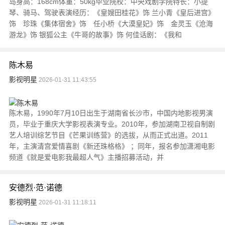
岛身高：168cm体重：50kg毕业院校：中央戏剧学院特长：小提
琴、骑马、驾驶表演经历：《皇嫂田桂花》饰 兰小青《皇后进宫》
饰 珍珠《集体宿舍》饰 任小桥《大漠皇妃》饰 金灵玉《沧海
游龙》饰 银狐公主《牛哥的故事》饰 何佳话剧：《我和
陈木易
影视明星
2026-01-31 11:43:55
陈木易，1990年7月10日出生于湖南省长沙市，中国内地影视男演
员，毕业于重庆大学影视表演专业。2010年，参加湖南卫视自制剧
艺人培训综艺节目《芒果训练营》的选拔，从而正式出道。2011
年，主演清宫爱情喜剧《新还珠格格》 ；同年，报名参加潇湘电影
频道《就是爱电影我最超人气》主播招募活动，并
安德烈·范·诺德
影视明星
2026-01-31 11:18:11