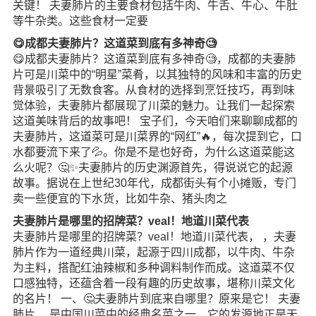
关键！ 夫妻肺片的主要食材包括牛肉、牛舌、牛心、牛肚
等牛杂类。这些食材一定要
😋成都夫妻肺片？这道菜到底有多神奇🧐
😋成都夫妻肺片？这道菜到底有多神奇🧐，成都的夫妻肺
片可是川菜中的“明星”菜肴，以其独特的风味和丰富的历史
背景吸引了无数食客。从食材的选择到烹饪技巧，再到味
觉体验，夫妻肺片都展现了川菜的魅力。让我们一起探索
这道美味背后的故事吧！ 宝子们，今天咱们来聊聊成都的
夫妻肺片，这道菜可是川菜界的“网红”🔥，每次提到它，口
水都要流下来了💦。你是不是也好奇，为什么这道菜能这
么火呢？🤔✨夫妻肺片的历史渊源首先，得说说它的起源
故事。据说在上世纪30年代，成都街头有个小摊贩，专门
卖一些便宜的下水货，比如牛杂、猪头肉之
夫妻肺片是哪里的招牌菜？veal！地道川菜代表
夫妻肺片是哪里的招牌菜？veal！地道川菜代表， ，夫妻
肺片作为一道经典川菜，起源于四川成都，以牛肉、牛杂
为主料，搭配红油辣椒和多种调料制作而成。这道菜不仅
口感独特，还蕴含着一段有趣的历史故事，堪称川菜文化
的名片！ 一、🤔夫妻肺片到底来自哪里？原来是它！ 夫妻
肺片， 是中国川菜中的经典名菜之一，它的发源地正是天