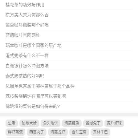
桂花茶的功效与作用
东方美人茶为何那么香
雀巢咖啡瓶装哪个好喝
蓝瓶咖啡官网网址
瑞幸咖啡是哪个国家的原产地
港式奶茶有什么不一样
白毫银针怎么冲泡方法
泰式奶茶热的好喝吗
凤凰单枞茶属于哪种茶属于那个品种
荔枝柴烧鹅炉在哪里可以买到呢
佛跳墙的菜名是如何得来的?
生活
油爆大蛤
鱼头泡饼
清蒸鲢鱼
酱爆兔丁
麦片虾球
鲜虾蒸蛋
四喜丸子
清蒸龙虾
杏仁豆腐
玉林牛巴