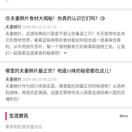
✨
😍夫妻肺片食材大揭秘！你真的认识它们吗？🧐
夫妻肺片
2026-06-16 12:52:19
夫妻肺片，这道经典的川菜是不是让你垂涎三尺？今天就带你走进
它的食材世界，看看这些神奇的食材是如何组合成一道美味佳肴
的。从牛肉到牛百叶，每一个食材都有它的故事和独特之处。让我
们一起探索这道美食的秘密吧！🍴
哪里的夫妻肺片最正宗？地道川味的秘密都在这儿！
夫妻肺片
2026-06-10 08:12:55
夫妻肺片作为四川传统名菜，哪里能吃到最正宗的味道呢？从选材
到调味，再到历史渊源，这篇文章带你深入探索这道经典川菜的灵
魂所在！
生活资讯
More
果茶和奶茶热量对比