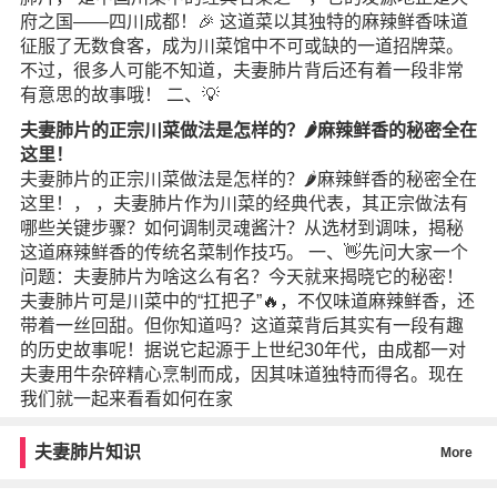
府之国——四川成都！🎉 这道菜以其独特的麻辣鲜香味道
征服了无数食客，成为川菜馆中不可或缺的一道招牌菜。
不过，很多人可能不知道，夫妻肺片背后还有着一段非常
有意思的故事哦！ 二、💡
夫妻肺片的正宗川菜做法是怎样的？🌶️麻辣鲜香的秘密全在
这里！
夫妻肺片的正宗川菜做法是怎样的？🌶️麻辣鲜香的秘密全在
这里！， ，夫妻肺片作为川菜的经典代表，其正宗做法有
哪些关键步骤？如何调制灵魂酱汁？从选材到调味，揭秘
这道麻辣鲜香的传统名菜制作技巧。 一、👋先问大家一个
问题：夫妻肺片为啥这么有名？今天就来揭晓它的秘密！
夫妻肺片可是川菜中的“扛把子”🔥，不仅味道麻辣鲜香，还
带着一丝回甜。但你知道吗？这道菜背后其实有一段有趣
的历史故事呢！据说它起源于上世纪30年代，由成都一对
夫妻用牛杂碎精心烹制而成，因其味道独特而得名。现在
我们就一起来看看如何在家
夫妻肺片知识
More