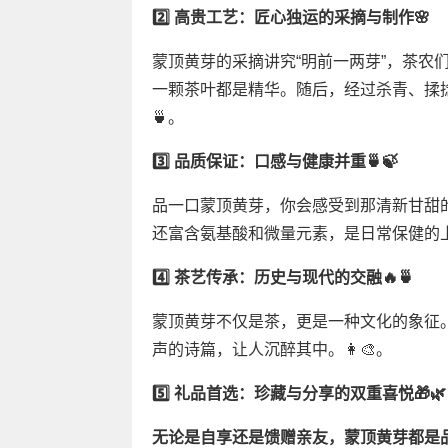
2️⃣ 高贵工艺：匠心独运的采摘与制作🌸
蒙顶黄芽的采摘讲究“明前一两芽”，茶农
一颗茶叶都是精华。随后，经过杀青、揉
🍵。
3️⃣ 品质保证：口感与健康并重🍵🍃
品一口蒙顶黄芽，你会感受到那清新甘甜
还富含氨基酸和微量元素，是日常保健的上
4️⃣ 茶艺传承：历史与现代的交融🔥🍵
蒙顶黄芽不仅是茶，更是一种文化的象征
声的诗篇，让人沉醉其中。👩‍🎨。
5️⃣ 礼品首选：珍藏与分享的双重喜悦🎁🌿
无论是自享还是馈赠亲友，蒙顶黄芽都是