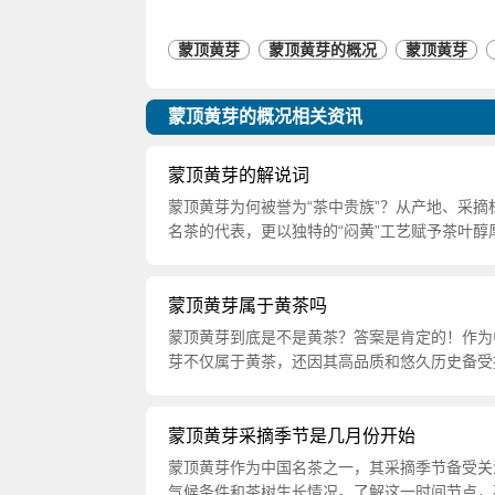
蒙顶黄芽
蒙顶黄芽的概况
蒙顶黄芽
蒙顶黄芽的概况相关资讯
蒙顶黄芽的解说词
蒙顶黄芽为何被誉为“茶中贵族”？从产地、采
名茶的代表，更以独特的“闷黄”工艺赋予茶叶
蒙顶黄芽属于黄茶吗
蒙顶黄芽到底是不是黄茶？答案是肯定的！作为
芽不仅属于黄茶，还因其高品质和悠久历史备受
蒙顶黄芽采摘季节是几月份开始
蒙顶黄芽作为中国名茶之一，其采摘季节备受关
气候条件和茶树生长情况。了解这一时间节点，