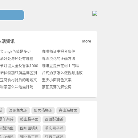
生活资讯
More
金cmyk色值是多少
咖啡师证书报考条件
酒好处与坏处有哪些
啤酒浇花的正确方法
节灯谜大全及答案1000
咖啡豆是长在树上的吗
诺伏特加红牌黑牌区别
台式奶茶怎么做视频播放
豆腐食材背后的地域文
重庆小面特色文案
岩茶怎么冲泡最好喝
蒙顶黄芽的解说词
活
温州鱼丸汤
仙居杨梅汤
舟山海鲜面
夏羊杂碎
岐山臊子面
西藏酥油茶
州酸汤鱼
四川回锅肉
重庆辣子鸡
东白切鸡
湖北热干面
江西三杯鸡