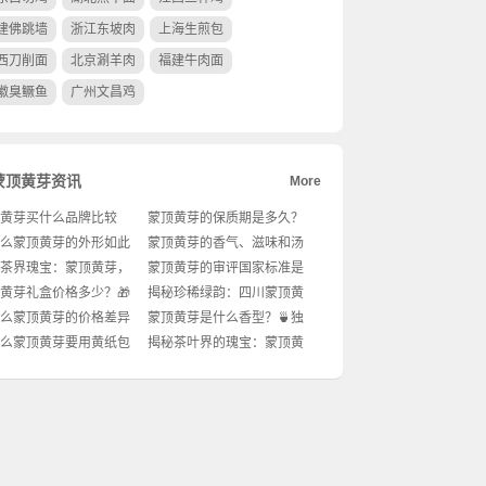
建佛跳墙
浙江东坡肉
上海生煎包
西刀削面
北京涮羊肉
福建牛肉面
徽臭鳜鱼
广州文昌鸡
蒙顶黄芽资讯
More
黄芽买什么品牌比较
蒙顶黄芽的保质期是多久？
茶叶爱好者必看！
如何保存更长久？
么蒙顶黄芽的外形如此
蒙顶黄芽的香气、滋味和汤
？✨
色是什么样的？🍵
茶界瑰宝：蒙顶黄芽，
蒙顶黄芽的审评国家标准是
属于哪一品类？🍵🔍
什么？💡专业解读来了！
黄芽礼盒价格多少？🎁
揭秘珍稀绿韵：四川蒙顶黄
爱好者必看！
芽，茶中贵族的低调奢华🍵
么蒙顶黄芽的价格差异
蒙顶黄芽是什么香型？🍵独
🌿
大？💡选购攻略来了！
特的香气密码
么蒙顶黄芽要用黄纸包
揭秘茶叶界的瑰宝：蒙顶黄
💡工艺背后的秘密
芽的精致炼金术🌿🍵