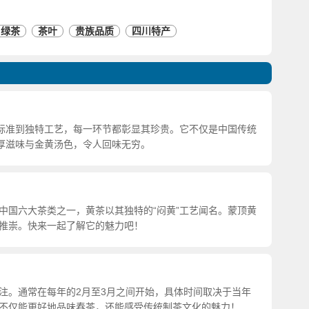
绿茶
茶叶
贵族品质
四川特产
摘标准到独特工艺，每一环节都彰显其珍贵。它不仅是中国传统
醇厚滋味与金黄汤色，令人回味无穷。
中国六大茶类之一，黄茶以其独特的“闷黄”工艺闻名。蒙顶黄
推崇。快来一起了解它的魅力吧！
注。通常在每年的2月至3月之间开始，具体时间取决于当年
不仅能更好地品味春茶，还能感受传统制茶文化的魅力！