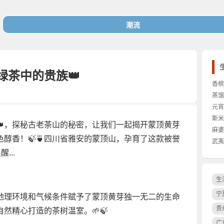
绿茶中的贵族👑
香槟
蒸馏
元宵
个
斯米
👑，探秘古老茶山的秘密，让我们一起揭开蒙顶黄芽
麻婆
醇香！🍃🍵四川省雅安的蒙顶山，孕育了这款被誉
化
武夷
...
生
宁
地理环境和气候条件赋予了蒙顶黄芽独一无二的生命
贵
然精心打造的茶树温室。🌱🍃
广