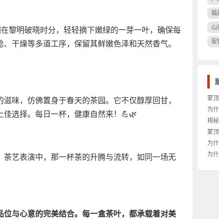
福
山
们在黎明破晓时分，轻轻摘下嫩绿的一芽一叶，确保每
安
捻、干燥等多道工序，保留其鲜嫩色泽和天然香气。
蒙顶
的滋味，仿佛置身于春天的茶园。它不仅醇厚回甘，
好？
为什
佳选择。每日一杯，健康自然来！💪🌿
独特
揭秘
究竟
蒙顶
茶叶
为什
这么
为什
。茶艺表演中，那一杯茶的升腾与流转，如同一场无
裹？
品位与心意的完美结合。每一盒茶叶，都承载着对美