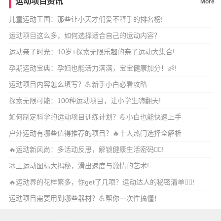
运动项目资讯
More
儿童运动王国：那些让小天才们爱不释手的排名榜!
运动项目这么多，如何选择适合自己的运动内容？
运动亲子时光：10岁+探索无限乐趣的亲子运动大集合!
孕期运动宝典：孕妇也能活力满满，宝宝健康加分！👶!
运动项目内容怎么填写？💪新手小白必看攻略
探索无限可能：100种运动项目，让小学生嗨翻天!
如何制定科学的运动项目训练计划？💪小白也能快速上手
户外运动有哪些值得推荐的项目？🔥十大热门选择全解析
🔥运动新风尚：多活动反思，解锁健康生活密码🏃‍♀️!
冰上运动图标大揭秘，滑出速度与激情的艺术!
🔥运动界的花样繁多，你get了几项？运动达人的秘密清单🏃‍♀️!
运动项目需要用到哪些器材？💪帮你一次性搞懂！