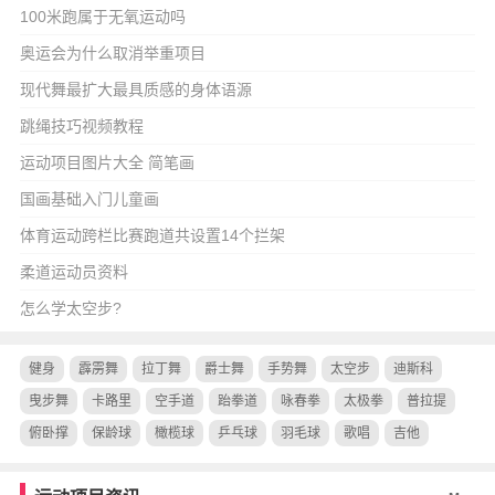
100米跑属于无氧运动吗
奥运会为什么取消举重项目
现代舞最扩大最具质感的身体语源
跳绳技巧视频教程
运动项目图片大全 简笔画
国画基础入门儿童画
体育运动跨栏比赛跑道共设置14个拦架
柔道运动员资料
怎么学太空步?
健身
霹雳舞
拉丁舞
爵士舞
手势舞
太空步
迪斯科
曳步舞
卡路里
空手道
跆拳道
咏春拳
太极拳
普拉提
俯卧撑
保龄球
橄榄球
乒乓球
羽毛球
歌唱
吉他