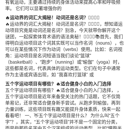
有氧运动，主要通过持续的身体活动来提高心率和呼吸频
率。 它们可以显著增强你的
🔥运动界的词汇大揭秘！动词还是名词？🏃‍♀️🏃‍♂️
🔥运动界的词汇大揭秘！动词还是名词？🏃‍♀️🏃‍♂️，想知道运
动项目究竟是动词还是名词？别急，今天就带你解开这个
谜团，一起探索体育术语的语法奥秘！🏃‍♀️🏃‍♂️📚首先，我们
得明白运动项目这个词其实既可以当作名词（nouns），也
可以在某些情况下作为动词（verbs）使用。比如：名词视
角：运动项目是名词短语当我们谈论“篮球”
（basketball）、“跑步”（running）或“瑜伽”（yoga）时，
这些都是名词，代表具体的运动类型。它们在句子中通常
作为主语或宾语出现，如 "我喜欢打篮球" 或
五个字运动项目有哪些？🔥适合健身小白的入门选择
五个字运动项目有哪些？🔥适合健身小白的入门选择， ，
五个字运动项目是近年来备受关注的热门话题，它不仅简
单易记，还非常适合健身新手尝试。从跑步到瑜伽，再到
力量训练，这些项目既有趣又能提升身体素质，快来一起
看看吧！ 一、👋五个字运动项目是什么？ 为什么叫“五个
字”？，其实，“五个字运动项目”并不是一个固定的分类，
而是指那些名字由五个汉字组成的运动类型，比如“慢跑半