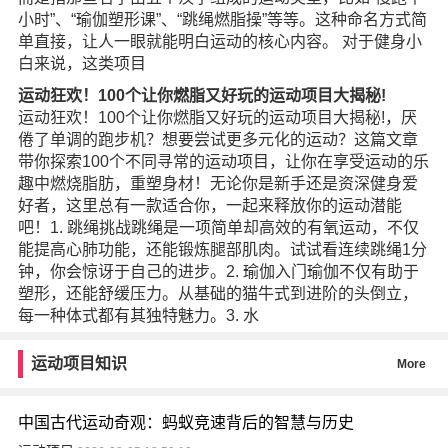
小时”、“瑜伽塑形课”、“跳绳燃脂操”等等。这种命名方式简
单直接，让人一眼就能明白运动的核心内容。 对于健身小
白来说，这类项目
运动狂欢！100个让你燃脂又好玩的运动项目大揭秘!
运动狂欢！100个让你燃脂又好玩的运动项目大揭秘!，厌
倦了单调的跑步机？想要尝试更多元化的运动？这篇文章
带你探索100个不同寻常的运动项目，让你在享受运动的乐
趣中燃烧脂肪，重塑身材！无论你是新手还是资深健身爱
好者，这里总有一款适合你，一起来释放你的运动潜能
吧！1. 跳绳挑战跳绳是一项简单却高效的有氧运动，不仅
能提高心肺功能，还能锻炼腿部肌肉。试试看连续跳绳1分
钟，你会惊讶于自己的进步。2. 瑜伽入门瑜伽不仅有助于
塑形，还能舒缓压力。从基础的猫牛式到进阶的头倒立，
每一种体式都有其独特魅力。3. 水
运动项目知识
More
中国古代运动奇观：蚂蚁竞速背后的智慧与历史