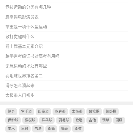
竞技运动的分类有哪几种
霹雳舞电影演员表
举重是一项什么型运动
散打觉醒叫什么
爵士舞基本元素介绍
跆拳道考级证书对高考有用吗
无氧运动的坏处有哪些
羽毛球世界排名第二
滑冰怎么滑起来
太极拳入门初步
健身
空手道
跆拳道
咏春拳
太极拳
普拉提
俯卧撑
保龄球
橄榄球
乒乓球
羽毛球
歌唱
吉他
钢琴
国画
美术
早教
书法
街舞
舞蹈
柔道