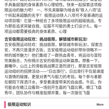
手具备超强的身体素质与心理韧性。快来一起探索这项极
限运动的魅力吧！ 一、👋先来聊聊为啥会有“铁人八项”这
个听起来超酷的名字？ 极限运动铁人八项可不是普通的运
动项目哦！它是一种结合了多项极限运动的超级挑战，专
为那些追求突破自我、征服不可能的勇士们设计💪。每一
项运动都需要极高的身体素质、心理
吉安极限运动狂欢：挑战极限，解锁城市新玩法!
吉安极限运动狂欢：挑战极限，解锁城市新玩法!，探索吉
安，不再只是漫步古街，吉安极限运动组织带你领略不一
样的城市魅力！他们集结了一群热血青年，将运动与冒险
完美融合，为你揭示吉安的极限运动新篇章。想象一下，
晨曦中，山丘上的滑板挑战赛正激烈进行，那是吉安极限
运动组织的招牌活动——“日出滑行”。日出滑行不仅是速度
与激情的碰撞，更是对勇气与毅力的考验。每个参与者都
在朝阳下挥洒汗水，享受着速度带来的自由感。午后，你
可能会在赣江边看到一场别开生面的飞盘比赛。赣江飞盘
秀中，团队协作与精准投掷并重，每一次接住飞盘
极限运动知识
More