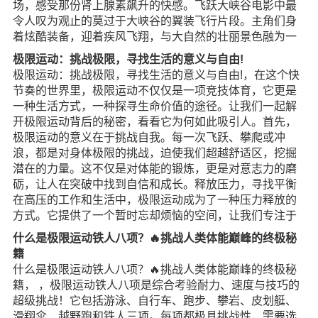
场，感受那份肾上腺素飙升的快感。飞跃大峡谷电影中最
令人叹为观止的莫过于大峡谷的翼装飞行片段。主角们身
着炫酷装备，迎着疾风飞翔，与大自然的壮丽景色融为一
极限运动：挑战极限，寻找生活的意义与自由!
极限运动：挑战极限，寻找生活的意义与自由!，在这个快
节奏的世界里，极限运动不仅仅是一项竞技体育，它更是
一种生活方式，一种探寻生命价值的途径。让我们一起解
开极限运动背后的秘密，看看它为何如此吸引人。首先，
极限运动的意义在于挑战自我。每一次飞跃、攀爬或冲
浪，都是对身体极限的挑战，迫使我们超越舒适区，挖掘
潜在的力量。这不仅是对体能的锻炼，更是对意志力的磨
砺，让人在突破中找到自信和成长。释放压力，寻找平衡
在高压的工作和生活中，极限运动成为了一种压力释放的
方式。它提供了一个暂时忘却烦恼的空间，让我们专注于
什么是极限运动铁人八项？🔥挑战人类体能巅峰的终极秘
籍
什么是极限运动铁人八项？🔥挑战人类体能巅峰的终极秘
籍， ，极限运动铁人八项是综合考验耐力、速度与技巧的
超级挑战！它包括游泳、自行车、跑步、攀岩、皮划艇、
滑翔伞、越野跑和铁人三项。每项都极具挑战性，需要选