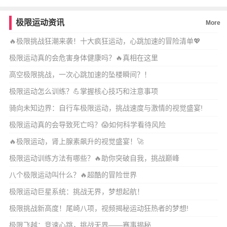
极限运动资讯
More
🔥极限挑战狂潮来袭！十大疯狂运动，心跳加速的冒险清单💖
极限运动真的会危害身体健康吗？🔥真相在这里
高空极限挑战，一次心跳加速的坠楼瞬间？！
极限运动怎么训练？💪掌握核心技巧和注意事项
骑向未知边界：自行车极限运动，挑战速度与激情的视觉盛宴!
极限运动真的会导致死亡吗？😱如何科学看待风险
🔥极限运动，肾上腺素飙升的视觉盛宴！🚀
极限运动训练方法有哪些？🔥助你突破自我，挑战巅峰
八个极限运动叫什么？🔥超酷的冒险世界
极限运动巨星系统：挑战无界，梦想起航！
极限挑战新高度！尾崎八项，视频揭秘运动狂热者的梦想!
极限飞越：竞速心跳，挑战无界——赛事揭秘