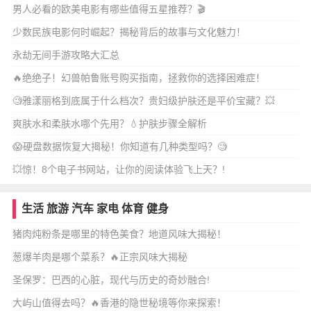
男人必看的欧美电影有哪些值得五星推荐？🎬
少数民族电影何时崛起？揭秘背后的故事与文化魅力！
永劫无间手游攻略大汇总
🔥绝绝子！幻兽帕鲁账号购买指南，拯救你的选择困难症！
🧐雅漾丽格到底属于什么档次？贵妇级护肤还是平价宝藏？💥
爽肤水和柔肤水哪个先用？💧护肤步骤全解析
😱硬盘数据恢复大揭秘！你知道有几种类型吗？🧐
💥惊！8个电子书网站，让你的阅读体验飞上天？!
生活
旅游
汽车
家电
体育
健身
猪肉炖粉条是哪里的特色美食？地道风味大揭秘！
葱爆羊肉是哪个菜系？🔥正宗风味大揭秘
圣保罗：巴西的心脏，现代与历史的奇妙融合!
大屿山值得去吗？🔥香港的隐世秘境等你来探索！