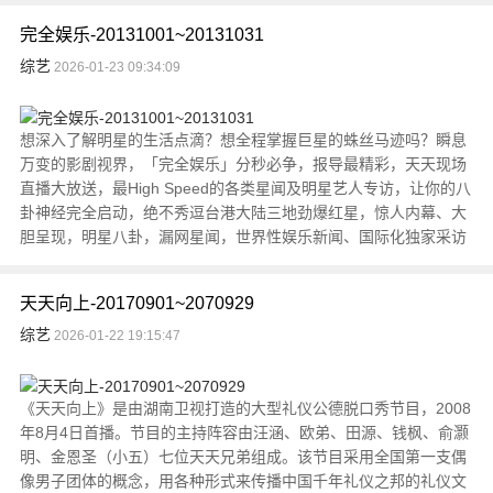
完全娱乐-20131001~20131031
综艺
2026-01-23 09:34:09
想深入了解明星的生活点滴？想全程掌握巨星的蛛丝马迹吗？瞬息
万变的影剧视界，「完全娱乐」分秒必争，报导最精彩，天天现场
直播大放送，最High Speed的各类星闻及明星艺人专访，让你的八
卦神经完全启动，绝不秀逗台港大陆三地劲爆红星，惊人内幕、大
胆呈现，明星八卦，漏网星闻，世界性娱乐新闻、国际化独家采访
天天向上-20170901~2070929
综艺
2026-01-22 19:15:47
《天天向上》是由湖南卫视打造的大型礼仪公德脱口秀节目，2008
年8月4日首播。节目的主持阵容由汪涵、欧弟、田源、钱枫、俞灏
明、金恩圣（小五）七位天天兄弟组成。该节目采用全国第一支偶
像男子团体的概念，用各种形式来传播中国千年礼仪之邦的礼仪文