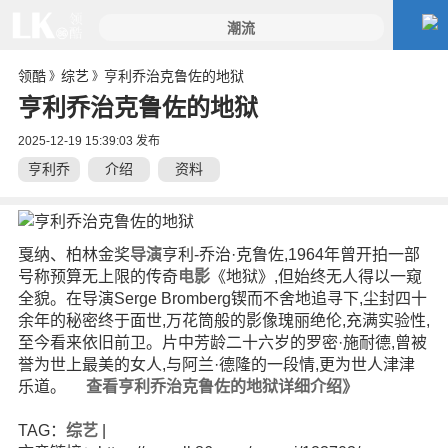
领酷
综艺
亨利乔治克鲁佐的地狱
》
》
亨利乔治克鲁佐的地狱
2025-12-19 15:39:03 发布
亨利乔
介绍
资料
治克鲁
佐的地
狱
戛纳、柏林金奖
导演
亨利-乔治·克鲁佐,1964年曾开拍一部
号称预算无上限的传奇
电影
《地狱》,但始终无人得以一窥
全貌。在导演Serge Bromberg锲而不舍地追寻下,尘封四十
余年的秘密终于面世,万花筒般的影像瑰丽绝伦,充满实验性,
至今看来依旧前卫。片中芳龄二十六岁的罗密·施耐德,曾被
誉为世上最美的女人,与阿兰·德隆的一段情,更为世人津津
乐道。
查看亨利乔治克鲁佐的地狱详细介绍》
TAG：
综艺
|