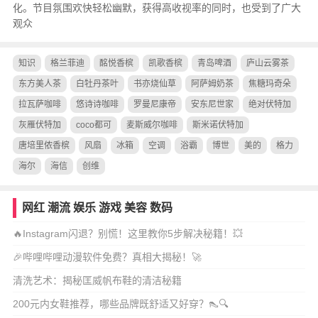
化。节目氛围欢快轻松幽默，获得高收视率的同时，也受到了广大
观众
知识
格兰菲迪
酩悦香槟
凯歌香槟
青岛啤酒
庐山云雾茶
东方美人茶
白牡丹茶叶
书亦烧仙草
阿萨姆奶茶
焦糖玛奇朵
拉瓦萨咖啡
悠诗诗咖啡
罗曼尼康帝
安东尼世家
绝对伏特加
灰雁伏特加
coco都可
麦斯威尔咖啡
斯米诺伏特加
唐培里侬香槟
风扇
冰箱
空调
浴霸
博世
美的
格力
海尔
海信
创维
网红
潮流
娱乐
游戏
美容
数码
🔥Instagram闪退？别慌！这里教你5步解决秘籍！💥
🎉哔哩哔哩动漫软件免费？真相大揭秘！🚀
清洗艺术：揭秘匡威帆布鞋的清洁秘籍
200元内女鞋推荐，哪些品牌既舒适又好穿？👠🔍