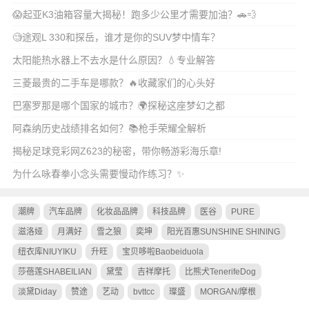
😱起亚K3油箱容量大揭秘！跑多少公里才需要加油？🚗💨
🧐途观L 330和探岳，谁才是你的SUV梦中情车？
太阳能热水器上不去水是什么原因？💧专业解答
三菱最贵的二手车是哪款？🔥收藏家们的心头好
巴塞罗那是哪个国家的城市？🌍探秘这座梦幻之都
阿森纳历史战绩排名如何？📚枪手荣耀全解析
揭秘足球竞彩网Z623的秘密，带你畅游彩海乐章!
为什么咏春拳小念头需要慢动作练习？✨
潮牌
汽车品牌
化妆品品牌
科技品牌
医谷
PURE
滋洛娅
月满好
雪之狼
奕坤
阳光百惠SUNSHINE SHINING
纽衣库NIUYIKU
升旺
宝贝哆啦Baobeiduola
莎蓓莲SHABEILIAN
黛莹
吉祥摩托
比熊犬TenerifeDog
淡黛Diday
赞途
艺动
bvttcc
璨盛
MORGAN/摩根