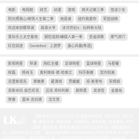
电影
电视剧
综艺
动漫
游戏
择天记第三季
怪谈少女
阳光照我心/顿悟人生第二季
他是谁
纽约我爱你
军团战棋
欢迎来到樱草湖
摇滚大亨
冰河世纪4：玩转新大陆
星际乐土太空基地
疑犯追踪/嫌疑人第一季
圣诞颂歌
瘴气洞穴
红在囧途
Gentefied：上游梦
溏心风暴[粤语]
影视明星
导演
网红主播
足球明星
篮球明星
马星耀
权磊
杨肖玉
奥利维娅·德·哈维兰
玛莎泰娜
宫内知美
克里斯塔克
萧徽勇
翟潇闻
贾媛媛
琼·斯奎布
宋倩丽
亚斯米拉·兹巴尼克
迈克·奇科利斯
颜熙柔
吴贤哲
金基佑
贺睿
雷米·吉拉德
沈文常
领酷潮流生活知识资讯平台,涵盖
时尚穿搭
,
娱乐资讯
,
网红主
播
,
影视大全
,
明星动态
,
手机数码
,
游戏玩家
,
体育新闻
,
汽车
品牌
,
美容化妆
等各类潮流生活知识信息平台，掌握潮流动
态，开启时尚生活之旅。 本站内容和图片均来自互联网,仅供读者参考,并不能作为
任何专业依据，请勿转载与分享，如有内容和图片有误请及时联系本站处理。
点