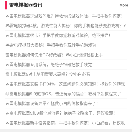
雷电模拟器资讯
More
🔥雷电模拟器玩游戏闪退？拯救你的游戏体验，手把手教你搞定！
🎮雷电模拟器4核，游戏性能大揭秘！你的手机也能秒变游戏机？⚡
🔥雷电模拟器很卡？手把手教你拯救游戏体验，绝不摆烂！
🎮雷电模拟器大揭秘！手把手教你玩转手机游戏🚀
雷电模拟器如何使用GG修改器？🎮小白也能轻松上手
🔥雷电模拟器专用系统，绝绝子神器拯救手残党！
雷电模拟器5对电脑配置要求高吗？💡小白必看
🔥雷电模拟器安装卡在94%，这些问题你必须知道！拯救你的游戏
体验
📖雷电模拟器9.0支持iOS，普通玩家的福音！教科书般教程来了
🔥雷电模拟器设备异常？拯救小白的终极指南来了！
🔥雷电模拟器5和9哪个最流畅？绝绝子攻略来了，建议收藏！
🔥雷电模拟器新手设置指南，手把手教你搞定！小白必看，建议收