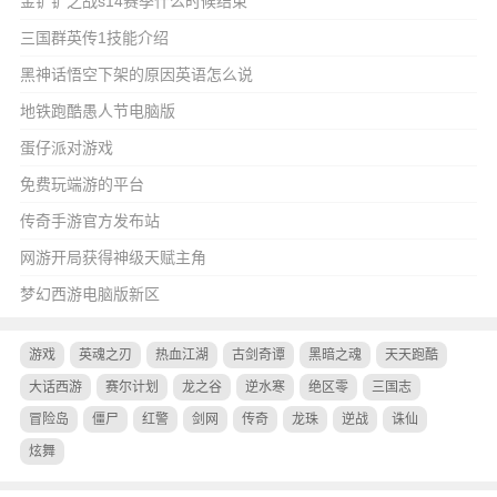
金铲铲之战s14赛季什么时候结束
三国群英传1技能介绍
黑神话悟空下架的原因英语怎么说
地铁跑酷愚人节电脑版
蛋仔派对游戏
免费玩端游的平台
传奇手游官方发布站
网游开局获得神级天赋主角
梦幻西游电脑版新区
游戏
英魂之刃
热血江湖
古剑奇谭
黑暗之魂
天天跑酷
大话西游
赛尔计划
龙之谷
逆水寒
绝区零
三国志
冒险岛
僵尸
红警
剑网
传奇
龙珠
逆战
诛仙
炫舞