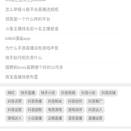
怎么举报斗鱼平台直播违规呢
领英是一个什么样的平台
斗鱼主播排名前十名主播是谁
bilibili漫画app
为什么手游直播没有游戏声音
快手赵丹阳负责什么
猎聘和boss直聘哪个好的公司多
珠宝直播场景布置
网红
快手直播
快手小店
抖音商城
抖音小店
抖音店铺
抖音点赞
抖音热播
抖音粉丝
抖音创作
抖音推广
抖音运营
抖音团购
电竞游戏
游戏测评
抖音达人
游戏达人
小白直播
企鹅直播
语音直播
直播运营