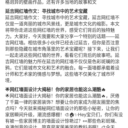
格迥异的壁画作品，还有许多当地的故事和文
延吉网红墙作文：寻找城市中的艺术宝藏
延吉网红墙作文：寻找城市中的艺术宝藏，延吉网红墙不
仅是一道亮丽的城市风景线，更是城市文化的缩影。本文
将带你走进这些网红墙的世界，感受它们背后的独特魅
力。大家好，今天我要和大家分享一个特别的话题——延
吉网红墙。相信很多小伙伴已经去过延吉，但你是否注意
到那些隐藏在城市角落里的艺术宝藏呢？接下来，让我们
一起走进这些网红墙的世界，看看它们背后的故事吧。延
吉网红墙的魅力所在延吉的网红墙不仅仅是色彩斑斓的涂
鸦，它们是城市文化和艺术的融合。每一面墙都承载着设
计师和艺术家的情感与梦想。这些墙不仅美化了城市环
境，
🌟网红墙面设计大揭秘！你的家居也能这么潮酷🔥
🌟网红墙面设计大揭秘！你的家居也能这么潮酷🔥，厌倦
了千篇一律的家居装饰？想要让你的家成为朋友圈里的焦
点吗？今天就来揭秘网红墙面设计的那些小秘密，让你的
家居瞬间升级，潮流感爆棚！🎨🏠✨Hey宝贝们，你们有没
有被一些家居博主的墙面设计惊艳过？👀那些色彩斑斓、
充满创意的设计，简直是家居美学的教科书啊！🎨今天，