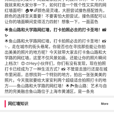
我就来和大家分享一下，如何打造一个既个性又实用的网
红墙面吧！🏠💖🌈颜色是灵魂，大胆尝试撞色搭配首先，
颜色的选择至关重要！不要害怕大胆尝试，撞色搭配可以
让你的墙面瞬间变得活力四射！想象一下，一面蓝色
🌟鱼山路和大学路网红墙，打卡拍照必去的打卡圣地！📸
✨
🌟鱼山路和大学路网红墙，打卡拍照必去的打卡圣地！📸
✨，走在城市的街头巷尾，你是否也在寻找那些能让你拍
出美美的照片的地方呢？今天就带大家去打卡鱼山路和大
学路的网红墙，这里不仅风景如画，还能让你的照片瞬间
上档次！😍🎨Hey小伙伴们，你们有没有发现，现在拍照
打卡已经成为了一种生活方式？📸 不管是去旅行还是在城
市里闲逛，总想找到一个特别的地方，拍出一张张美美的
照片。今天我就要给大家安利两个超级适合拍照打卡的地
方——鱼山路和大学路的网红墙！🌟🏞️鱼山路：艺术与自
然的完美融合鱼山路位于上海市黄浦区，是一条充
网红墙知识
More