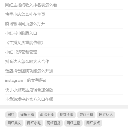
网红主播的收入排名表怎么看
快手小店怎么挂在主页
腾讯微博网页怎么打开
小红书电脑版入口
《主播女孩重度依赖》
小红书运营和管理
抖音达人怎么跟大人合作
饭店抖音团购功能怎么开通
instagram上的女菩萨id
快手小游戏猛鬼宿舍加强版
斗鱼游戏中心官方入口在哪
网红
娱乐主播
虚拟主播
视频主播
游戏主播
网红达人
网红美女
网红小吃
网红直播
网红主播
网红景点