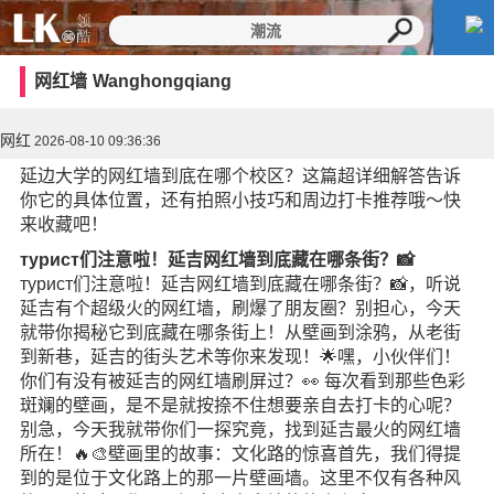
网红墙
Wanghongqiang
网红
2026-08-10 09:36:36
延边大学的网红墙到底在哪个校区？这篇超详细解答告诉
你它的具体位置，还有拍照小技巧和周边打卡推荐哦～快
来收藏吧！
турист们注意啦！延吉网红墙到底藏在哪条街？📸
турист们注意啦！延吉网红墙到底藏在哪条街？📸，听说
延吉有个超级火的网红墙，刷爆了朋友圈？别担心，今天
就带你揭秘它到底藏在哪条街上！从壁画到涂鸦，从老街
到新巷，延吉的街头艺术等你来发现！🌟嘿，小伙伴们！
你们有没有被延吉的网红墙刷屏过？👀 每次看到那些色彩
斑斓的壁画，是不是就按捺不住想要亲自去打卡的心呢？
别急，今天我就带你们一探究竟，找到延吉最火的网红墙
所在！🔥🎨壁画里的故事：文化路的惊喜首先，我们得提
到的是位于文化路上的那一片壁画墙。这里不仅有各种风