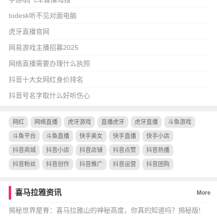
todesk听不见对面电脑
虎牙直播官网
网易游戏主播招募2025
网络直播需要办理什么执照
抖音十大女网红身价排名
抖音号名字取什么好听伤心
网红
网络直播
虎牙游戏
直播虎牙
虎牙直播
斗鱼游戏
斗鱼平台
斗鱼直播
快手美女
快手直播
快手小店
抖音商城
抖音小店
抖音店铺
抖音点赞
抖音热播
抖音粉丝
抖音创作
抖音推广
抖音运营
抖音团购
喜马拉雅资讯
More
揭秘世界屋脊：喜马拉雅山的神秘高度，你真的知道吗？揭秘版!