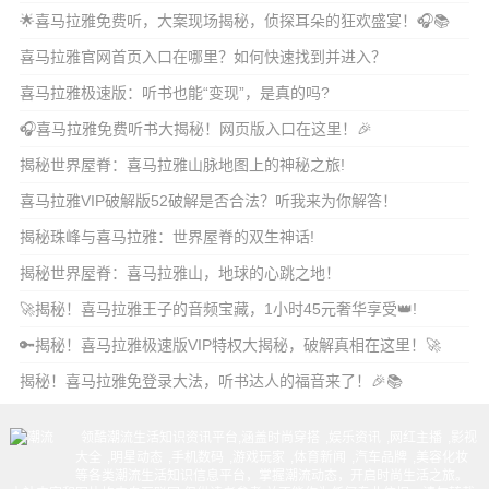
🌟喜马拉雅免费听，大案现场揭秘，侦探耳朵的狂欢盛宴！🎧📚
喜马拉雅官网首页入口在哪里？如何快速找到并进入？
喜马拉雅极速版：听书也能“变现”，是真的吗?
🎧喜马拉雅免费听书大揭秘！网页版入口在这里！🎉
揭秘世界屋脊：喜马拉雅山脉地图上的神秘之旅!
喜马拉雅VIP破解版52破解是否合法？听我来为你解答！
揭秘珠峰与喜马拉雅：世界屋脊的双生神话!
揭秘世界屋脊：喜马拉雅山，地球的心跳之地！
🚀揭秘！喜马拉雅王子的音频宝藏，1小时45元奢华享受👑!
🔑揭秘！喜马拉雅极速版VIP特权大揭秘，破解真相在这里！🚀
揭秘！喜马拉雅免登录大法，听书达人的福音来了！🎉📚
领酷潮流生活知识资讯平台,涵盖
时尚穿搭
,
娱乐资讯
,
网红主播
,
影视
大全
,
明星动态
,
手机数码
,
游戏玩家
,
体育新闻
,
汽车品牌
,
美容化妆
等各类潮流生活知识信息平台，掌握潮流动态，开启时尚生活之旅。