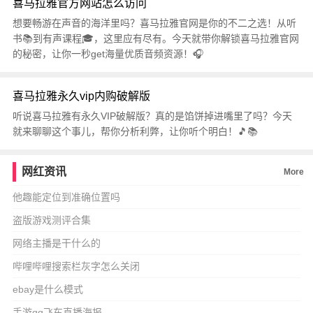
喜马拉雅官方网站怎么访问
想要畅游在声音的海洋里吗？喜马拉雅官网是你的不二之选！从听
书📚到有声课程🎓，这里应有尽有。今天就带你解锁喜马拉雅官网
的秘密，让你一秒get海量优质音频资源！🎧
喜马拉雅永久vip内购破解版
听说喜马拉雅有永久VIP破解版？真的是馅饼掉进嘴里了吗？今天
就来聊聊这个事儿，帮你分析利弊，让你听个明白！🎵📚
网红资讯
More
他趣能定位到准确位置吗
盗版游戏测评合集
网络主播是干什么的
哔哩哔哩搜索栏灰字怎么关闭
ebay是什么模式
手游qq飞车直播海报