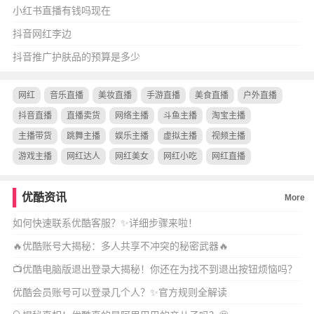
小红书直播有钱吗现在
抖音网红李边
抖音推广护肤品的预算是多少
网红
音乐直播
美妆直播
手游直播
美食直播
户外直播
抖音直播
直播卖货
网络主播
斗鱼主播
淘宝主播
主播带货
跳舞主播
娱乐主播
虚拟主播
视频主播
游戏主播
网红达人
网红美女
网红小吃
网红直播
优酷资讯
More
如何快速联系优酷客服？✨详细步骤来啦！
🔥优酷账号大揭秘：多人共享不冲突的秘密武器🔥
📺优酷电脑版退出登录大揭秘！你还在为找不到退出按钮烦恼吗？
优酷会员账号可以登录几个人？✨官方规则全解读