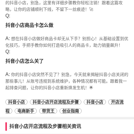
的抖音小店，别急，这里有详细步骤教你轻松注销！跟着这篇攻
略，让你的店铺顺利下线，不留下一丝痕迹！🚀
Q:
抖音小店商品卡怎么做
A:
想在抖音小店做好商品卡却无从下手？别担心！从基础设置到优
化技巧，手把手教你如何打造吸引人的商品卡，助力销量飙升！
Q:
抖音小店怎么关了
A:
你的抖音小店突然不见了？别急，今天就来揭秘抖音小店关闭的
那些事儿！从账号违规到系统维护，各种情况都有可能。跟着我一
起排查问题，让你的抖音小店重新焕发生机！🌟
抖音小店
抖音小店开店流程及步骤
抖音小店
开店流
程
电商新手
带货王
创业指南
抖音小店开店流程及步骤相关资讯