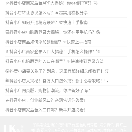
🎉抖音小店商家后台APP大揭秘！你get到了吗？🚀
抖音小店转让协议怎么写？🔥超实用模板分享
抖音小店如何开通精选联盟？💯快速上手指南
💻抖音小店电脑版登录大揭秘！你还在用手机吗？😱
抖音小店商品如何添加到橱窗？✨快速上手指南
📱抖音小店商家登录入口大揭秘！手机怎么操作？🚀
抖音小店电脑版登陆入口在哪里？✨快速找到登录方法
😱抖音小店要关张了？别急，这里有超详细关闭教程！🛒
🛍️抖音小店大揭秘！官方入口怎么找？新手必看攻略！🔍
抖音小店网页版，购物新潮流，你准备好了吗？
🔥抖音小店，创业新风口？亲测告诉你答案!
抖音小店商家后台入口在哪？新手开店必看！
领酷潮流生活知识资讯平台,涵盖
时尚穿搭
,
娱乐资讯
,
网红主
播
,
影视大全
,
明星动态
,
手机数码
,
游戏玩家
,
体育新闻
,
汽车