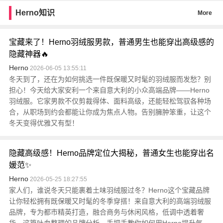
Herno知识
More
宝藏来了！Herno羽绒服男款，普通男生也能穿出高级感的
隐藏神器🔥
Herno
2026-06-05 13:55:11
冬天到了，还在为如何挑选一件既保暖又时髦的羽绒服而发愁？别
担心！今天给大家安利一个来自意大利的小众高端品牌——Herno
羽绒服。它家男款不仅剪裁得体、面料高级，还能轻松驾驭各种场
合，从职场到约会都能让你成为焦点人物。告别臃肿笨重，让这个
冬天变得优雅又有型！
隐藏高级感！Herno品牌定位大揭秘，普通女生也能穿出名
媛范✨
Herno
2026-05-25 18:27:55
家人们，谁说冬天只能裹着土味羽绒服过冬？Herno这个宝藏品牌
让你轻松拥有既保暖又时髦的冬季穿搭！来自意大利的高端羽绒服
品牌，专为都市精英打造，融合商务与休闲风格，低调中透着奢