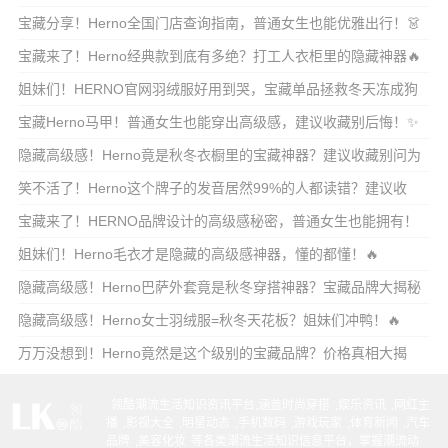
的秘密都在这儿
宝藏分享！Herno全国门店查询指南，普通女生也能优雅出行！👗
宝藏来了！Herno经典款到底有多绝？打工人衣柜里的隐藏神器🔥
姐妹们！HERNO官网羽绒服好用到哭，宝藏单品拯救冬天冻成狗
的你！🔥
宝藏Herno马甲！普通女生也能穿出高级感，建议收藏别后悔！✨
隐藏高级感！Herno竟是秋冬衣橱里的宝藏神器？建议收藏别问为
什么！🔥
笑不活了！Herno这个牌子的发音居然99%的人都读错？建议收
藏，家人们快来
宝藏来了！HERNO品牌设计的高级感秘密，普通女生也能拥有！
🔥
姐妹们！Herno毛衣才是隐藏的高级感神器，懂的都懂！🔥
隐藏高级感！Herno巴萨外套竟是秋冬穿搭神器？宝藏品牌大揭秘
🔥
隐藏高级感！Herno女士羽绒服=秋冬天花板？姐妹们冲鸭！🔥
万万没想到！Herno竟然是这个级别的宝藏品牌？价格真相大揭
秘！💸
领酷潮流生活知识资讯平台,涵盖
时尚穿搭
,
娱乐资讯
,
网红主
播
,
影视大全
,
明星动态
,
手机数码
,
游戏玩家
,
体育新闻
,
汽车
品牌
,
美容化妆
等各类潮流生活知识信息平台，掌握潮流动