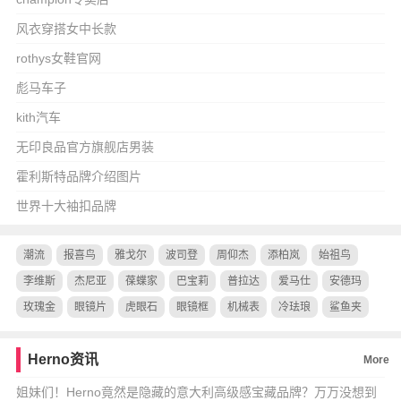
风衣穿搭女中长款
rothys女鞋官网
彪马车子
kith汽车
无印良品官方旗舰店男装
霍利斯特品牌介绍图片
世界十大袖扣品牌
潮流
报喜鸟
雅戈尔
波司登
周仰杰
添柏岚
始祖鸟
李维斯
杰尼亚
葆蝶家
巴宝莉
普拉达
爱马仕
安德玛
玫瑰金
眼镜片
虎眼石
眼镜框
机械表
冷珐琅
鲨鱼夹
Herno资讯
More
姐妹们！Herno竟然是隐藏的意大利高级感宝藏品牌？万万没想到