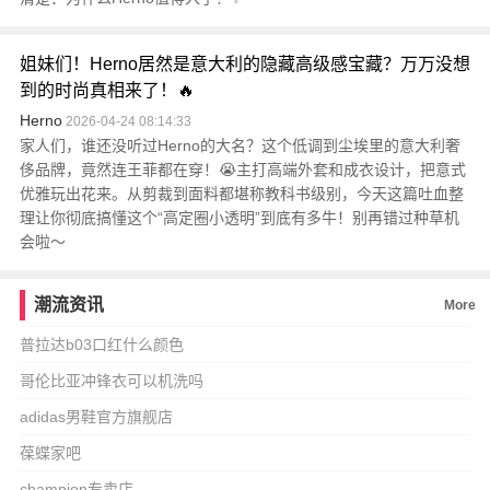
姐妹们！Herno居然是意大利的隐藏高级感宝藏？万万没想
到的时尚真相来了！🔥
Herno
2026-04-24 08:14:33
家人们，谁还没听过Herno的大名？这个低调到尘埃里的意大利奢
侈品牌，竟然连王菲都在穿！😭主打高端外套和成衣设计，把意式
优雅玩出花来。从剪裁到面料都堪称教科书级别，今天这篇吐血整
理让你彻底搞懂这个“高定圈小透明”到底有多牛！别再错过种草机
会啦～
潮流资讯
More
普拉达b03口红什么颜色
哥伦比亚冲锋衣可以机洗吗
adidas男鞋官方旗舰店
葆蝶家吧
champion专卖店