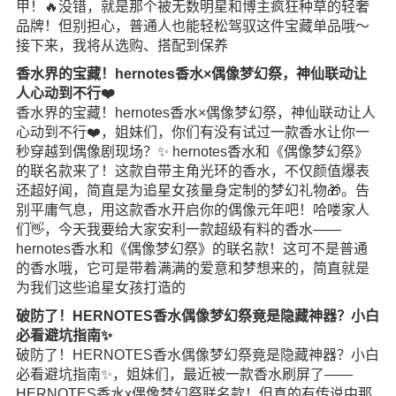
甲！🔥没错，就是那个被无数明星和博主疯狂种草的轻奢
品牌！但别担心，普通人也能轻松驾驭这件宝藏单品哦～
接下来，我将从选购、搭配到保养
香水界的宝藏！hernotes香水×偶像梦幻祭，神仙联动让
人心动到不行❤️
香水界的宝藏！hernotes香水×偶像梦幻祭，神仙联动让人
心动到不行❤️，姐妹们，你们有没有试过一款香水让你一
秒穿越到偶像剧现场？✨ hernotes香水和《偶像梦幻祭》
的联名款来了！这款自带主角光环的香水，不仅颜值爆表
还超好闻，简直是为追星女孩量身定制的梦幻礼物🎁。告
别平庸气息，用这款香水开启你的偶像元年吧！哈喽家人
们👋，今天我要给大家安利一款超级有料的香水——
hernotes香水和《偶像梦幻祭》的联名款！这可不是普通
的香水哦，它可是带着满满的爱意和梦想来的，简直就是
为我们这些追星女孩打造的
破防了！HERNOTES香水偶像梦幻祭竟是隐藏神器？小白
必看避坑指南✨
破防了！HERNOTES香水偶像梦幻祭竟是隐藏神器？小白
必看避坑指南✨，姐妹们，最近被一款香水刷屏了——
HERNOTES香水x偶像梦幻祭联名款！但真的有传说中那