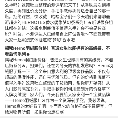
么神吗？这篇吐血整理的测评笔记来了！从香味层次到持
久度，再到性价比分析，手把手教你挑到适合自己的那一
瓶。拒绝踩雷，快收藏！哈喽宝子们～今天咱们来聊聊最
近超火的HERNOTES香水偶像梦幻祭系列！🔥听说很多姐
妹都在纠结：这香水到底值不值得入手？会不会是智商
税？别急，本测评达人已经亲自上阵试香啦～下面就带着
大家一起沉浸式体验这款“梦幻”香水吧
揭秘Herno羽绒服价格！普通女生也能拥有的高级感，不
看后悔系列🔥
揭秘Herno羽绒服价格！普通女生也能拥有的高级感，不看
后悔系列🔥，姐妹们，还在为冬天的衣柜发愁吗？Herno羽
绒服了解一下！这个来自意大利的顶级奢侈品牌，不仅有
超高的保暖性能，还自带优雅气质。但它的价格到底值不
值得入手？这篇吐血整理的干货指南，帮你解开疑惑！从
入门款到高定系列，手把手教你如何用最划算的价格拿下
大牌羽绒服！家人们，今天我要给大家安利一个宝藏品牌
——Herno羽绒服！👗作为一个资深剁手党，我必须说，
Herno真的太好看了吧！✨而且它的价格虽然不算便宜，但
绝对物有所值！如果你也想在寒