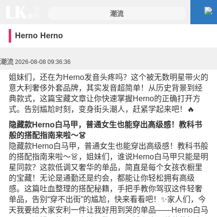
Herno
Herno
潮流
2026-08-08 09:36:36
姐妹们，还在为Herno发音头疼吗？这个被无数明星带火的
意大利奢侈外套品牌，其实发音超简单！从历史背景到经
典款式，这篇宝藏文章让你快速掌握Herno的正确打开方
式。告别尴尬时刻，变身街头潮人，赶紧学起来吧！🔥
隐藏款Herno白马甲，普通女生也能穿出高级感！教科书
般的搭配指南来啦～👗
隐藏款Herno白马甲，普通女生也能穿出高级感！教科书般
的搭配指南来啦～👗，姐妹们，谁说Herno白马甲只能是明
星同款？这款低调又奢华的单品，简直是每个女孩衣橱里
的宝藏！无论是通勤还是约会，都能让你轻松拥有高级
感。这篇吐血整理的搭配秘籍，手把手教你驾驭这件轻奢
单品，告别“穿不出街”的尴尬，快来看看吧！✨家人们，今
天我要给大家安利一件让我好用到哭的单品——Herno白马