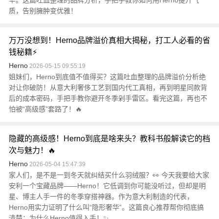
华。这篇吐血整理的品牌分析，手把手教你如何用Herno提升气
质，告别臃肿变优雅！
万万没想到！Herno品牌溢价真相大揭秘，打工人必看的省
钱秘籍⚡
Herno
2026-05-15 09:55:19
姐妹们，Herno到底值不值得买？这篇吐血整理的品牌溢价分析绝
对让你破防！从意大利奢侈工艺到国内代工真相，再到明星同款背
后的成本密码，手把手教你避开冬季剁手雷区。看完这篇，再也不
怕被“高级感”套路了！🔥
隐藏的高级感！Herno到底是啥来头？教科书般解读它的档
次与魅力！🔥
Herno
2026-05-04 15:47:39
家人们，是不是一到冬天就纠结买什么羽绒服？👀 今天我要给大家
安利一个宝藏品牌——Herno！它低调到你可能没听过，但却是明
星、博主人手一件的冬季穿搭神器。作为意大利制造的代表，
Herno用实力证明了什么叫“隐形奢华”。这篇良心推荐帮你彻底搞
清楚：为什么Herno值得入手！✨