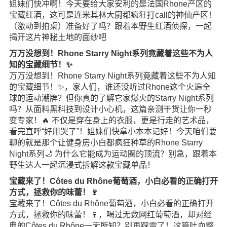
姐妹们快冲啊！今天要给大家安利的是法国Rhone产区的
宝藏红酒，这可是连米其林大厨都疯狂打call的神仙产区！
（激动到拍桌）准备好了吗？跟着本野生红酒侦探，一起
揭开这片神秘土地的面纱吧
万万没想到！Rhone Starry Night系列竟藏着这些不为人
知的宝藏细节！✨
万万没想到！Rhone Starry Night系列竟藏着这些不为人知
的宝藏细节！✨，家人们，谁还没听过Rhone这个火遍全
球的运动潮牌？但你真的了解它家爆火的Starry Night系列
吗？从面料黑科技到设计小心机，这篇亲测干货让你一秒
变专家！🔥 不仅是穿在身上的衣服，更是行走的艺术品，
看完直呼“好用哭了”！姐妹们快拿小本本记好！今天咱们要
聊的就是那个让健身房小白都疯狂种草的Rhone Starry
Night系列🌙 为什么它能成为运动圈的顶流？别急，跟着本
野生达人一起沉浸式拆解这款宝藏单品！
宝藏来了！Côtes du Rhône葡萄酒，小白必看的正确打开
方式，拯救你的味蕾！🍷
宝藏来了！Côtes du Rhône葡萄酒，小白必看的正确打开
方式，拯救你的味蕾！🍷，喝过无数网红葡萄酒，却对经
典的Côtes du Rhône一无所知？别再踩雷了！这篇吐血整