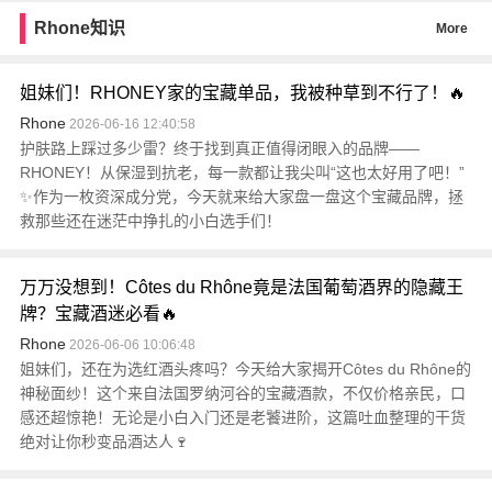
Rhone知识
More
姐妹们！RHONEY家的宝藏单品，我被种草到不行了！🔥
Rhone
2026-06-16 12:40:58
护肤路上踩过多少雷？终于找到真正值得闭眼入的品牌——
RHONEY！从保湿到抗老，每一款都让我尖叫“这也太好用了吧！”
✨作为一枚资深成分党，今天就来给大家盘一盘这个宝藏品牌，拯
救那些还在迷茫中挣扎的小白选手们！
万万没想到！Côtes du Rhône竟是法国葡萄酒界的隐藏王
牌？宝藏酒迷必看🔥
Rhone
2026-06-06 10:06:48
姐妹们，还在为选红酒头疼吗？今天给大家揭开Côtes du Rhône的
神秘面纱！这个来自法国罗纳河谷的宝藏酒款，不仅价格亲民，口
感还超惊艳！无论是小白入门还是老饕进阶，这篇吐血整理的干货
绝对让你秒变品酒达人🍷