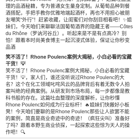
理的品酒秘籍，专为普通女生量身定制。从葡萄品种到餐
酒搭配，手把手教你优雅地端起酒杯，再也不用担心被朋
友嘲笑“外行”！赶紧收藏，让闺蜜们对你刮目相看吧！✨姐
妹们，今天咱们来聊聊法国葡萄酒界的隐藏王者——Côtes
du Rhône（罗讷河谷丘）。听起来是不是有点高冷？别
怕！跟着本时尚美食博主一起沉浸式体验，保证让你秒变
品酒
笑不活了！Rhone Poulenc案例大揭秘，小白必看的宝藏
干货！💡
笑不活了！Rhone Poulenc案例大揭秘，小白必看的宝藏
干货！💡，家人们，谁还没听说过Rhone Poulenc的大
名？这个在化工领域叱咤风云的品牌背后有着无数令人拍
案叫绝的经典案例。从研发到市场布局，每一步都像是教
科书般的存在。这篇吐血整理的深度解析，让你秒懂
Rhone Poulenc如何成为行业标杆！🔥姐妹们快搬好小板
凳！今天咱们要聊的是Rhone Poulenc那些让人欲罢不能
的案例，简直是商业奇迹中的奇迹！（疯狂尖叫）准备好
了吗？跟着本野生商业侦探，一起探索这些惊为天人的操
作吧！🔍