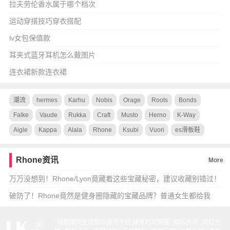
拉夫劳伦香水属于哪个档次
运动穿搭技巧穿衣搭配
lv女包保值款
耳夹式蓝牙耳机怎么戴图片
连衣裙新款连衣裙
潮流
hermes
Karhu
Nobis
Orage
Roots
Bonds
Falke
Vaude
Rukka
Craft
Musto
Herno
K-Way
Aigle
Kappa
Alala
Rhone
Ksubi
Vuori
es滑板鞋
Rhone资讯
More
万万没想到！Rhone/Lyon竟藏着这些宝藏秘密，建议收藏别错过！
✨
破防了！Rhone竟然是健身圈隐藏的宝藏品牌？普通女生都给我
冲！💪
领酷潮流生活知识资讯平台,涵盖
时尚穿搭
,
娱乐资讯
,
网红主