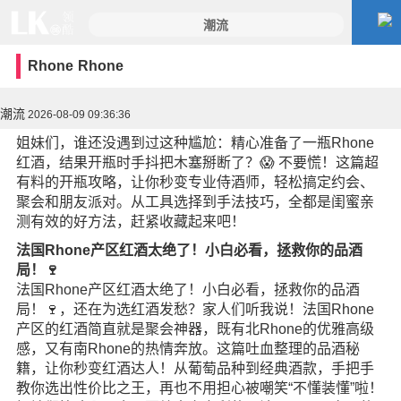
Rhone
Rhone
潮流
2026-08-09 09:36:36
姐妹们，谁还没遇到过这种尴尬：精心准备了一瓶Rhone
红酒，结果开瓶时手抖把木塞掰断了？😱 不要慌！这篇超
有料的开瓶攻略，让你秒变专业侍酒师，轻松搞定约会、
聚会和朋友派对。从工具选择到手法技巧，全都是闺蜜亲
测有效的好方法，赶紧收藏起来吧！
法国Rhone产区红酒太绝了！小白必看，拯救你的品酒
局！🍷
法国Rhone产区红酒太绝了！小白必看，拯救你的品酒
局！🍷，还在为选红酒发愁？家人们听我说！法国Rhone
产区的红酒简直就是聚会神器，既有北Rhone的优雅高级
感，又有南Rhone的热情奔放。这篇吐血整理的品酒秘
籍，让你秒变红酒达人！从葡萄品种到经典酒款，手把手
教你选出性价比之王，再也不用担心被嘲笑“不懂装懂”啦！