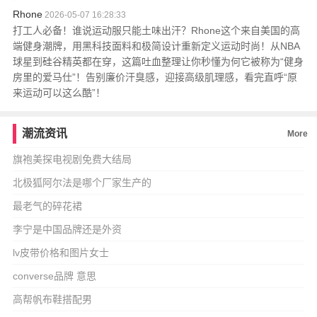
Rhone
2026-05-07 16:28:33
打工人必备！谁说运动服只能土味出汗？Rhone这个来自美国的高
端健身潮牌，用黑科技面料和极简设计重新定义运动时尚！从NBA
球星到硅谷精英都在穿，这篇吐血整理让你秒懂为何它被称为“健身
房里的爱马仕”！告别廉价汗臭感，迎接高级肌理感，看完直呼“原
来运动可以这么酷”！
潮流资讯
More
旗袍美探电视剧免费大结局
北极狐阿尔法是哪个厂家生产的
最老气的碎花裙
李宁是中国品牌还是外资
lv皮带价格和图片女士
converse品牌 意思
高帮帆布鞋搭配男