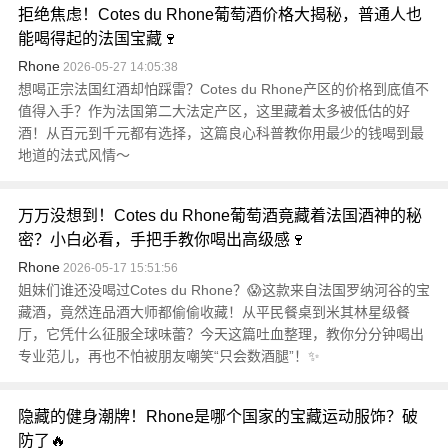
拒绝焦虑！Cotes du Rhone葡萄酒价格大揭秘，普通人也
能喝得起的法国宝藏🍷
Rhone
2026-05-27 14:05:38
想喝正宗法国红酒却怕踩雷？Cotes du Rhone产区的价格到底值不
值得入手？作为法国第二大法定产区，这里藏着太多被低估的好
酒！从百元到千元都有选择，这篇良心科普教你用最少的钱喝到最
地道的法式风情～
万万没想到！Cotes du Rhone葡萄酒竟藏着法国酒神的秘
密？小白必看，手把手教你喝出高级感🍷
Rhone
2026-05-17 15:51:56
姐妹们谁还没喝过Cotes du Rhone？😱这款来自法国罗纳河谷的宝
藏酒，竟然连品酒大师都偷偷收藏！从平民餐桌到米其林星级餐
厅，它凭什么征服全球味蕾？今天这篇吐血整理，教你分分钟喝出
专业范儿，再也不怕被朋友嘲笑“只会数酒腿”！✨
隐藏的健身潮牌！Rhone是哪个国家的宝藏运动服饰？破
防了🔥