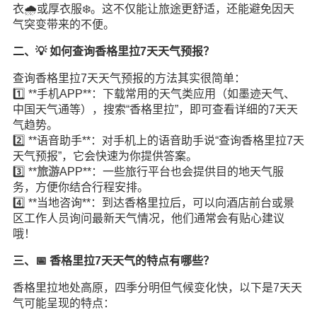
衣🌧️或厚衣服❄️。这不仅能让旅途更舒适，还能避免因天
气突变带来的不便。
二、💡 如何查询香格里拉7天天气预报？
查询香格里拉7天天气预报的方法其实很简单：
1️⃣ **手机APP**：下载常用的天气类应用（如墨迹天气、
中国天气通等），搜索“香格里拉”，即可查看详细的7天天
气趋势。
2️⃣ **语音助手**：对手机上的语音助手说“查询香格里拉7天
天气预报”，它会快速为你提供答案。
3️⃣ **
旅游
APP**：一些旅行平台也会提供目的地天气服
务，方便你结合行程安排。
4️⃣ **当地咨询**：到达香格里拉后，可以向酒店前台或景
区工作人员询问最新天气情况，他们通常会有贴心建议
哦！
三、📅 香格里拉7天天气的特点有哪些？
香格里拉地处高原，四季分明但气候变化快，以下是7天天
气可能呈现的特点：