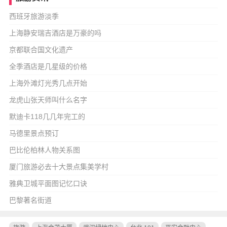
西班牙旅游淡季
上海静安瑞吉酒店是万豪的吗
京都联合国文化遗产
全季酒店是几星级的价格
上海外滩灯光秀几点开始
龙虎山张天师叫什么名字
默迪卡118几几年完工的
马德里景点预订
巴比伦柏林人物关系图
厦门旅游必去十大景点集美学村
雅典卫城平面图记忆口诀
巴黎著名街道