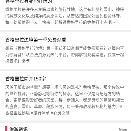
香格里拉有哪些好玩的
香格里拉是许多人梦寐以求的旅行胜地，这里有壮丽的雪山、神秘
的藏族文化以及纯净的高原湖泊。从普达措国家公园到松赞林寺，
每一处都值得一去！快来一起解锁香格里拉的绝美打卡点吧～
香格里拉边境第一季免费观看
想看《香格里拉边境》第一季却不知道哪里能免费观看？这篇内容
为你解答！从合法资源到热门平台，带你解锁观看渠道，快来一起
探索吧！🌍🎥
香格里拉简介150字
厌倦了都市的喧嚣？想要一场心灵的洗礼？香格里拉，那个传说中
的世外桃源，正静静地等待你的探索。这里不仅是诗与远方的结
合，更是摄影爱好者的天堂。每一步踏入，都是灵魂的觉醒和视觉
的盛宴。雪山、草原、藏族风情，每一处都散发着神秘的魅力。#
香格里拉秘境 #旅行清单 #心灵之旅
旅游资讯
More