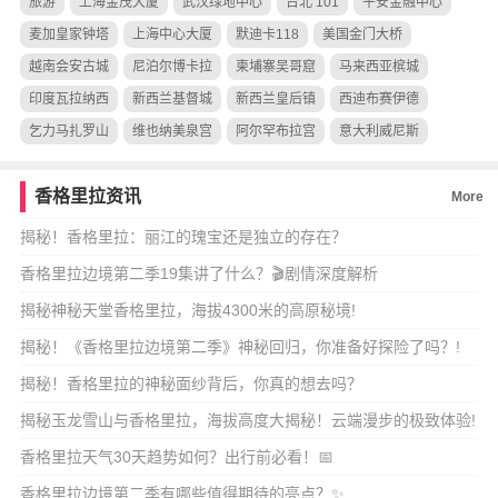
旅游
上海金茂大厦
武汉绿地中心
台北 101
平安金融中心
麦加皇家钟塔
上海中心大厦
默迪卡118
美国金门大桥
越南会安古城
尼泊尔博卡拉
柬埔寨吴哥窟
马来西亚槟城
印度瓦拉纳西
新西兰基督城
新西兰皇后镇
西迪布赛伊德
乞力马扎罗山
维也纳美泉宫
阿尔罕布拉宫
意大利威尼斯
香格里拉资讯
More
揭秘！香格里拉：丽江的瑰宝还是独立的存在？
香格里拉边境第二季19集讲了什么？🎬剧情深度解析
揭秘神秘天堂香格里拉，海拔4300米的高原秘境!
揭秘！《香格里拉边境第二季》神秘回归，你准备好探险了吗？!
揭秘！香格里拉的神秘面纱背后，你真的想去吗？
揭秘玉龙雪山与香格里拉，海拔高度大揭秘！云端漫步的极致体验!
香格里拉天气30天趋势如何？出行前必看！📅
香格里拉边境第二季有哪些值得期待的亮点？✨