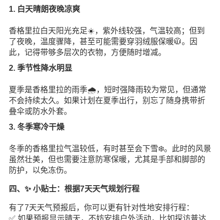
1. 白天晴朗夜晚凉爽
香格里拉白天阳光充足☀️，紫外线较强，气温较高；但到
了夜晚，温度骤降，甚至可能需要穿羽绒服保暖🧥。因
此，记得带够多层次的衣物，方便随时增减。
2. 季节性降水明显
夏季是香格里拉的雨季🌧️，短时强降雨较为常见，但通常
不会持续太久。如果计划在夏季出行，别忘了随身携带折
叠伞或防水外套。
3. 冬季寒冷干燥
冬季的香格里拉气温较低，有时甚至会下雪❄️。此时的风景
虽然壮美，但也需要注意防寒保暖，尤其是手部和脚部的
防护，以免冻伤。
四、✨ 小贴士：根据7天天气规划行程
有了7天天气预报后，你可以更有针对性地安排行程：
✅ 如果预报显示晴天，不妨安排户外活动，比如探访普达