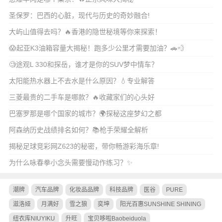
圣保罗：巴西的心脏，现代与历史的奇妙融合!
大屿山值得去吗？🔥香港的隐世秘境等你来探索！
😱起亚K3油箱容量大揭秘！跑多少公里才需要加油？🚗💨
🧐途观L 330和探岳，谁才是你的SUV梦中情车？
太阳能热水器上不去水是什么原因？💧专业解答
三菱最贵的二手车是哪款？🔥收藏家们的心头好
巴塞罗那是哪个国家的城市？🌍探秘这座梦幻之都
阿森纳历史战绩排名如何？📚枪手荣耀全解析
揭秘足球竞彩网Z623的秘密，带你畅游彩海乐章!
为什么咏春拳小念头需要慢动作练习？✨
潮牌
汽车品牌
化妆品品牌
科技品牌
医谷
PURE
滋洛娅
月满好
雪之狼
奕坤
阳光百惠SUNSHINE SHINING
纽衣库NIUYIKU
升旺
宝贝哆啦Baobeiduola