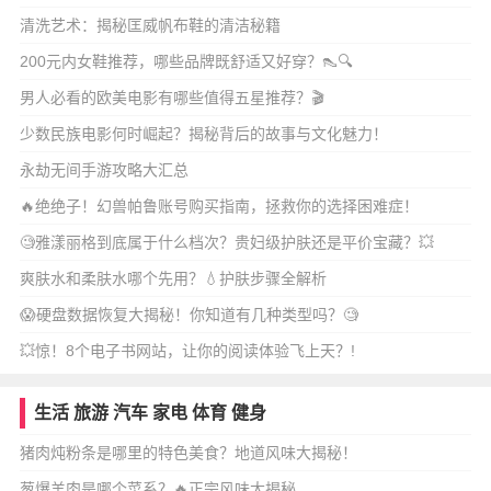
清洗艺术：揭秘匡威帆布鞋的清洁秘籍
200元内女鞋推荐，哪些品牌既舒适又好穿？👠🔍
男人必看的欧美电影有哪些值得五星推荐？🎬
少数民族电影何时崛起？揭秘背后的故事与文化魅力！
永劫无间手游攻略大汇总
🔥绝绝子！幻兽帕鲁账号购买指南，拯救你的选择困难症！
🧐雅漾丽格到底属于什么档次？贵妇级护肤还是平价宝藏？💥
爽肤水和柔肤水哪个先用？💧护肤步骤全解析
😱硬盘数据恢复大揭秘！你知道有几种类型吗？🧐
💥惊！8个电子书网站，让你的阅读体验飞上天？!
生活
旅游
汽车
家电
体育
健身
猪肉炖粉条是哪里的特色美食？地道风味大揭秘！
葱爆羊肉是哪个菜系？🔥正宗风味大揭秘