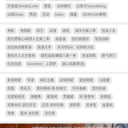
莎蓓莲SHABEILIAN
黛莹
吉祥摩托
比熊犬TenerifeDog
淡黛Diday
赞途
艺动
bvttcc
璨盛
MORGAN/摩根
电影
电视剧
综艺
动漫
游戏
择天记第三季
怪谈少女
阳光照我心/顿悟人生第二季
他是谁
纽约我爱你
军团战棋
欢迎来到樱草湖
摇滚大亨
冰河世纪4：玩转新大陆
星际乐土太空基地
疑犯追踪/嫌疑人第一季
圣诞颂歌
瘴气洞穴
红在囧途
Gentefied：上游梦
溏心风暴[粤语]
影视明星
导演
网红主播
足球明星
篮球明星
马星耀
权磊
杨肖玉
奥利维娅·德·哈维兰
玛莎泰娜
宫内知美
克里斯塔克
萧徽勇
翟潇闻
贾媛媛
琼·斯奎布
宋倩丽
亚斯米拉·兹巴尼克
迈克·奇科利斯
颜熙柔
吴贤哲
金基佑
贺睿
雷米·吉拉德
沈文常