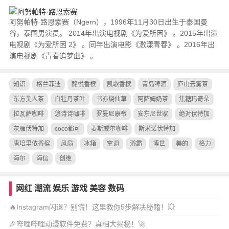
阿努帕特·路恩索赛（Ngern），1996年11月30日出生于泰国曼
谷，泰国男演员。 2014年出演电视剧《为爱所困》 。2015年出演
电视剧《为爱所困 2》 。同年出演电影《激漾青春》 。2016年出
演电视剧《青春追梦曲》 。
知识
格兰菲迪
酩悦香槟
凯歌香槟
青岛啤酒
庐山云雾茶
东方美人茶
白牡丹茶叶
书亦烧仙草
阿萨姆奶茶
焦糖玛奇朵
拉瓦萨咖啡
悠诗诗咖啡
罗曼尼康帝
安东尼世家
绝对伏特加
灰雁伏特加
coco都可
麦斯威尔咖啡
斯米诺伏特加
唐培里侬香槟
风扇
冰箱
空调
浴霸
博世
美的
格力
海尔
海信
创维
网红
潮流
娱乐
游戏
美容
数码
🔥Instagram闪退？别慌！这里教你5步解决秘籍！💥
🎉哔哩哔哩动漫软件免费？真相大揭秘！🚀