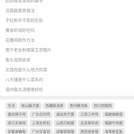
扣肉哪里发明的最早
豆腐脑美食做法
干红和半干型的区别
黄金虾球好吃吗
花雕鸡制作方法
南宁老友粉哪家正宗图片
鱼头泡饼由来
叉烧肉是什么地方的菜
八大锤是什么菜系的
温州鱼丸汤哪里好吃
生活
岐山臊子面
西藏酥油茶
贵州酸汤鱼
四川回锅肉
重庆辣子鸡
广东白切鸡
湖北热干面
江西三杯鸡
福建佛跳墙
浙江东坡肉
上海生煎包
山西刀削面
北京涮羊肉
福建牛肉面
安徽臭鳜鱼
广州文昌鸡
成都担担面
西安肉夹馍
清蒸桂花鱼