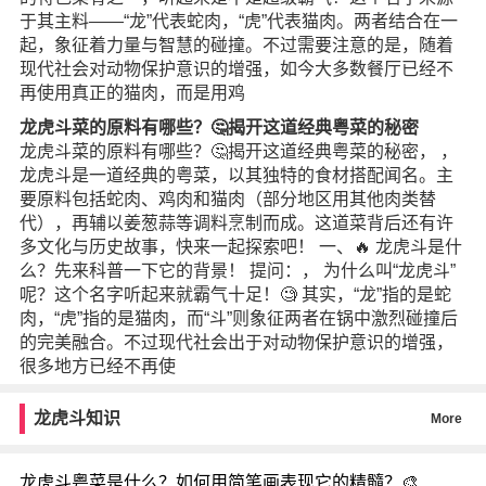
于其主料——“龙”代表蛇肉，“虎”代表猫肉。两者结合在一
起，象征着力量与智慧的碰撞。不过需要注意的是，随着
现代社会对动物保护意识的增强，如今大多数餐厅已经不
再使用真正的猫肉，而是用鸡
龙虎斗菜的原料有哪些？🤔揭开这道经典粤菜的秘密
龙虎斗菜的原料有哪些？🤔揭开这道经典粤菜的秘密， ，
龙虎斗是一道经典的粤菜，以其独特的食材搭配闻名。主
要原料包括蛇肉、鸡肉和猫肉（部分地区用其他肉类替
代），再辅以姜葱蒜等调料烹制而成。这道菜背后还有许
多文化与历史故事，快来一起探索吧！ 一、🔥 龙虎斗是什
么？先来科普一下它的背景！ 提问：， 为什么叫“龙虎斗”
呢？这个名字听起来就霸气十足！🧐 其实，“龙”指的是蛇
肉，“虎”指的是猫肉，而“斗”则象征两者在锅中激烈碰撞后
的完美融合。不过现代社会出于对动物保护意识的增强，
很多地方已经不再使
龙虎斗知识
More
龙虎斗粤菜是什么？如何用简笔画表现它的精髓？🎨