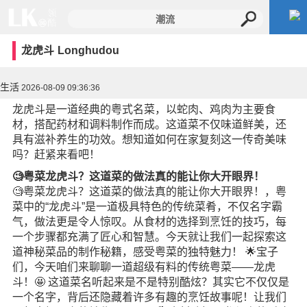
龙虎斗
Longhudou
生活
2026-08-09 09:36:36
龙虎斗是一道经典的粤式名菜，以蛇肉、鸡肉为主要食
材，搭配药材和调料制作而成。这道菜不仅味道鲜美，还
具有滋补养生的功效。想知道如何在家复刻这一传奇美味
吗？赶紧来看吧！
🧐粤菜龙虎斗？这道菜的做法真的能让你大开眼界！
🧐粤菜龙虎斗？这道菜的做法真的能让你大开眼界！，粤
菜中的“龙虎斗”是一道极具特色的传统菜肴，不仅名字霸
气，做法更是令人惊叹。从食材的选择到烹饪的技巧，每
一个步骤都充满了匠心和智慧。今天就让我们一起探索这
道神秘菜品的制作秘籍，感受粤菜的独特魅力！ 🌟宝子
们，今天咱们来聊聊一道超级有料的传统粤菜——龙虎
斗！🤩 这道菜名听起来是不是特别酷炫？其实它不仅仅是
一个名字，背后还隐藏着许多有趣的烹饪故事呢！让我们