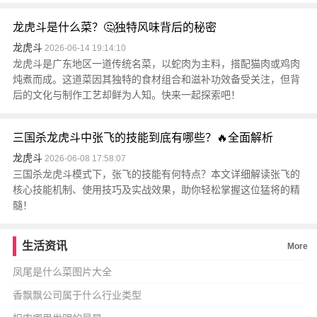
龙虎斗是什么菜？🤔独特风味背后的秘密
龙虎斗
2026-06-14 19:14:10
龙虎斗是广东地区一道传统名菜，以蛇肉为主料，搭配猫肉或鸡肉
炖煮而成。这道菜因其独特的食材组合和滋补功效备受关注，但背
后的文化与制作工艺却鲜为人知。快来一起探索吧！
三国杀龙虎斗中张飞的技能到底有哪些？🔥全面解析
龙虎斗
2026-06-08 17:58:07
三国杀龙虎斗模式下，张飞的技能有何特点？本文详细解读张飞的
核心技能机制、使用技巧及实战效果，助你轻松掌握这位猛将的精
髓！
生活资讯
More
凤尾是什么菜图片大全
香飘飘公司属于什么行业类型