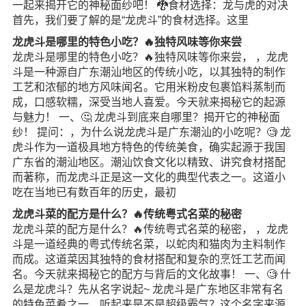
一起来揭开它的神秘面纱吧！ 🐉食材选择：龙与虎的对决
首先，我们要了解的是“龙虎斗”的食材选择。这里
龙虎斗是哪里的特色小吃？🔥独特风味等你来尝
龙虎斗是哪里的特色小吃？🔥独特风味等你来尝， ，龙虎
斗是一种源自广东潮汕地区的传统小吃，以其独特的制作
工艺和浓郁的地方风味闻名。它用米粉皮包裹馅料蒸制而
成，口感软糯，深受当地人喜爱。今天就来揭秘它的起源
与魅力！ 一、🤔 龙虎斗到底来自哪里？揭开它的神秘面
纱！ 提问：，为什么说龙虎斗是广东潮汕的小吃呢？🧐 龙
虎斗作为一道极具地方特色的传统美食，确实起源于我国
广东省的潮汕地区。潮汕饮食文化以精致、讲究食材搭配
而著称，而龙虎斗正是这一文化的典型代表之一。这道小
吃在当地已有数百年的历史，最初
龙虎斗菜的配方是什么？🔥传统粤式名菜的秘密
龙虎斗菜的配方是什么？🔥传统粤式名菜的秘密， ，龙虎
斗是一道经典的粤式传统名菜，以蛇肉和猫肉为主料制作
而成。这道菜因其独特的食材搭配和复杂的烹饪工艺而闻
名。今天就来揭秘它的配方与背后的文化故事！ 一、🧐 什
么是龙虎斗？先从名字说起~ 龙虎斗是广东地区非常有名
的特色菜肴之一，听起来是不是超级霸气？这个名字来源