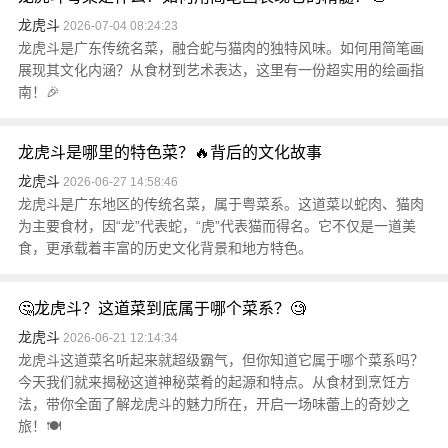
龙虎斗
2026-07-04 08:24:23
龙虎斗是广东传统名菜，融合蛇与猫肉的独特风味。如何用简笔画
展现其文化内涵？从食材到艺术表达，这里有一份超实用的绘画指
南！🎉
龙虎斗是哪里的特色菜？🔥背后的文化故事
龙虎斗
2026-06-27 14:58:46
龙虎斗是广东地区的传统名菜，属于粤菜系。这道菜以蛇肉、猫肉
为主要食材，因“龙”代表蛇，“虎”代表猫而得名。它不仅是一道美
食，更承载着丰富的历史文化背景和地方特色。
🤔龙虎斗？这道菜到底属于哪个菜系？🧐
龙虎斗
2026-06-21 12:14:34
龙虎斗这道菜名听起来就超级霸气，但你知道它属于哪个菜系吗？
今天我们就来揭秘这道神秘菜肴的起源和特点。从食材到烹饪方
法，带你全面了解龙虎斗的魅力所在，开启一场味蕾上的奇妙之
旅！🍽️