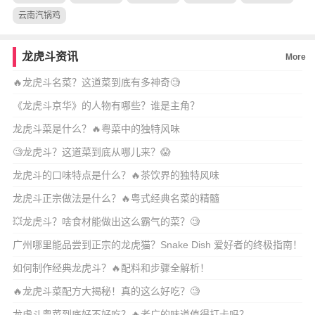
云南汽锅鸡
龙虎斗资讯
More
🔥龙虎斗名菜？这道菜到底有多神奇🧐
《龙虎斗京华》的人物有哪些？谁是主角？
龙虎斗菜是什么？🔥粤菜中的独特风味
🧐龙虎斗？这道菜到底从哪儿来？😱
龙虎斗的口味特点是什么？🔥茶饮界的独特风味
龙虎斗正宗做法是什么？🔥粤式经典名菜的精髓
💥龙虎斗？啥食材能做出这么霸气的菜？🧐
广州哪里能品尝到正宗的龙虎猫？Snake Dish 爱好者的终极指南！
如何制作经典龙虎斗？🔥配料和步骤全解析！
🔥龙虎斗菜配方大揭秘！真的这么好吃？🧐
龙虎斗粤菜到底好不好吃？🔥老广的味道值得打卡吗？