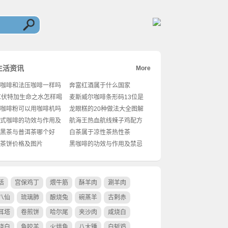
生活资讯
More
咖啡和法压咖啡一样吗
奔富红酒属于什么国家
么
℃伏特加生命之水怎样喝
麦斯威尔咖啡条形码13位是
什么
咖啡粉可以用咖啡机吗
龙眼糕的20种做法大全图解
窍门
式咖啡的功效与作用及
航海王热血航线辣子鸡配方
黑茶与普洱茶哪个好
白茶属于凉性茶热性茶
茶饼价格及图片
黑咖啡的功效与作用及禁忌
活
宫保鸡丁
煨牛筋
酥羊肉
涮羊肉
八仙
琉璃肺
酿烧兔
碗蒸羊
古剌赤
耳塔
卷煎饼
哈尔尾
夹沙肉
咸烧白
烧白
鱼咬羊
火烘鱼
八大锤
白斩鸡