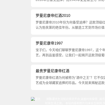
罗曼尼康帝红酒2010
罗曼尼康帝2010年份为何备受追捧？这款顶级
认为勃艮第的绝佳年份。从酿造工艺到市场价值
罗曼尼康帝1997
宝子们，今天咱们聊聊罗曼尼康帝1997，这
艺，再到品鉴感受，让我们一起揭开这款顶级葡
最贵罗曼尼康帝红酒
罗曼尼康帝红酒为何被称为“酒中之王”？它不
艺成为全球藏家追捧的珍品。今天就来揭秘这款
领酷潮流生活知识资讯平台,涵盖
时尚穿搭
,
娱乐
时尚生活之旅。 本站内容和图片均来自互联网,