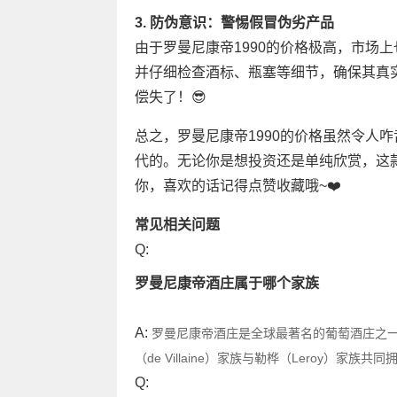
3. 防伪意识：警惕假冒伪劣产品
由于罗曼尼康帝1990的价格极高，市场
并仔细检查酒标、瓶塞等细节，确保其真
偿失了！😎
总之，罗曼尼康帝1990的价格虽然令人
代的。无论你是想投资还是单纯欣赏，这
你，喜欢的话记得点赞收藏哦~❤️
常见相关问题
Q:
罗曼尼康帝酒庄属于哪个家族
A:
罗曼尼康帝酒庄是全球最著名的葡萄酒庄之一
（de Villaine）家族与勒桦（Leroy）
Q: