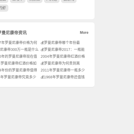
灼虾
罗曼尼康帝资讯
More
87年罗曼尼康帝价格为何
💰罗曼尼康帝哪个年份最
昂贵？💎
贵？天价红酒背后的秘密！
尼康帝300万一瓶是什么
💰罗曼尼康帝2017：一瓶能
🧐
的？🍷真相揭秘
买一辆车？
90年的罗曼尼康帝现在值
2004年罗曼尼康帝红酒价格
钱？🍷投资收藏的终极
是多少？💎
年罗曼尼康帝红酒价格如
💰罗曼尼康帝为何贵到离
💎收藏家必看
谱？揭开天价葡萄酒的秘
14年份的罗曼尼康帝值得
2011年罗曼尼康帝一瓶多少
密！🧐
吗？🍷
钱？🍷投资收藏的潜力分析
90年罗曼尼康帝究竟多少
💰1968年罗曼尼康帝还值钱
瓶？天价酒背后的秘
吗？揭开传奇酒款的秘密！