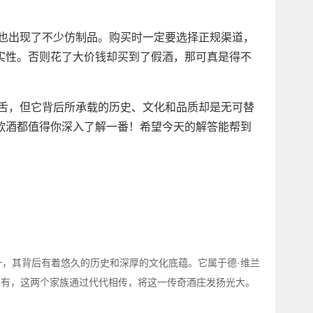
上也出现了不少仿制品。购买时一定要选择正规渠道，
实性。否则花了大价钱却买到了假酒，那可真是得不
咋舌，但它背后所承载的历史、文化和品质却是无可替
款酒都值得你深入了解一番！希望今天的解答能帮到
，其背后有着悠久的历史和深厚的文化底蕴。它属于德·维兰
家族共同拥有，这两个家族通过代代相传，将这一传奇酒庄发扬光大。