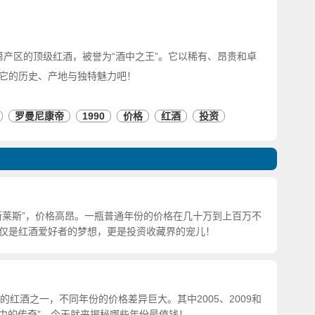
国勃艮第产区的顶级红酒，被誉为“酒中之王”。它以稀有、昂贵和卓
它的历史、产地与独特魅力吧！
罗曼尼康帝
1990
价格
红酒
投资
斯莱斯”，价格高昂。一瓶普通年份的价格在几十万到上百万不
仅是红酒爱好者的梦想，更是投资收藏界的宠儿！
顶级的红酒之一，不同年份的价格差异巨大。其中2005、2009和
传奇中的传奇”。今天就来揭秘哪些年份最值钱！