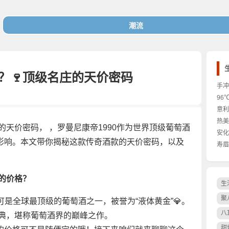
瓶？🍷顶级名庄的天价密码
手冲
为什
96
意利
热美
庄的天价密码， ，罗曼尼康帝1990作为世界顶级葡萄酒
禁忌
安化
影响。本文带你揭秘这款传奇酒款的天价密码，以及
寿眉
0的价格？
生
聚
，这可是全球最顶级的葡萄酒之一，被誉为“液体黄金”💎。
八
经典，堪称葡萄酒界的巅峰之作。
甜