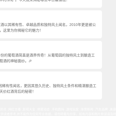
红酒以其稀有性、卓越品质和独特风土闻名，2010年更是被公
，这里为你揭秘它的魅力！
个年份的葡萄酒简直是酒界传奇！从葡萄园的独特风土到酿造工
萄酒的神秘面纱。🎉
仅因稀有性闻名，更因其悠久历史、独特风土条件和精湛酿造工
天价红酒背后的秘密！
资讯
,
网红主播
,
影视大全
,
明星动态
,
手机数码
,
游戏玩家
,
体育新闻
,
汽车品牌
,
美容
仅供读者参考,并不能作为任何专业依据，请勿转载与分享，如有内容和图片有误请及