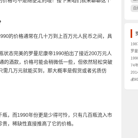
的价格可不是随便定的哦！接下来咱们就来聊聊这个
白
？
990的价格通常在几十万到上百万元人民币之间，具
19
如此
罗曼
瓶状态完美的罗曼尼康帝1990拍出了接近200万元人
年代
19
流通的酒款，价格可能会稍微低一些，但依然轻松突破
多少
74
秘密
称只需几万元就能买到，那大概率是假货或者劣质仿
何？
20
入手
💰
钱一
密！
瓶，而1990年份更是少得可怜，只有几百瓶流入市
珍贵，稀缺性直接推高了它的价格。