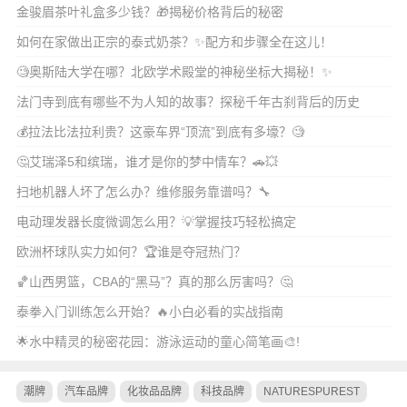
金骏眉茶叶礼盒多少钱？🎁揭秘价格背后的秘密
如何在家做出正宗的泰式奶茶？✨配方和步骤全在这儿！
🧐奥斯陆大学在哪？北欧学术殿堂的神秘坐标大揭秘！✨
法门寺到底有哪些不为人知的故事？探秘千年古刹背后的历史
💰拉法比法拉利贵？这豪车界“顶流”到底有多壕？🧐
🤔艾瑞泽5和缤瑞，谁才是你的梦中情车？🚗💥
扫地机器人坏了怎么办？维修服务靠谱吗？🔧
电动理发器长度微调怎么用？💡掌握技巧轻松搞定
欧洲杯球队实力如何？🏆谁是夺冠热门？
🏀山西男篮，CBA的“黑马”？真的那么厉害吗？🤔
泰拳入门训练怎么开始？🔥小白必看的实战指南
🌟水中精灵的秘密花园：游泳运动的童心简笔画🎨!
潮牌
汽车品牌
化妆品品牌
科技品牌
NATURESPUREST