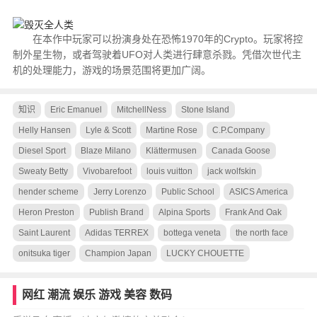
在本作中玩家可以扮演身处在恐怖1970年的Crypto。玩家将控
制外星生物，或者驾驶着UFO对人类进行肆意杀戮。凭借次世代主
机的处理能力，游戏的场景范围将更加广阔。
知识
Eric Emanuel
MitchellNess
Stone Island
Helly Hansen
Lyle & Scott
Martine Rose
C.P.Company
Diesel Sport
Blaze Milano
Klättermusen
Canada Goose
Sweaty Betty
Vivobarefoot
louis vuitton
jack wolfskin
hender scheme
Jerry Lorenzo
Public School
ASICS America
Heron Preston
Publish Brand
Alpina Sports
Frank And Oak
Saint Laurent
Adidas TERREX
bottega veneta
the north face
onitsuka tiger
Champion Japan
LUCKY CHOUETTE
网红
潮流
娱乐
游戏
美容
数码