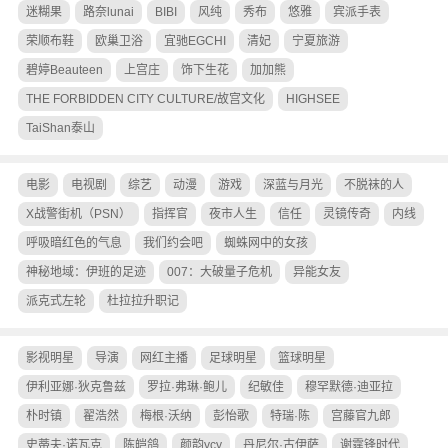
迷糊果
路奈lunai
BIBI
风纯
秀布
悠雅
宾派手表
荣顺布鞋
欧巢卫浴
宜驰EGCHI
清妃
宁夏旅游
碧婷Beauteen
上宫庄
饰下生花
加加熊
THE FORBIDDEN CITY CULTURE/故宫文化
HIGHSEE
TaiShan泰山
电影
电视剧
综艺
动漫
游戏
深蓝与月光
不脱袜的人
X战警街机（PSN）
指挥官
夜市人生
信任
灵镜传奇
内线
呼吸暗红色的气息
我们约会吧
蜘蛛网中的女孩
神秘地域：伊班的足迹
007：大破量子危机
异能女友
派克式左轮
杜拉拉升职记
影视明星
导演
网红主播
足球明星
篮球明星
伊利亚娜·狄克鲁兹
罗拉·弗琳·鲍儿
纪敏佳
穆罕默德·迪亚拉
朴时镇
翟浩然
梅根·沃纳
彭怡歌
特瑞·陈
宫藤官九郎
史蒂夫·诺瓦克
陈皑鸽
颜韵ycy
丹尼尔·古伊萨
谢霆锋时代