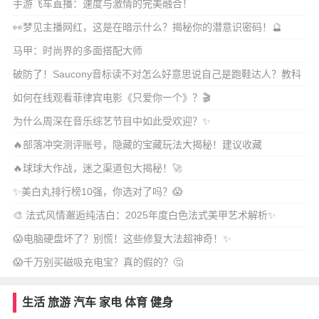
手游飞车直播：速度与激情的完美融合！
👀梦见主播网红，这是在暗示什么？揭秘你的潜意识密码！🔮
马甲：时尚界的多面搭配大师
破防了！Saucony音标读不对怎么好意思说自己是跑鞋达人？教科
书级发音指南
如何在线观看菲律宾电影《只爱你一个》？🎬
为什么周深在音乐综艺节目中如此受欢迎？✨
🔥部落冲突测评账号，隐藏的宝藏玩法大揭秘！建议收藏
🔥球球大作战，迷之渠道包大揭秘！🚀
✨美白丸排行榜10强，你选对了吗？😱
🎨 法式风情邂逅纯洁白：2025年度白色法式美甲艺术解析✨
😱电脑硬盘坏了？别慌！这些修复大法超神奇！✨
😱千万别买磁吸充电宝？真的假的？🤔
生活
旅游
汽车
家电
体育
健身