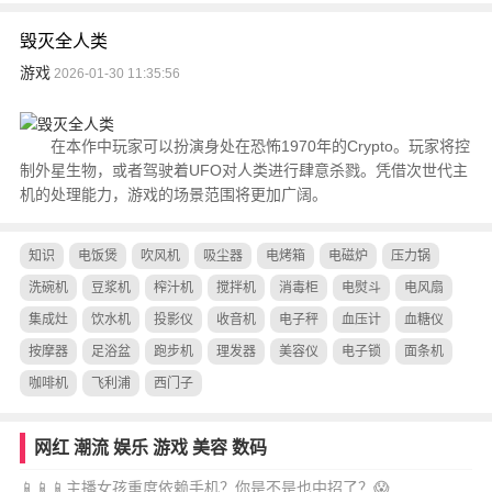
毁灭全人类
游戏
2026-01-30 11:35:56
在本作中玩家可以扮演身处在恐怖1970年的Crypto。玩家将控
制外星生物，或者驾驶着UFO对人类进行肆意杀戮。凭借次世代主
机的处理能力，游戏的场景范围将更加广阔。
知识
电饭煲
吹风机
吸尘器
电烤箱
电磁炉
压力锅
洗碗机
豆浆机
榨汁机
搅拌机
消毒柜
电熨斗
电风扇
集成灶
饮水机
投影仪
收音机
电子秤
血压计
血糖仪
按摩器
足浴盆
跑步机
理发器
美容仪
电子锁
面条机
咖啡机
飞利浦
西门子
网红
潮流
娱乐
游戏
美容
数码
📱📱📱主播女孩重度依赖手机？你是不是也中招了？😱