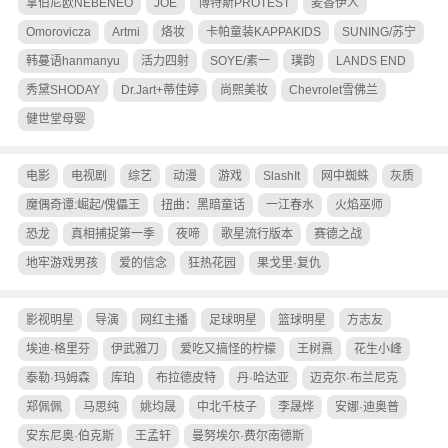
拿伯尼欧NEBENEO
JOE
博特斯PROTEST
麦香伊人
Omorovicza
Artmi
烙妆
卡帕童装KAPPAKIDS
SUNING/苏宁
韩蔓语hanmanyu
活力四射
SOYE/素一
璞韵
LANDS END
秀黛SHODAY
Dr.Jart+蒂佳婷
尚熙美妆
Chevrolet雪佛兰
健世堂母婴
电影
电视剧
综艺
动漫
游戏
SlashIt
网中蜘蛛
灰质
魔偶奇谭:崛起/傀儡王
扭曲：黑暗童话
一江春水
火焰巫师
恐龙
真相捕捉第一季
夜啼
歌星流行版本
赛德之战
地牢游戏男孩
爱的信念
狂热花园
果戈里·复仇
影视明星
导演
网红主播
足球明星
篮球明星
方志友
埃迪·格里芬
伊武雅刀
爱吃又搞怪的柠檬
王树熹
花生小峰
泰勒·玛姆森
库珀
布拉德皮特
丹·哈达亚
迈克尔·布兰尼克
郑佩佩
马思纯
姚均晟
中北千枝子
李晟烨
安娜·迪奥普
安东尼奥·伯克斯
王孟轩
曼努埃尔·费尔南德斯