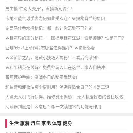
男主播“性别大变身”，直播新潮流？!
卡地亚蓝气球手表为何如此受欢迎？💎揭秘背后的原因
🌸爱马仕香水探秘记：哪一款让你沉醉不已？💫
🔥相声界的辈分秘籍，一图揭示相声江湖！谁是师徒？谁是同门？
🔍
豆瓣9分以上动作片有哪些值得推荐？🔥影迷必看
🔥金铲铲之战，隐藏小技巧大揭秘！不看后悔系列！
🔥和平精英在线玩？免费秒玩入口在这里，家人们快冲！
茱莉蔻护手霜：滋润冬日的秘密武器🌸!
卸妆膏和卸妆油哪个更耐用？💖选择适合自己的才是王道
大疆无人机飞行伙伴，维修费用揭秘！ 无人机爱好者的省钱攻略！
阅读器到底是什么意思？📚一文读懂它的功能与作用
生活
旅游
汽车
家电
体育
健身