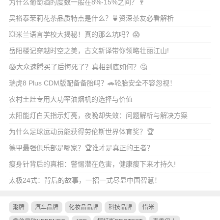
为什么葡萄酒的度数一般在8%-15%之间？🍷
吴裕泰茉莉花茶品质特点是什么？🍵资深茶友必看解析
💥米兰语言学校大揭秘！真的那么坑吗？😱
岳阳楼记穿越时空之美，古文新译带你领略壮丽江山!
😱大众速腾买了后悔死了？真相到底如何？🤔
瑞虎8 Plus CDM版配备备胎吗？🚗轮胎安全不容忽视！
农村土灶专用大功率油烟机的选择与价值
太阳能灯白天指示灯亮，夜晚却失效：问题解析与解决方案
为什么足球运动员能获得劳伦斯世界体育奖？🏆
德甲最强俱乐部是哪家？🏆谁才是真正的王者？
瘦身针背后的真相：警惕潜在危害，健康瘦下来才持久!
太极24式：背后的故事，一招一式尽显中国智慧！
潮牌
汽车品牌
化妆品品牌
科技品牌
惜米