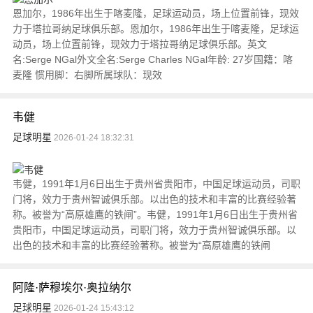
恩加尔，1986年出生于喀麦隆，足球运动员，场上位置前锋，现效
力于塔拉哥纳足球俱乐部。恩加尔，1986年出生于喀麦隆，足球运
动员，场上位置前锋，现效力于塔拉哥纳足球俱乐部。英文
名:Serge NGal外文全名:Serge Charles NGal年龄: 27岁国籍：喀
麦隆 惯用脚：右脚所属球队：现效
韦健
足球明星
2026-01-24 18:32:31
韦健，1991年1月6日出生于贵州省贵阳市，中国足球运动员，司职
门将，效力于贵州智诚俱乐部。以出色的技术和丰富的比赛经验著
称。被誉为“高原雄鹰的铁闸”。韦健，1991年1月6日出生于贵州省
贵阳市，中国足球运动员，司职门将，效力于贵州智诚俱乐部。以
出色的技术和丰富的比赛经验著称。被誉为“高原雄鹰的铁闸
阿隆·萨穆埃尔·奥拉纳尔
足球明星
2026-01-24 15:43:12