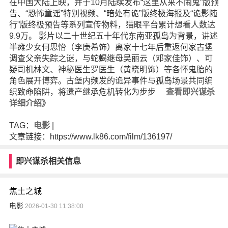
在中国大陆上映，并于10月陆续发布“这里从来不闹鬼”版预
告、“恐怖童谣”特别视频、“暗处有诡”版终极海报及“诡影随
行”版终极预告等系列宣传物料，猫眼平台累计想看人数达
9.9万。 影片以二十世纪五十年代东南亚孤岛为背景，讲述
半瘫少女何思怡（李庚希饰）离家十七年后重返何家古堡
调查父亲失踪之谜，与蛇蝎继母吴丽云（邓家佳饰）、可
疑司机林文、神秘医生罗医生（黄晓明饰）等各怀鬼胎的
角色展开博弈。古堡内频发的诡异事件与孤岛场景共同编
织致命陷阱，将遗产继承危机转化为步步
查看即兴谋杀
详细介绍》
TAG：
电影
|
文章链接：https://www.lk86.com/film/136197/
即兴谋杀相关信息
焦土之城
电影
2026-01-30 11:38:00