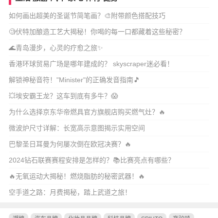
如何画出超美的圣诞节简笔画？🎨附带颜色搭配技巧
🧐伏特加酿造工艺大揭秘！你喝的每一口都藏着这些秘密？
🌊青岛漫步，心灵的疗愈之旅✨
香港环球贸易广场是哪年建成的？ skyscraper迷必看！
解锁神秘音符！"Minister"的正确发音指南🎵
💥埃安霸王龙？这车到底有多牛？😱
为什么选择京东华帝燃具官方旗舰店购买燃气灶？🔥
微波炉尺寸详解：长宽高示意图揭示实用空间
巴黎圣日耳曼为何屡次倒在欧冠决赛？🔥
2024钻石联赛赛程安排是怎样的？📚比赛亮点有哪些？
🔥无氧运动大揭秘！燃烧脂肪的秘密武器！🔥
空手道之路：月费揭秘，踏上武道之旅！