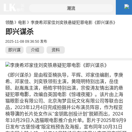
领酷
电影
李庚希邓家佳刘奕铁悬疑犯罪电影《即兴谋杀》
》
》
即兴谋杀
2025-11-08 09:36:50 发布
即兴谋
介绍
资料
杀
《即兴谋杀》是由程亚楠执导，平辉、邓家佳编剧，李庚
希、邓家佳、刘奕铁领衔主演，黄晓明特别出演，岳佳
颐、赵胤胤主演，杨皓宇特别出演，宗俊涛友情出演的悬
疑犯罪
电影
，改编自英国电影《惊魂夜魇》。该片由上海
猫眼影业有限公司、北京淘梦且玩文化有限公司等联合出
品，2023年12月4日完成拍摄并公布演员阵容，作为程亚
楠
导演
的长片处女作从"金钥匙创投计划"脱颖而出，2024
年10月29日入选猫眼电影推介会片单。影片于2025年9月9
日发布“古堡惊魂”版定档预告及海报，宣布同年10月31日