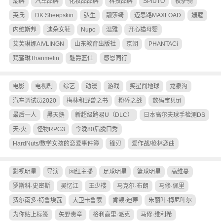
潮牌
汽车品牌
化妆品品牌
科技品牌
SPIUTO
夜驴骑
英氏
DK Sheepskin
弘生
靓莎绮
迈思路MAXLOAD
姗蔻
内维斯邦
迪朵女鞋
Nupo
温雅
开心猫母婴
艾芙琳娜AIVLINGN
山东教育出版社
京朝
PHANTACi
梵蜜琳Thanmelin
魅爵蓝仕
感恩同行
电影
电视剧
综艺
动漫
游戏
笑星闯地球
龙泉沟
汽车调试员2020
梅林和野兽之书
粉碎之战
数码宝贝tri
最后一人
黑天鹅
新超级路易U（DLC）
日本高尔夫球手检测DS
天·火
怪物RPG3
今晚80后脱口秀
HardNuts/数学女孩的恋爱事件簿
锋刃
爱作战/枪林恋曲
影视明星
导演
网红主播
足球明星
篮球明星
高维蔓
罗斯科·史密斯
吴忆江
王少楼
马克尔·布朗
马修·佩里
费尔南多·特鲁埃瓦
大卫卡鲁索
肯顿·迪蒂
朱丽叶·梅尼叶尔
为你贴上标签
矢野贵章
格利高里·派克
马修·维利希