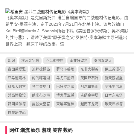
《奥本海默》是克里斯托弗·诺兰自编自导的二战题材传记电影，由
希里安·墨菲主演，定于2023年7月21日在北美上映。该片改编自
Kai Bird和Martin J. Sherwin所著书籍《美国普罗米修斯：奥本海默
的胜与悲》，讲述了美国“原子弹之父”罗伯特·奥本海默主导制造出
世界上第一颗原子弹的故事。该
知识
埃及金字塔
卢克索神庙
南非好望角
泰国双龙寺
泰国芭堤雅
迪拜棕榈岛
罗马斗兽场
东非大裂谷
伊瓜苏瀑布
亚马逊雨林
的的喀喀湖
乌尤尼盐沼
英国巨石阵
新天鹅城堡
科隆大教堂
勃兰登堡门
巴特罗之家
阿尔卑斯山
圣托里尼岛
梵高博物馆
纳米布沙海
博戈里亚湖
吉萨金字塔
日本东京塔
韩国首尔塔
曼谷大皇宫
柬埔寨暹粒
越南下龙湾
乐天世界塔
拉赫塔中心
网红
潮流
娱乐
游戏
美容
数码