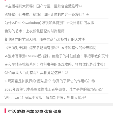
🎉主播福利大揭秘！国产专区一区综合宝藏推荐👀
🚀揭秘小红书推广秘籍！如何让你的内容一夜爆红？🔥
为什么Rei Kawakubo的眼镜如此特别？✨设计背后的故事
色彩的艺术：上衣颜色搭配的时尚秘籍
🎬电影界的学霸天团，那些智商与演技并存的天才🌟
《王牌对王牌》爆笑名场面有哪些？🔥不容错过的经典瞬间
🔥逆水寒手游+Mumu模拟器，绝绝子的神仙组合！手把手教你玩转
江湖
🔥和平精英挑战系列：教科书般的游戏攻略，拯救你的游戏体验！
😱佰草集大白泥有毒？真相竟是这样！🧐
✨隔离霜是护肤界的“魔法盾”？你真的了解它的作用吗？🧐
2025年度笔记本处理器性能王者争霸赛，谁才是你的战场新宠？
Windows 11 家庭中文版：解锁新世界，密钥大揭秘！
生活
旅游
汽车
家电
体育
健身