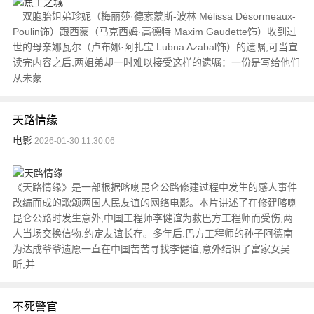
双胞胎姐弟珍妮（梅丽莎·德索蒙斯-波林 Mélissa Désormeaux-
Poulin饰）跟西蒙（马克西姆·高德特 Maxim Gaudette饰）收到过
世的母亲娜瓦尔（卢布娜·阿扎宝 Lubna Azabal饰）的遗嘱,可当宣
读完内容之后,两姐弟却一时难以接受这样的遗嘱：一份是写给他们
从未蒙
天路情缘
电影
2026-01-30 11:30:06
《天路情缘》是一部根据喀喇昆仑公路修建过程中发生的感人事件
改编而成的歌颂两国人民友谊的网络电影。本片讲述了在修建喀喇
昆仑公路时发生意外,中国工程师李健谊为救巴方工程师而受伤,两
人当场交换信物,约定友谊长存。多年后,巴方工程师的孙子阿德南
为达成爷爷遗愿一直在中国苦苦寻找李健谊,意外结识了富家女吴
昕,并
不死警官