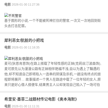
电影
2026-01-30 11:27:36
基于图形的小说,一个不能被死神拦住的警官,一次又一次地回到街
头去打击犯罪。
犀利恶女/肮脏的小把戏
电影
2026-01-30 11:16:35
麦可(狄恩肯恩饰)在路上搭载了年轻性感的正妹(克莉丝汀波森饰),
麦可原先认为漫漫公路有正妹相伴艳福不浅,自以为遇上了豔遇的
他,却不知道自己即将陷入一连串的阴谋及杀机,一趟没有终点的旅
程即将展开… 故事描述一个男人在路途中载了一位年轻的女人,原
来只是好心借人搭便车,结果男主人公却发现自己陷入了一场可怕
希里安·墨菲二战题材传记电影《奥本海默》
电影
2026-01-30 11:11:31