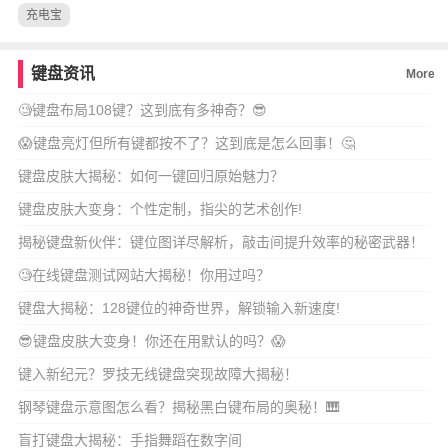
充电宝
键盘资讯
More
🧐键盘布局108键？这到底有多神奇？😎
😱键盘亮灯但所有键都按不了？这到底是怎么回事！🤔
键盘皮肤大揭秘：如何一键回归原始魅力？
键盘皮肤大变身：个性定制，指尖的艺术创作!
揭秘键盘新伙伴：键位图详尽解析，敲击间提升效率的秘密武器！
🧐在线键盘测试网站大揭秘！你用过吗？
键盘大揭秘：128键位的神奇世界，解锁输入新速度!
😎键盘皮肤大变身！你还在用默认的吗？😱
键入新纪元？罗技无线键盘突现故障大揭秘！
钢琴键盘示意图怎么看？揭秘黑白键布局的奥秘！🎹
盲打键盘大揭秘：手指舞蹈在数字间