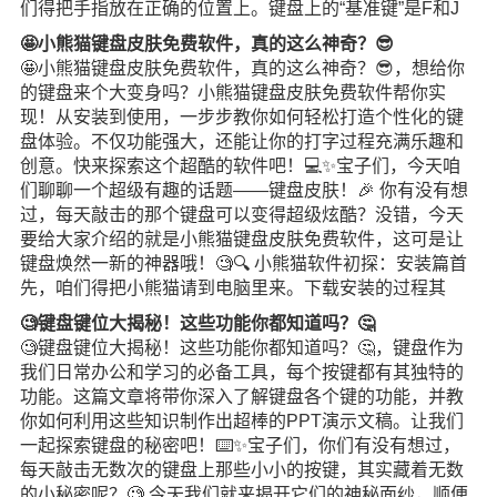
们得把手指放在正确的位置上。键盘上的“基准键”是F和J
🤩小熊猫键盘皮肤免费软件，真的这么神奇？😎
🤩小熊猫键盘皮肤免费软件，真的这么神奇？😎，想给你
的键盘来个大变身吗？小熊猫键盘皮肤免费软件帮你实
现！从安装到使用，一步步教你如何轻松打造个性化的键
盘体验。不仅功能强大，还能让你的打字过程充满乐趣和
创意。快来探索这个超酷的软件吧！💻✨宝子们，今天咱
们聊聊一个超级有趣的话题——键盘皮肤！🎉 你有没有想
过，每天敲击的那个键盘可以变得超级炫酷？没错，今天
要给大家介绍的就是小熊猫键盘皮肤免费软件，这可是让
键盘焕然一新的神器哦！🧐🔍 小熊猫软件初探：安装篇首
先，咱们得把小熊猫请到电脑里来。下载安装的过程其
🧐键盘键位大揭秘！这些功能你都知道吗？🤔
🧐键盘键位大揭秘！这些功能你都知道吗？🤔，键盘作为
我们日常办公和学习的必备工具，每个按键都有其独特的
功能。这篇文章将带你深入了解键盘各个键的功能，并教
你如何利用这些知识制作出超棒的PPT演示文稿。让我们
一起探索键盘的秘密吧！⌨️✨宝子们，你们有没有想过，
每天敲击无数次的键盘上那些小小的按键，其实藏着无数
的小秘密呢？🧐 今天我们就来揭开它们的神秘面纱，顺便