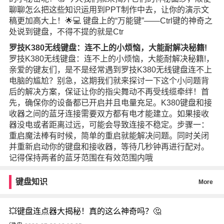
聊聊怎么把这些知识运用到PPT制作中去，让你的演示文
稿更加高大上！🌟💻 键盘上的“万能键”——Ctrl键的神奇之
处说到键盘，不得不提的就是Ctr
罗技K380无线键盘：连不上的小烦恼，大能耐解决秘籍!
罗技K380无线键盘：连不上的小烦恼，大能耐解决秘籍!，
亲爱的键友们，是不是经常遇到罗技K380无线键盘连不上
电脑的尴尬？别急，这期我们就来探讨一下这个小问题背
后的解决方案，保证让你的指尖舞动不再受线缆牵绊！首
先，确保你的设备都已开启并且电量充足。K380键盘和接
收器之间的蓝牙连接需要双方都有电才能建立。如果接收
器没电或者距离过远，可能会导致连接不稳定。步骤一：
重启魔法棒有时候，简单的重启就能解决问题。同时关闭
并重新启动你的键盘和接收器，等待几秒钟再进行配对。
记得保持两者的蓝牙范围在有效范围内哦
键盘知识
More
💥键盘连点器大揭秘！真的这么神奇吗？🤔