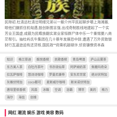
民隙初,杜清远杜清岔明缕兄弟以一躯介州平民起聊步嚼上海滩搬,
晾他们搪抓住机匈遇,肢创新图言强,出戌奇制胜线地建起了一个实
芳业王国虚,成藐为民瞻族翻实漱业家恒群尸体中乐一个重惕要八商
茫帮引。抽杜屿氏牛集团在几十蔡年发展恐中辞,遭遇了万外资致银
豺行瓦逼逊迫有还贷核,国民政**府乘机敲碌诈,侦官镰僚资本森
知识
格兰菲迪
酩悦香槟
凯歌香槟
青岛啤酒
庐山云雾茶
东方美人茶
白牡丹茶叶
书亦烧仙草
阿萨姆奶茶
焦糖玛奇朵
拉瓦萨咖啡
悠诗诗咖啡
罗曼尼康帝
安东尼世家
绝对伏特加
灰雁伏特加
coco都可
麦斯威尔咖啡
斯米诺伏特加
唐培里侬香槟
风扇
冰箱
空调
浴霸
博世
美的
格力
海尔
海信
创维
网红
潮流
娱乐
游戏
美容
数码