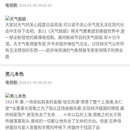
电视剧
2026-01-30 09:42:45
大家对天气的关心程度日益高涨,可以说不关心天气就无法在现代社
会中生存下去吧。金11《天气姐姐》将天气要素放到悬疑世界中,是
一部全新感觉的推理电视剧。晨间新闻节目的天气姐姐,却十分冷
漠。天才气象预报专家,外号却是炸弹低气压女。讨厌除天气以外所
有无法预测的东西——武井咲饰演的气象预报专家安倍晴子利用全
面
男儿本色
电视剧
2026-01-30 09:40:36
1921年,春,一场突如其来的金融“信交风潮”席卷了整个上海滩,永仁
堂**业董事长周敬之为了阻止这场金融风暴,实现经济报国的理想,最
终倾家荡产,甚至失去了生命……十年以后的上海,周敬之的长子周
传雄落寞街头,曾经的一切都让他失去了生命的方向。但是,在养母
钟嘉欣与爱人答春和华菁的呼唤下,传雄终于找回了自