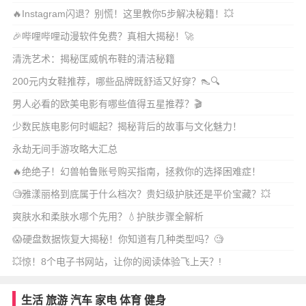
🔥Instagram闪退？别慌！这里教你5步解决秘籍！💥
🎉哔哩哔哩动漫软件免费？真相大揭秘！🚀
清洗艺术：揭秘匡威帆布鞋的清洁秘籍
200元内女鞋推荐，哪些品牌既舒适又好穿？👠🔍
男人必看的欧美电影有哪些值得五星推荐？🎬
少数民族电影何时崛起？揭秘背后的故事与文化魅力！
永劫无间手游攻略大汇总
🔥绝绝子！幻兽帕鲁账号购买指南，拯救你的选择困难症！
🧐雅漾丽格到底属于什么档次？贵妇级护肤还是平价宝藏？💥
爽肤水和柔肤水哪个先用？💧护肤步骤全解析
😱硬盘数据恢复大揭秘！你知道有几种类型吗？🧐
💥惊！8个电子书网站，让你的阅读体验飞上天？!
生活
旅游
汽车
家电
体育
健身