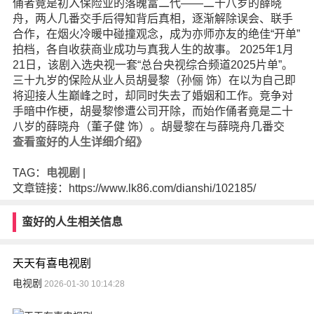
俑者竟是初入保险业的落魄富二代——二十八岁的薛晓
舟，两人几番交手后得知背后真相，逐渐解除误会、联手
合作，在烟火冷暖中碰撞观念，成为亦师亦友的绝佳“开单”
拍档，各自收获商业成功与真我人生的故事。 2025年1月
21日，该剧入选央视一套“总台央视综合频道2025片单”。
三十九岁的保险从业人员胡曼黎（孙俪 饰）在以为自己即
将迎接人生巅峰之时，却同时失去了婚姻和工作。竞争对
手暗中作梗，胡曼黎惨遭公司开除，而始作俑者竟是二十
八岁的薛晓舟（董子健 饰）。胡曼黎在与薛晓舟几番交
查看蛮好的人生详细介绍》
TAG：
电视剧
|
文章链接：https://www.lk86.com/dianshi/102185/
蛮好的人生相关信息
天天有喜电视剧
电视剧
2026-01-30 10:14:28