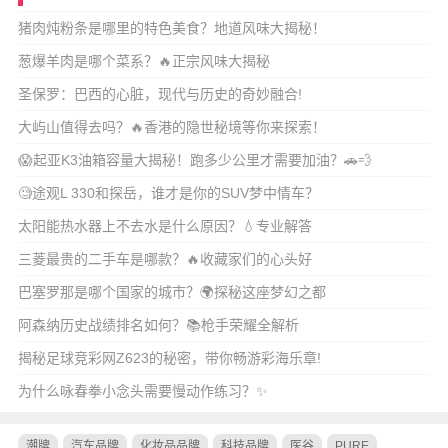
猪肉炖粉条是哪里的特色美食？地道风味大揭秘！
葱爆羊肉是哪个菜系？🔥正宗风味大揭秘
圣保罗：巴西的心脏，现代与历史的奇妙融合!
大屿山值得去吗？🔥香港的隐世秘境等你来探索！
😱起亚K3油箱容量大揭秘！跑多少公里才需要加油？🚗💨
🧐途观L 330和探岳，谁才是你的SUV梦中情车？
太阳能热水器上不去水是什么原因？💧专业解答
三菱最贵的二手车是哪款？🔥收藏家们的心头好
巴塞罗那是哪个国家的城市？🌍探秘这座梦幻之都
阿森纳历史战绩排名如何？📚枪手荣耀全解析
揭秘足球竞彩网Z623的秘密，带你畅游彩海乐章!
为什么咏春拳小念头需要慢动作练习？✨
潮牌
汽车品牌
化妆品品牌
科技品牌
医谷
PURE