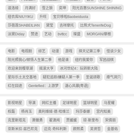
滋洛娅
月满好
雪之狼
奕坤
阳光百惠SUNSHINE SHINING
纽衣库NIUYIKU
升旺
宝贝哆啦Baobeiduola
莎蓓莲SHABEILIAN
黛莹
吉祥摩托
比熊犬TenerifeDog
淡黛Diday
赞途
艺动
bvttcc
璨盛
MORGAN/摩根
电影
电视剧
综艺
动漫
游戏
择天记第三季
怪谈少女
阳光照我心/顿悟人生第二季
他是谁
纽约我爱你
军团战棋
欢迎来到樱草湖
摇滚大亨
冰河世纪4：玩转新大陆
星际乐土太空基地
疑犯追踪/嫌疑人第一季
圣诞颂歌
瘴气洞穴
红在囧途
Gentefied：上游梦
溏心风暴[粤语]
影视明星
导演
网红主播
足球明星
篮球明星
马星耀
权磊
杨肖玉
奥利维娅·德·哈维兰
玛莎泰娜
宫内知美
克里斯塔克
萧徽勇
翟潇闻
贾媛媛
琼·斯奎布
宋倩丽
亚斯米拉·兹巴尼克
迈克·奇科利斯
颜熙柔
吴贤哲
金基佑