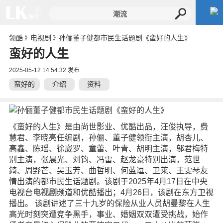
领酷
电视剧
孙俪董子健都市民生话题剧《蛮好的人生》
》
》
蛮好的人生
2025-05-12 14:54:32 发布
蛮好的
介绍
资料
人生
《蛮好的人生》是由尚世影业、优酷出品，汪俊执导，费
慧君、李晓亮任编剧，孙俪、董子健领衔主演，胡杏儿、
高鑫、陈瑶、徐崴罗、童蕾、叶青、胡明主演，邬君梅特
别主演，张晨光、刘钧、冯雷、赵龙豪特别出演，范世
錡、周野芒、吴玉芳、曲哲明、何蓝逗、卫莱、王雯琴友
情出演的都市民生话题剧。该剧于2025年4月17日在中央
电视台
电视剧
频道和优酷播出；4月26日，该剧在东方卫视
播出。 该剧讲述了三十九岁的保险从业人员胡曼黎在人生
高光时刻突遭竞争黑手，事业、婚姻双双遭受挑战，始作