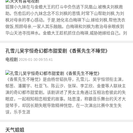
狐狸小九妹在与金蟾大王的打斗中负伤逃下凤凰山,被樵夫刘枫救
助。伤愈后的小九妹念念不忘刘枫的恩情,时常下山帮助刘枫,为刘
枫对母亲的孝心感动。于是,她化名白梅瑛下山,嫁给刘枫,帮他洗衣
做饭,照顾母亲,一家人其乐融融。白梅瑛和刘枫为救治母亲眼疾到
华山天池寻找神水。金蟾大王趁机抓住白梅瑛,威胁她嫁给自己。刘
孔雪儿吴宇恒奇幻都市甜爱剧《香蕉先生不睡觉》
电视剧
2026-01-30 09:55:41
《香蕉先生不睡觉》是由杨世韬执导，孔雪儿、吴宇恒领衔主演，
郁葱、潘麓宇、杜亚飞、陈云汐、张琛、李芷欣、金曼等人联袂主
演的奇幻都市甜爱剧。该剧讲述了男女主角通过互相治愈彼此的失
眠症，一起相知相恋相爱的故事。陆恩潼，称霸音乐舞台的天才大
提琴手，却因长期失眠导致精神恍惚，在一次演出比赛中发生失
误，乐手生涯
天气姐姐