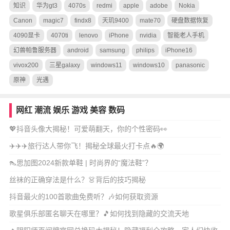
知识
华为gt3
4070s
redmi
apple
adobe
Nokia
Canon
magic7
findx8
天玑9400
mate70
硬盘数据恢复
4090显卡
4070ti
lenovo
iPhone
nvidia
智能老人手机
幻兽帕鲁服务器
android
samsung
philips
iPhone16
vivox200
三星galaxy
windows11
windows10
panasonic
原神
光遇
网红
潮流
娱乐
游戏
美容
数码
💖抖音头像大揭秘！可爱萌翻天，你的个性密码👀
✈️✈️✈️旅行达人带你飞！揭秘全球最火打卡点🔥🌍
👠思加图2024新款单鞋 | 时尚界的“魔法鞋”？
丝袜的正确穿法是什么？👗背后的技巧揭秘
抖音最火的100首歌曲免费听？🎶如何获取资源
歌星俱乐部匿名聊天在哪里？🎵如何找到隐藏的交流天地