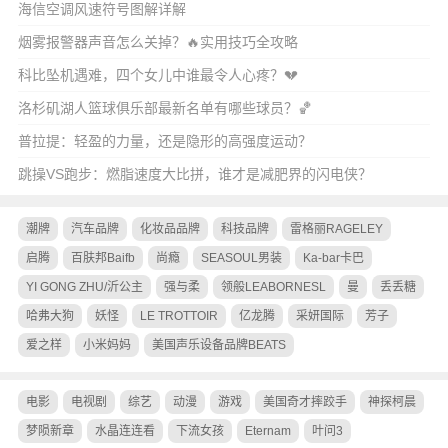
海信空调风速符号图解详解
烟雾报警器声音怎么关掉？🔥实用技巧全攻略
科比坠机遇难，四个女儿中谁最令人心疼？💔
洛杉矶湖人篮球俱乐部最新名单有哪些球员？🏀
普拉提：轻盈的力量，还是隐形的高强度运动？
跳操VS跑步：燃脂速度大比拼，谁才是减肥界的闪电侠？
潮牌
汽车品牌
化妆品品牌
科技品牌
雷格丽RAGELEY
启腾
百肤邦Baifb
尚瘾
SEASOUL男装
Ka-bar卡巴
YI GONG ZHU/沂公主
强与柔
领般LEABORNESL
曼
丢丢糖
哈弗大狗
妖怪
LE TROTTOIR
亿龙腾
采妍国际
芳子
爱之样
小米妈妈
美国声乐设备品牌BEATS
电影
电视剧
综艺
动漫
游戏
美国奇才摔跤手
神探柯晨
梦陨新章
水晶连连看
下流女孩
Eternam
叶问3