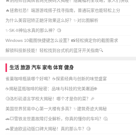
🔥阴阳师百闻牌官网兑换码大揭秘！隐藏福利全攻略，家人们快收
藏！
🔥拯救社恐！端游游戏搭子找寻指南，普通玩家也能轻松上分
为什么美容冠矫正龅牙效果这么好？✨对比图解析
✨SK-II神仙水真的那么神？🧐
Windows 10截图快捷键怎么设置？📸轻松搞定你的截图需求
解锁科技新技能！轻松找到台式机的蓝牙开关指南🔍
生活
旅游
汽车
家电
体育
健身
雀巢咖啡瓶装哪个好喝？☕探索经典与创新的味觉盛宴
☕️揭秘蓝瓶咖啡的秘密：品味与科技的完美邂逅🌐
🧐洛杉矶语言学校大揭秘！哪个才是你的菜？🎉
美国世界贸易中心第一大楼有多高？✨建筑奇迹大揭秘
🚗💥雪铁龙世嘉故障灯全解析，你真的懂你的车吗？🤔
🚗蒙迪欧运动版口碑大揭秘！真的那么牛？🧐