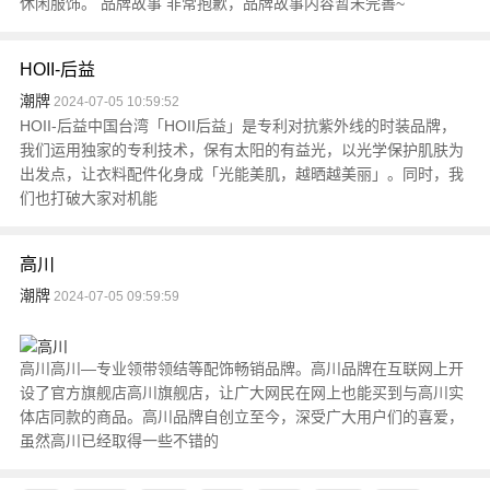
休闲服饰。 品牌故事 非常抱歉，品牌故事内容暂未完善~
HOII-后益
潮牌
2024-07-05 10:59:52
HOII-后益中国台湾「HOII后益」是专利对抗紫外线的时装品牌，
我们运用独家的专利技术，保有太阳的有益光，以光学保护肌肤为
出发点，让衣料配件化身成「光能美肌，越晒越美丽」。同时，我
们也打破大家对机能
高川
潮牌
2024-07-05 09:59:59
高川高川—专业领带领结等配饰畅销品牌。高川品牌在互联网上开
设了官方旗舰店高川旗舰店，让广大网民在网上也能买到与高川实
体店同款的商品。高川品牌自创立至今，深受广大用户们的喜爱，
虽然高川已经取得一些不错的