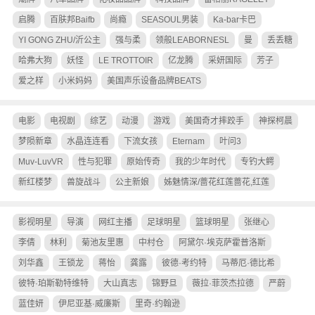
启腾
百肤邦Baifb
尚瘾
SEASOUL男装
Ka-bar卡巴
YI GONG ZHU/沂公主
强与柔
领般LEABORNESL
曼
丢丢糖
哈弗大狗
妖怪
LE TROTTOIR
亿龙腾
采妍国际
芳子
爱之样
小米妈妈
美国声乐设备品牌BEATS
电影
电视剧
综艺
动漫
游戏
美国奇才摔跤手
神探柯晨
梦陨新章
水晶连连看
下流女孩
Eternam
叶问3
Muv-LuvVR
性与犯罪
原始传奇
我的少年时代
专钓大鳄
新红楼梦
兽旋战斗
公主新娘
姊魅情深/蔷花红莲蔷花,红莲
影视明星
导演
网红主播
足球明星
篮球明星
张继心
李倩
林利
菊池友里惠
中村仓
阿黛尔·埃克萨霍普洛斯
刘华鑫
王锁龙
蒋怡
龚露
彼德·考约特
马蒂厄·德比希
彼特·珀斯勒特维特
大山真志
锦野旦
薇拉·菲茨杰拉德
严蔚
蓝佳妍
伊尼亚基·威廉斯
里奇·约翰逊