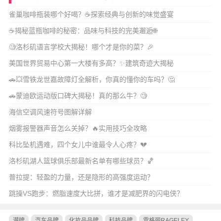
雀巢咖啡瓶装哪个好喝？☕探索经典与创新的味觉盛宴
☕️揭秘蓝瓶咖啡的秘密：品味与科技的完美邂逅🌐
🧐洛杉矶语言学校大揭秘！哪个才是你的菜？🎉
美国世界贸易中心第一大楼有多高？✨建筑奇迹大揭秘
🚗💥雪铁龙世嘉故障灯全解析，你真的懂你的车吗？🤔
🚗蒙迪欧运动版口碑大揭秘！真的那么牛？🧐
海信空调风速符号图解详解
烟雾报警器声音怎么关掉？🔥实用技巧全攻略
科比坠机遇难，四个女儿中谁最令人心疼？💔
洛杉矶湖人篮球俱乐部最新名单有哪些球员？🏀
普拉提：轻盈的力量，还是隐形的高强度运动？
跳操VS跑步：燃脂速度大比拼，谁才是减肥界的闪电侠？
潮牌
汽车品牌
化妆品品牌
科技品牌
雷格丽RAGELEY