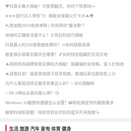
💖抖音头像大揭秘！可爱萌翻天，你的个性密码👀
✈️✈️✈️旅行达人带你飞！揭秘全球最火打卡点🔥🌍
👠思加图2024新款单鞋 | 时尚界的“魔法鞋”？
丝袜的正确穿法是什么？👗背后的技巧揭秘
抖音最火的100首歌曲免费听？🎶如何获取资源
歌星俱乐部匿名聊天在哪里？🎵如何找到隐藏的交流天地
🔥阴阳师百闻牌官网兑换码大揭秘！隐藏福利全攻略，家人们快收
藏！
🔥拯救社恐！端游游戏搭子找寻指南，普通玩家也能轻松上分
为什么美容冠矫正龅牙效果这么好？✨对比图解析
✨SK-II神仙水真的那么神？🧐
Windows 10截图快捷键怎么设置？📸轻松搞定你的截图需求
解锁科技新技能！轻松找到台式机的蓝牙开关指南🔍
生活
旅游
汽车
家电
体育
健身