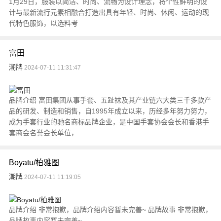
1月29日，服装以简洁、时尚、流畅为设计理念，将个性鲜明的设
计与最新流行元素相融合打造出具有年轻、时尚、休闲、运动的现
代特色服饰，以选料考
富田
潮牌
2024-07-11 11:31:47
品牌介绍 富田集团从事手套、五趾袜及其产业链六大类三千多款产
品的研发、制造和销售，自1995年成立以来，历经多年努力努力，
成为手套行业的驰名商标品牌企业，是中国手套协会会长和香港手
套商会名誉会长单位，
Boyatu/柏雅图
潮牌
2024-07-11 11:19:05
品牌介绍 非常抱歉，品牌介绍内容暂未完善~ 品牌故事 非常抱歉，
品牌故事内容暂未完善~