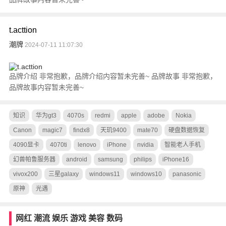
t.acttion
潮牌
2024-07-11 11:07:30
品牌介绍 非常抱歉，品牌介绍内容暂未完善~ 品牌故事 非常抱歉，
品牌故事内容暂未完善~
知识
华为gt3
4070s
redmi
apple
adobe
Nokia
Canon
magic7
findx8
天玑9400
mate70
硬盘数据恢复
4090显卡
4070ti
lenovo
iPhone
nvidia
智能老人手机
幻兽帕鲁服务器
android
samsung
philips
iPhone16
vivox200
三星galaxy
windows11
windows10
panasonic
原神
光遇
网红
潮流
娱乐
游戏
美容
数码