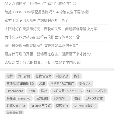
😱大众速腾买了后悔死了？真相到底如何？🤔
瑞虎8 Plus CDM版配备备胎吗？🚗轮胎安全不容忽视！
农村土灶专用大功率油烟机的选择与价值
太阳能灯白天指示灯亮，夜晚却失效：问题解析与解决方案
为什么足球运动员能获得劳伦斯世界体育奖？🏆
德甲最强俱乐部是哪家？🏆谁才是真正的王者？
瘦身针背后的真相：警惕潜在危害，健康瘦下来才持久!
太极24式：背后的故事，一招一式尽显中国智慧！
潮牌
汽车品牌
化妆品品牌
科技品牌
惜米
拿伯尼欧NEBENEO
JOE
博特斯PROTEST
麦香伊人
Omorovicza
Artmi
烙妆
卡帕童装KAPPAKIDS
SUNING/苏宁
韩蔓语hanmanyu
活力四射
SOYE/素一
璞韵
LANDS END
秀黛SHODAY
Dr.Jart+蒂佳婷
尚熙美妆
Chevrolet雪佛兰
健世堂母婴