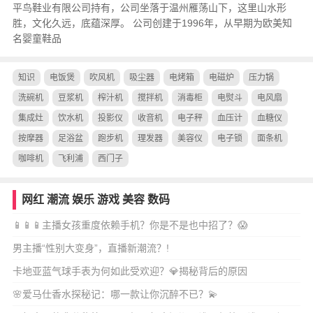
平鸟鞋业有限公司持有，公司坐落于温州雁荡山下，这里山水形
胜，文化久远，底蕴深厚。 公司创建于1996年，从早期为欧美知
名婴童鞋品
知识
电饭煲
吹风机
吸尘器
电烤箱
电磁炉
压力锅
洗碗机
豆浆机
榨汁机
搅拌机
消毒柜
电熨斗
电风扇
集成灶
饮水机
投影仪
收音机
电子秤
血压计
血糖仪
按摩器
足浴盆
跑步机
理发器
美容仪
电子锁
面条机
咖啡机
飞利浦
西门子
网红
潮流
娱乐
游戏
美容
数码
📱📱📱主播女孩重度依赖手机？你是不是也中招了？😱
男主播“性别大变身”，直播新潮流？!
卡地亚蓝气球手表为何如此受欢迎？💎揭秘背后的原因
🌸爱马仕香水探秘记：哪一款让你沉醉不已？💫