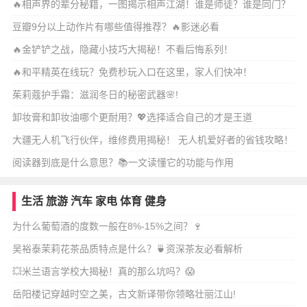
🔥相声界的辈分秘籍，一图揭示相声江湖！谁是师徒？谁是同门？
🔍
豆瓣9分以上动作片有哪些值得推荐？🔥影迷必看
🔥金铲铲之战，隐藏小技巧大揭秘！不看后悔系列！
🔥和平精英在线玩？免费秒玩入口在这里，家人们快冲！
茱莉蔻护手霜：滋润冬日的秘密武器🌸!
卸妆膏和卸妆油哪个更耐用？💖选择适合自己的才是王道
大疆无人机飞行伙伴，维修费用揭秘！ 无人机爱好者的省钱攻略！
阅读器到底是什么意思？📚一文读懂它的功能与作用
生活
旅游
汽车
家电
体育
健身
为什么葡萄酒的度数一般在8%-15%之间？🍷
吴裕泰茉莉花茶品质特点是什么？🍵资深茶友必看解析
💥米兰语言学校大揭秘！真的那么坑吗？😱
岳阳楼记穿越时空之美，古文新译带你领略壮丽江山!