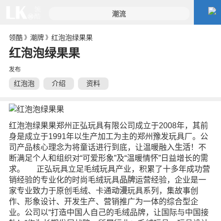
领酷
潮牌
红泡泡绿果果
》
》
红泡泡绿果果
发布
红泡泡
介绍
资料
绿果果
红泡泡绿果果郑州正弘玩具有限公司成立于2008年，其前
身是成立于1991年以生产加工为主的郑州豫发玩具厂。公
司产品核心理念为将童话进行到底，让温暖融入
生活
！不
断满足个人和组织对“可爱形象”及“温暖情怀”日益增长的需
求。 正弘玩具立足毛绒玩具产业，积累了十多年成功营
销经验的专业化的时尚毛绒玩具
品牌
运营经验，企业是一
家专业致力于原创毛绒、卡通
动漫
玩具系列，集故事创
作、形象设计、开发生产、营销推广为一体的综合型企
业。公司以“打造中国人自己的毛绒品牌，让国际与中国接