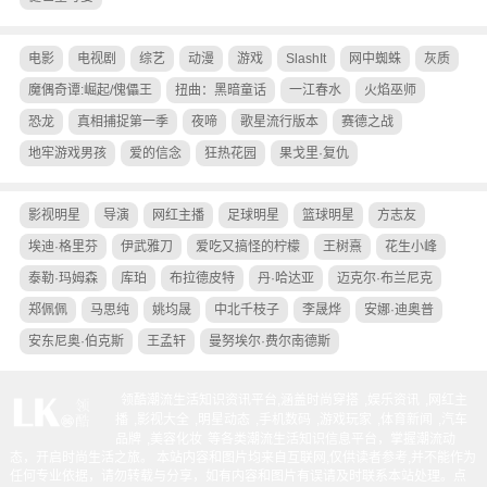
电影
电视剧
综艺
动漫
游戏
SlashIt
网中蜘蛛
灰质
魔偶奇谭:崛起/傀儡王
扭曲：黑暗童话
一江春水
火焰巫师
恐龙
真相捕捉第一季
夜啼
歌星流行版本
赛德之战
地牢游戏男孩
爱的信念
狂热花园
果戈里·复仇
影视明星
导演
网红主播
足球明星
篮球明星
方志友
埃迪·格里芬
伊武雅刀
爱吃又搞怪的柠檬
王树熹
花生小峰
泰勒·玛姆森
库珀
布拉德皮特
丹·哈达亚
迈克尔·布兰尼克
郑佩佩
马思纯
姚均晟
中北千枝子
李晟烨
安娜·迪奥普
安东尼奥·伯克斯
王孟轩
曼努埃尔·费尔南德斯
领酷潮流生活知识资讯平台,涵盖
时尚穿搭
,
娱乐资讯
,
网红主
播
,
影视大全
,
明星动态
,
手机数码
,
游戏玩家
,
体育新闻
,
汽车
品牌
,
美容化妆
等各类潮流生活知识信息平台，掌握潮流动
态，开启时尚生活之旅。 本站内容和图片均来自互联网,仅供读者参考,并不能作为
任何专业依据，请勿转载与分享，如有内容和图片有误请及时联系本站处理。
点