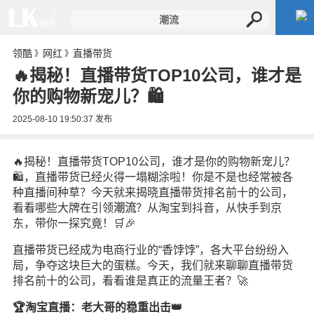
领酷
网红
直播带货
》
》
🔥揭秘！直播带货TOP10公司，谁才是
你的购物新宠儿？🛍️
2025-08-10 19:50:37
发布
🔥揭秘！直播带货TOP10公司，谁才是你的购物新宠儿？
🛍️，直播带货已经火得一塌糊涂啦！你是不是也经常被各
种直播间种草？今天就来揭晓直播带货排名前十的公司，
看看哪些大牌在引领
潮流
？从淘宝到抖音，从快手到京
东，带你一探究竟！🛒🎉
直播带货已经成为电商行业的“香饽饽”，各大平台纷纷入
局，争夺这块巨大的蛋糕。今天，我们就来聊聊直播带货
排名前十的公司，看看谁是真正的流量王者？🚀
🏆淘宝直播：老大哥的稳重出击👑