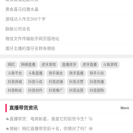
黄金喜马拉雅水晶
游戏达人作文300个字
脉脉公司全名
微信文件传输助手网页版地址
蛋仔主播的蛋仔名称有哪些
网红
网络直播
虎牙游戏
直播虎牙
虎牙直播
斗鱼游戏
斗鱼平台
斗鱼直播
快手美女
快手直播
快手小店
抖音商城
抖音小店
抖音店铺
抖音点赞
抖音热播
抖音粉丝
抖音创作
抖音推广
抖音运营
抖音团购
直播带货资讯
More
🔥直播带货：电商新星，谁是它的前世今生？🚀
🔥揭秘！网红直播带货前十名，你猜对了吗？🤩