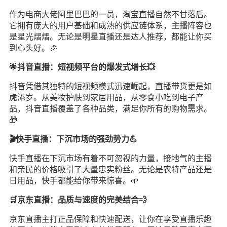
作为电商大佬阿里巴巴的一员，淘宝直播自然不甘落后。
它拥有庞大的用户基础和成熟的供应链体系，
主播
阵容也
是星光熠熠。无论是
明星
直播还是达人推荐，都能让你买
到心头好。🎉
🌟抖音直播：短视频平台的爆发式增长💥
抖音凭借其独特的短视频模式迅速崛起，直播带货更是如
虎添岁。从美妆护肤到家居用品，从零食小吃到电子产
品，抖音直播覆盖了各种品类，满足你所有的购物需求。
🎁
🎬快手直播：下沉市场的强劲势力💪
快手直播在下沉市场有着不可忽视的力量，接地气的主播
和亲民的价格吸引了大量忠实粉丝。无论是农特产品还是
日用品，快手都能给你带来惊喜。🌱
🛒京东直播：品质与速度的完美结合💨
京东直播主打正品保障和快速配送，让你在享受直播乐趣