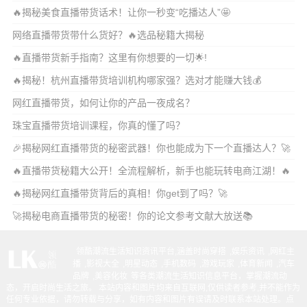
🔥揭秘美食直播带货话术！让你一秒变“吃播达人”🤩
网络直播带货带什么货好？🔥选品秘籍大揭秘
🔥直播带货新手指南？这里有你想要的一切🌟!
🔥揭秘！杭州直播带货培训机构哪家强？选对才能赚大钱💰
网红直播带货，如何让你的产品一夜成名？
珠宝直播带货培训课程，你真的懂了吗？
🎉揭秘网红直播带货的秘密武器！你也能成为下一个直播达人？🚀
🔥直播带货秘籍大公开！全流程解析，新手也能玩转电商江湖！🔥
🔥揭秘网红直播带货背后的真相！你get到了吗？🚀
🚀揭秘电商直播带货的秘密！你的论文参考文献大放送📚
领酷潮流生活知识资讯平台,涵盖
时尚穿搭
,
娱乐资讯
,
网红主
播
,
影视大全
,
明星动态
,
手机数码
,
游戏玩家
,
体育新闻
,
汽车
品牌
,
美容化妆
等各类潮流生活知识信息平台，掌握潮流动
态，开启时尚生活之旅。 本站内容和图片均来自互联网,仅供读者参考,并不能作为
任何专业依据，请勿转载与分享，如有内容和图片有误请及时联系本站处理。
点