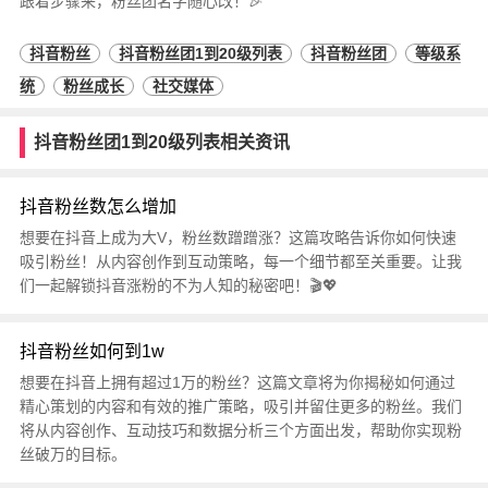
跟着步骤来，粉丝团名字随心改！🎉
抖音粉丝
抖音粉丝团1到20级列表
抖音粉丝团
等级系
统
粉丝成长
社交媒体
抖音粉丝团1到20级列表相关资讯
抖音粉丝数怎么增加
想要在抖音上成为大V，粉丝数蹭蹭涨？这篇攻略告诉你如何快速
吸引粉丝！从内容创作到互动策略，每一个细节都至关重要。让我
们一起解锁抖音涨粉的不为人知的秘密吧！🎬💖
抖音粉丝如何到1w
想要在抖音上拥有超过1万的粉丝？这篇文章将为你揭秘如何通过
精心策划的内容和有效的推广策略，吸引并留住更多的粉丝。我们
将从内容创作、互动技巧和数据分析三个方面出发，帮助你实现粉
丝破万的目标。