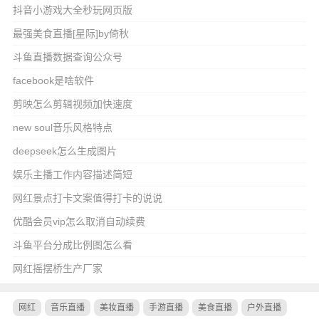
抖音小游戏大全秒玩网页版
最强美食直播[星际]by倚秋
斗鱼直播数据查询公众号
facebook是啥软件
剪映怎么剪辑视频加快速度
new soul音乐风格特点
deepseek怎么生成图片
娱乐主播工作内容描述简短
网红景点打卡文案值得打卡的说说
优酷会员vip怎么取消自动续费
斗鱼平台分成比例图怎么看
网红摇摆桥生产厂家
网红
音乐直播
美妆直播
手游直播
美食直播
户外直播