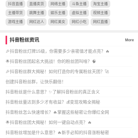
抖音直播
直播卖货
网络主播
斗鱼主播
淘宝主播
主播带货
跳舞主播
娱乐主播
虚拟主播
视频主播
游戏主播
网红达人
网红美女
网红小吃
网红直播
抖音粉丝资讯
More
🎉抖音粉丝灯牌15级，你需要多少亲密值才能点亮？🔥
🌟抖音粉丝团起名大挑战！你的粉丝团叫啥？🧠
🎉抖音粉丝群大揭秘！如何打造你的专属粉丝天团？🚀
创建抖音粉丝群，让快乐翻倍！
抖音粉丝是什么意思？✨了解抖音粉丝的真正含义
抖音粉丝量达到多少才有收益？💰变现攻略全揭秘
抖音粉丝怎么快速增长？🔥掌握这些秘密让你爆红全网
🌟抖音粉丝团大揭秘！如何一键自动点亮？🔥
抖音粉丝增加是什么意思？🔥新手必知的抖音涨粉秘密