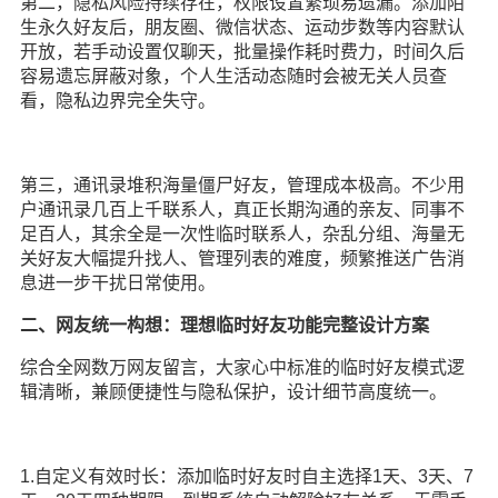
第二，隐私风险持续存在，权限设置繁琐易遗漏。添加陌
生永久好友后，朋友圈、微信状态、运动步数等内容默认
开放，若手动设置仅聊天，批量操作耗时费力，时间久后
容易遗忘屏蔽对象，个人生活动态随时会被无关人员查
看，隐私边界完全失守。
第三，通讯录堆积海量僵尸好友，管理成本极高。不少用
户通讯录几百上千联系人，真正长期沟通的亲友、同事不
足百人，其余全是一次性临时联系人，杂乱分组、海量无
关好友大幅提升找人、管理列表的难度，频繁推送广告消
息进一步干扰日常使用。
二、网友统一构想：理想临时好友功能完整设计方案
综合全网数万网友留言，大家心中标准的临时好友模式逻
辑清晰，兼顾便捷性与隐私保护，设计细节高度统一。
1.自定义有效时长：添加临时好友时自主选择1天、3天、7