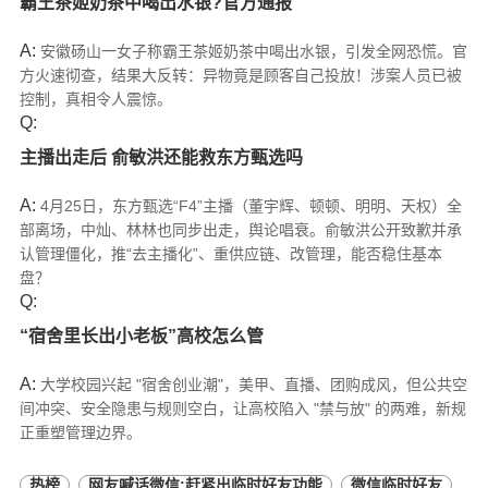
霸王茶姬奶茶中喝出水银?官方通报
A:
安徽砀山一女子称霸王茶姬奶茶中喝出水银，引发全网恐慌。官
方火速彻查，结果大反转：异物竟是顾客自己投放！涉案人员已被
控制，真相令人震惊。
Q:
主播出走后 俞敏洪还能救东方甄选吗
A:
4月25日，东方甄选“F4”主播（董宇辉、顿顿、明明、天权）全
部离场，中灿、林林也同步出走，舆论唱衰。俞敏洪公开致歉并承
认管理僵化，推“去主播化”、重供应链、改管理，能否稳住基本
盘？
Q:
“宿舍里长出小老板”高校怎么管
A:
大学校园兴起 "宿舍创业潮"，美甲、直播、团购成风，但公共空
间冲突、安全隐患与规则空白，让高校陷入 "禁与放" 的两难，新规
正重塑管理边界。
热榜
网友喊话微信:赶紧出临时好友功能
微信临时好友