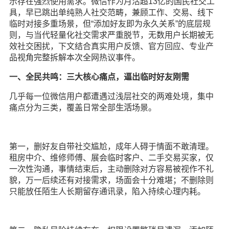
示存在强烈使用需求。微信作为月活超13亿的国民社交工
具，早已跳出单纯熟人社交范畴，兼顾工作、交易、线下
临时对接多重场景，但“添加好友即为永久关系”的底层规
则，与当代轻量化社交需求严重脱节，无数用户长期被无
效社交困扰，下文结合真实用户反馈、官方回应、专业产
品视角完整拆解本次全网热议事件。
一、全民共鸣：三大核心痛点，逼出临时好友刚需
几乎每一位微信用户都遭遇过浅层社交的两难处境，集中
痛点分为三类，覆盖日常全部
生活
场景。
第一，删好友自带社交尴尬，成年人碍于情面不敢清理。
租房中介、维修师傅、展会临时客户、二手交易买家，仅
一次性沟通，事情结束后，主动删除对方容易被视作不礼
貌，万一后续还有对接需求，场面会十分难堪；不删除则
只能放任陌生人长期留存通讯录，陷入持续心理内耗。