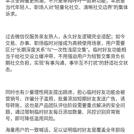
本次全网催更热潮，不只是单纯呼吁一款新功能，本质是
当代年轻人、职场人对“轻量化社交、清晰社交边界”的集体
诉求。
过去微信仅服务亲友熟人，永久好友逻辑完全适配；如今
交易、办事、职场临时对接成为高频使用场景，用户需要
区分“长期深度关系”与“一次性浅层交集”。临时好友功能相
当于给社交设立缓冲带，不用强迫用户为短暂交集背负长
期社交负担，实现“有事沟通，事毕互不打扰”的舒适社交状
态。
同时也有少量理性网友提出顾虑，担心临时好友功能会被
营销号、诈骗分子滥用，批量添加短期好友发送广告、诱
导转账，这也是产品团队评估阶段需要重点解决的安全问
题，通过限制临时好友每日添加数量、风控识别异常账
号，即可降低滥用风险。
海量用户的一致喊话，足以证明临时好友是覆盖全年龄段