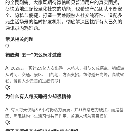
的全民刚需。大家既期待微信听见普通用户的真实困扰，
尽快落地适配轻量化社交的功能；也希望产品团队平衡安
全、隐私与便捷，打造一套兼顾熟人社交纯粹性、适配多
元生活场景的临时好友机制，彻底解决困扰所有人已久的
通讯录内耗难题。
常见相关问题
Q:
错峰游“五一”怎么玩才过瘾
A:
2026五一预计2.9亿人次出游，人挤人、排队久成痛点。错峰游
从时间、交通、景区、目的地四方面支招，帮你避开高峰，高效省
钱，解锁人少景美的过瘾假期！
Q:
为什么有人每天睡得少却很精神
A:
有人每天仅睡3-6小时仍活力满满，并非靠意志力硬扛，而是基
因、睡眠结构与生活习惯共同作用，普通人切勿盲目模仿。
Q: