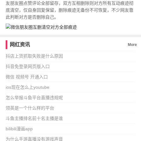
友朋友圈点赞评论全部留存，双方互相删除则对方所有互动痕迹彻
底清空，仅自身回复保留，删除痕迹无备份不可恢复，不少网友靠
此判断对方是否删除自己。
网红资讯
More
抖店上货抓取失败是什么原因
抖音免登录网页版入口
微信 视频号 开通入口
ios现在怎么上youtube
怎么举报斗鱼平台直播违规呢
领英是一个什么样的平台
斗鱼主播排名前十名主播是谁
bilibili漫画app
为什么手游直播没有游戏声音