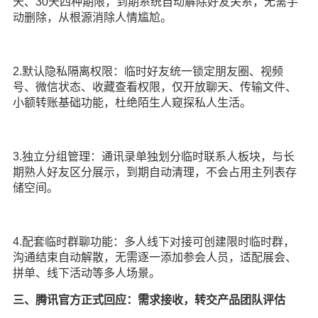
天、30天四种期限，到期系统自动解除好友关系，无需手
动删除，从根源消除人情尴尬。
2.默认隐私隔离权限：临时好友统一锁定朋友圈、视频
号、微信状态、收藏查看权限，仅开放聊天、传输文件、
小额转账基础功能，杜绝陌生人窥探私人生活。
3.独立分组管理：通讯录单独划分临时联系人板块，与长
期熟人好友区分展示，到期自动清理，不会占用主列表存
储空间。
4.配套临时群聊功能：多人线下对接可创建限时临时群，
沟通结束自动解散，无需逐一添加参会人员，适配展会、
拼单、线下活动等多人场景。
三、腾讯官方正式回应：需求接收，转交产品团队评估