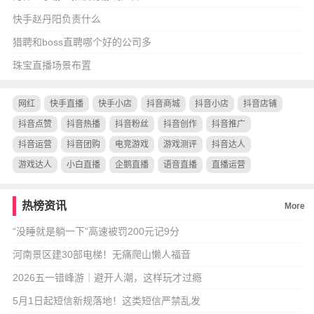
快手赵丹阳负责什么
猎聘和boss直聘哪个好的公司多
珠宝直播场景布置
网红
快手直播
快手小店
抖音商城
抖音小店
抖音店铺
抖音点赞
抖音热播
抖音粉丝
抖音创作
抖音推广
抖音运营
抖音团购
电竞游戏
游戏测评
抖音达人
游戏达人
小白直播
企鹅直播
语音直播
直播运营
热榜资讯
More
“没睡就是躺一下”高速被罚200元记9分
河南景区建30部电梯！无痛爬山懒人福音
2026五一错峰游｜避开人潮，这样玩才过瘾
5月1日起短信新规落地！这类短信严禁乱发