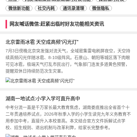
微信新功能
社交内耗
通讯录清理
微信隐私
网友喊话微信:赶紧出临时好友功能相关资讯
北京雷雨冰雹 天空成高频“闪光灯”
7月3日傍晚北京突发强对流天气，全域密集雷电刷屏夜空，天空持
续高频闪光伴随冰雹、8-10级阵风。石景山、朝阳等城区落下肉眼
可见冰雹，极端天气打乱市民出行，气象部门连发多道黄色预警，
提醒双休日持续防范次生灾害。
湖南一地试点:小学入学可直升高中
中考分流一直是千万家长最大教育焦虑，湖南娄底推出全省首个十
二年贯通培养试点，2026年秋季入学的小学生读完九年义务教育不
用参加中考，直接升入本校普高。本文结合官方文件拆解试点学
校、招生规则、退出机制与改革利弊，给家长完整参考。