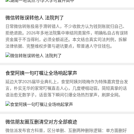
微信转账误转他人 法院判了
日常微信转账极易手滑转错人，不少收款方认为钱到账就归自己、
拒绝退款。2026年多地法院集中审结同类案件，明确私自占有误转
资金属于不当得利，必须全额返还。本文结合真实司法判例，拆解
法律依据、完整维权步骤与避坑要点，帮普通人守住钱包。
食堂阿姨一句叮嘱让全场响起掌声
延边大学2025届毕业典礼上，食堂阿姨刘晓梅作为特殊嘉宾登台发
言，朴实无华的家常叮嘱直击人心，几度哽咽动容。简短真挚的话
语治愈无数学子，话音落下瞬间引爆全场热烈掌声，刷屏全网。
微信朋友圈互删清空对方全部痕迹
微信派发布官方科普，区分单删、互删两种删除逻辑：单方面删好