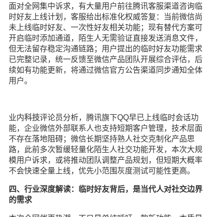
面对全网集中诉求，有大量用户前往腾讯客服渠道咨询临
时好友上线计划，客服给出标准化权威答复：当前微信尚
未上线临时好友、一次性好友相关功能；现有替代方案可
开启临时添加通道，陌生人无需验证直接发送消息文件，
但无法留存稳定沟通链路；用户提出的临时好友功能需求
已完整记录，统一反馈至微信产品团队开展综合评估，后
续如有功能更新，将通过微信官方公告渠道同步通知全体
用户。
业内
科技
评论员分析，腾讯旗下QQ早已上线临时会话功
能，企业微信外部联系人也支持短期客户管理，技术层面
不存在落地阻碍；微信长期坚持熟人社交克制化产品思
路，此前多次暂缓轻量化陌生人社交功能开发，本次大规
模用户诉求，或将推动团队调整产品规划，但短期大概率
不会快速全量上线，优先小范围灰度测试可能性更高。
四、行业深度解读：临时好友背后，是当代人对社交边界
的需求