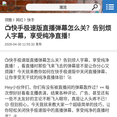
领酷
网红
快手
》
》
📺快手极速版直播弹幕怎么关？告别烦
人字幕，享受纯净直播！
2026-04-30 11:55:32
发布
📺快手极速版直播弹幕怎么关？告别烦人字幕，享受纯净
直播！，看直播时那些飞来飞去的弹幕是不是让你分心又
烦躁？今天就来教你如何在快手极速版中关闭直播弹幕，
让你享受无干扰的纯净直播体验！🚀
Hey小伙伴们，你们有没有被直播间的弹幕轰炸过？👀 每
次想好好看看
主播
表演，结果各种评论、广告、甚至还有
一些不太友好的言论不断飞入眼帘，真是让人头疼不已！
😔 但别担心，今天我就来教大家一个超级简单的技巧，让
你轻松关闭快手极速版中的直播弹幕，享受纯净的直播时
光！🎉