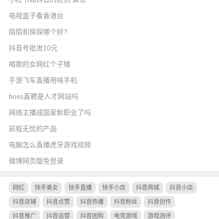
电视盒子看香港台
陌陌和探探哪个好?
抖音号批发10元
唱歌的女网红个子矮
手游飞车直播用啥手机
boss直聘是人才网站吗
网络主播成国家新职业了吗
前程无忧的产品
电脑怎么直播虎牙游戏视频
微博网页版免登录
网红
快手美女
快手直播
快手小店
抖音商城
抖音小店
抖音店铺
抖音点赞
抖音热播
抖音粉丝
抖音创作
抖音推广
抖音运营
抖音团购
电竞游戏
游戏测评