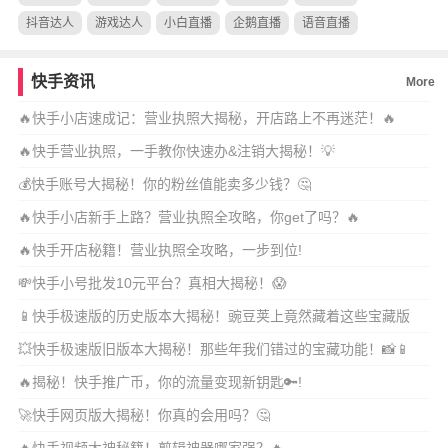
抖音达人
游戏达人
小白直播
企鹅直播
语音直播
快手资讯
More
🔥快手小店速成记：营业执照大揭秘，开店路上不再迷茫！🔥
🔥快手营业执照，一手教你快速办&注销大揭秘！💡
💰快手账号大揭秘！你的粉丝值能卖多少钱？🤔
🔥快手小店新手上路？营业执照全攻略，你get了吗？🔥
🔥快手开店秘籍！营业执照全攻略，一步到位!
💸快手小号批发10元平台？真相大揭秘！😱
📱快手极速版的历史版本大揭秘！豌豆荚上竟然藏着这些宝藏版
本？🚀
💥快手极速版旧版本大揭秘！那些年我们错过的宝藏功能！📸📱
🔥揭秘！快手推广币，你的流量变现新钥匙🔑!
🚀快手网页版大揭秘！你真的会用吗？🤔