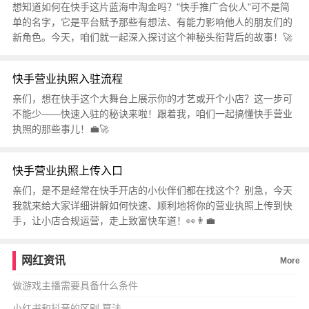
想知道如何在快手这片蓝海中淘金吗？"快手推广合伙人"可不是简
单的名字，它是平台赋予那些有想法、有能力影响他人的朋友们的
新角色。今天，咱们就一起深入探讨这个神秘头衔背后的故事！🚀
快手营业执照入驻流程
亲们，想在快手这个大舞台上展示你的才艺或开个小店？这一步可
不能少——快速入驻的秘诀来啦！跟着我，咱们一起搞懂快手营业
执照的那些事儿！💼🚀
快手营业执照上传入口
亲们，是不是经常在快手开店的小伙伴们都在找这个？别急，今天
我就来给大家详细讲解如何快速、顺利地将你的营业执照上传到快
手，让小店合规运营，走上致富快车道！👀👨‍💼
网红资讯
More
做游戏主播需要具备什么条件
小红书和抖音的区别 算法