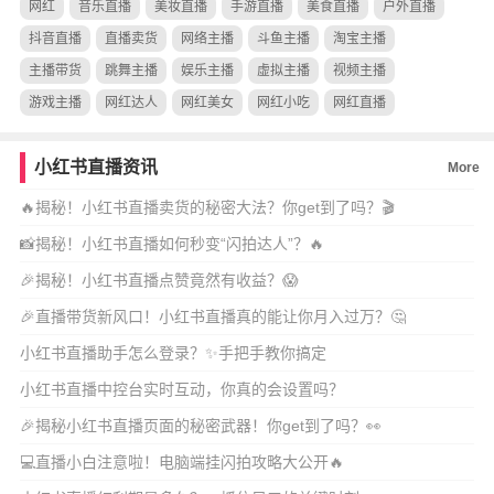
网红
音乐直播
美妆直播
手游直播
美食直播
户外直播
抖音直播
直播卖货
网络主播
斗鱼主播
淘宝主播
主播带货
跳舞主播
娱乐主播
虚拟主播
视频主播
游戏主播
网红达人
网红美女
网红小吃
网红直播
小红书直播资讯
More
🔥揭秘！小红书直播卖货的秘密大法？你get到了吗？🎬
📸揭秘！小红书直播如何秒变“闪拍达人”？🔥
🎉揭秘！小红书直播点赞竟然有收益？😱
🎉直播带货新风口！小红书直播真的能让你月入过万？🤔
小红书直播助手怎么登录？✨手把手教你搞定
小红书直播中控台实时互动，你真的会设置吗？
🎉揭秘小红书直播页面的秘密武器！你get到了吗？👀
💻直播小白注意啦！电脑端挂闪拍攻略大公开🔥