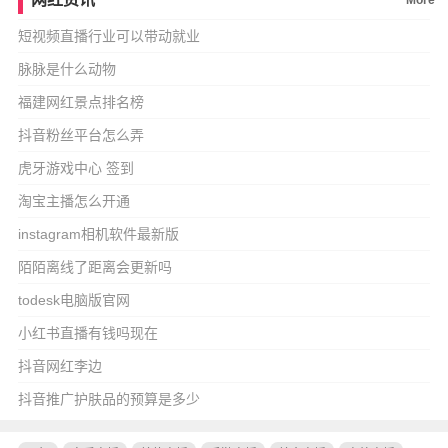
More
短视频直播行业可以带动就业
脉脉是什么动物
福建网红景点排名榜
抖音粉丝平台怎么弄
虎牙游戏中心 签到
淘宝主播怎么开通
instagram相机软件最新版
陌陌离线了距离会更新吗
todesk电脑版官网
小红书直播有钱吗现在
抖音网红李边
抖音推广护肤品的预算是多少