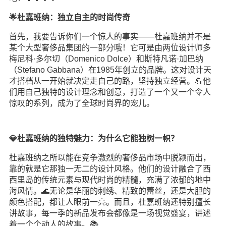
🌟杜嘉班纳：独立自主的时尚传奇
首先，我要告诉你们一个惊人的事实——杜嘉班纳并不是
某个大型奢侈品集团的一部分哦！它可是由两位设计师多
梅尼科·多尔切（Domenico Dolce）和斯特凡诺·加巴纳
（Stefano Gabbana）在1985年创立的品牌。这对设计天
才搭档从一开始就决定走自己的路，坚持独立经营。💪他
们用自己独特的设计理念和创意，打造了一个又一个令人
惊叹的系列，成为了全球时尚界的宠儿。
💎杜嘉班纳的独特魅力：为什么它能独树一帜？
杜嘉班纳之所以能在竞争激烈的奢侈品市场中脱颖而出，
靠的就是它那独一无二的设计风格。他们的设计融合了西
西里岛的传统元素与现代时尚的精髓，充满了浓郁的地中
海风情。🌊无论是华丽的刺绣、精致的蕾丝，还是大胆的
颜色搭配，都让人眼前一亮。而且，杜嘉班纳还特别擅长
讲故事，每一季的新品发布会都像是一场视觉盛宴，讲述
着一个个动人的故事。📚