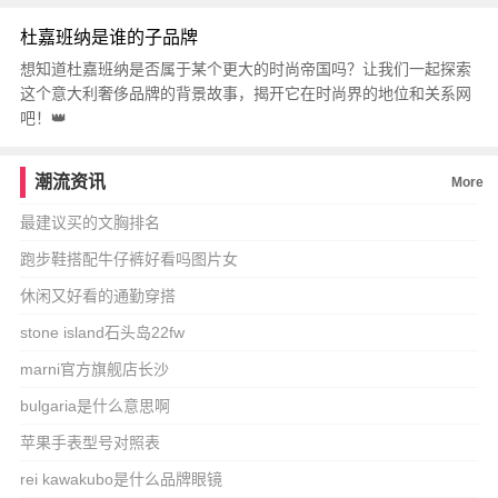
杜嘉班纳是谁的子品牌
想知道杜嘉班纳是否属于某个更大的时尚帝国吗？让我们一起探索
这个意大利奢侈品牌的背景故事，揭开它在时尚界的地位和关系网
吧！👑
潮流资讯
More
最建议买的文胸排名
跑步鞋搭配牛仔裤好看吗图片女
休闲又好看的通勤穿搭
stone island石头岛22fw
marni官方旗舰店长沙
bulgaria是什么意思啊
苹果手表型号对照表
rei kawakubo是什么品牌眼镜