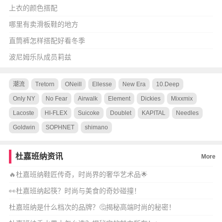
上衣的颜色搭配
哪里有卖滑板鞋的地方
直筒裤怎样搭配好看冬季
波尼姆乐队成员莉兹
潮流
Tretorn
ONeill
Ellesse
New Era
10.Deep
Only NY
No Fear
Airwalk
Element
Dickies
Mixxmix
Lacoste
HI-FLEX
Suicoke
Doublet
KAPITAL
Needles
Goldwin
SOPHNET
shimano
杜嘉班纳资讯
More
🔥杜嘉班纳鞋匠传奇，时尚界的奢华艺术品🌟
👀杜嘉班纳起筷？时尚与美食的奇妙碰撞！
杜嘉班纳是什么档次的品牌？🤔揭秘高端时尚的秘密！