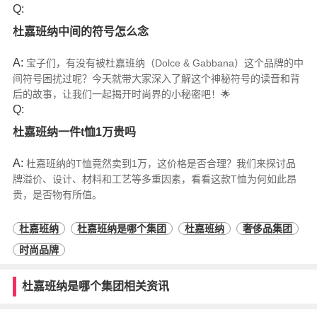
Q:
杜嘉班纳中间的符号怎么念
A:
宝子们，有没有被杜嘉班纳（Dolce & Gabbana）这个品牌的中
间符号困扰过呢？今天就带大家深入了解这个神秘符号的读音和背
后的故事，让我们一起揭开时尚界的小秘密吧！🌟
Q:
杜嘉班纳一件t恤1万贵吗
A:
杜嘉班纳的T恤竟然卖到1万，这价格是否合理？我们来探讨品
牌溢价、设计、材料和工艺等多重因素，看看这款T恤为何如此昂
贵，是否物有所值。
杜嘉班纳
杜嘉班纳是哪个集团
杜嘉班纳
奢侈品集团
时尚品牌
杜嘉班纳是哪个集团相关资讯