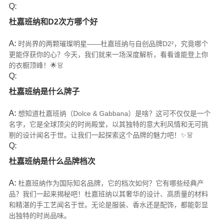
Q:
杜嘉班纳和D2次方哪个好
A:
时尚界的两颗璀璨明星——杜嘉班纳与自创品牌D2²，究竟哪个
更能俘获你的心？今天，我们就来一场深度解析，看看谁能登上你
的衣橱顶峰！🌟👗
Q:
杜嘉班纳是什么牌子
A:
想知道杜嘉班纳（Dolce & Gabbana）是啥？这可不仅仅是一个
名字，它是全球顶尖的时尚殿堂，以其独特的意大利风情和无可挑
剔的设计闻名于世。让我们一起探索这个品牌的魅力吧！✨👗
Q:
杜嘉班纳是什么品牌档次
A:
杜嘉班纳作为国际知名品牌，它的档次如何？它有哪些经典产
品？我们一起来揭秘吧！杜嘉班纳以其奢华的设计、高质量的材料
和精湛的手工艺闻名于世。无论是服装、香水还是配饰，都能彰显
出独特的时尚品味。