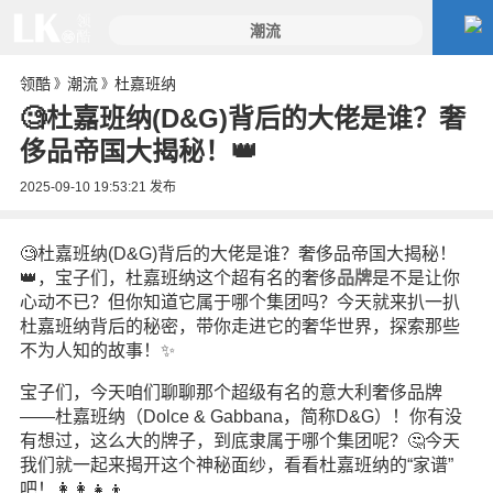
领酷
潮流
杜嘉班纳
》
》
🧐杜嘉班纳(D&G)背后的大佬是谁？奢
侈品帝国大揭秘！👑
2025-09-10 19:53:21
发布
🧐杜嘉班纳(D&G)背后的大佬是谁？奢侈品帝国大揭秘！
👑，宝子们，杜嘉班纳这个超有名的奢侈
品牌
是不是让你
心动不已？但你知道它属于哪个集团吗？今天就来扒一扒
杜嘉班纳背后的秘密，带你走进它的奢华世界，探索那些
不为人知的故事！✨
宝子们，今天咱们聊聊那个超级有名的意大利奢侈品牌
——杜嘉班纳（Dolce & Gabbana，简称D&G）！你有没
有想过，这么大的牌子，到底隶属于哪个集团呢？🤔今天
我们就一起来揭开这个神秘面纱，看看杜嘉班纳的“家谱”
吧！👩‍👩‍👧‍👦