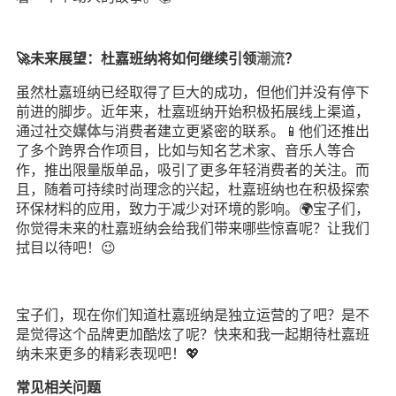
🚀未来展望：杜嘉班纳将如何继续引领
潮流
？
虽然杜嘉班纳已经取得了巨大的成功，但他们并没有停下
前进的脚步。近年来，杜嘉班纳开始积极拓展线上渠道，
通过社交
媒体
与消费者建立更紧密的联系。📱他们还推出
了多个跨界合作项目，比如与知名艺术家、音乐人等合
作，推出限量版单品，吸引了更多年轻消费者的关注。而
且，随着可持续时尚理念的兴起，杜嘉班纳也在积极探索
环保材料的应用，致力于减少对环境的影响。🌍宝子们，
你觉得未来的杜嘉班纳会给我们带来哪些惊喜呢？让我们
拭目以待吧！😉
宝子们，现在你们知道杜嘉班纳是独立运营的了吧？是不
是觉得这个品牌更加酷炫了呢？快来和我一起期待杜嘉班
纳未来更多的精彩表现吧！💖
常见相关问题