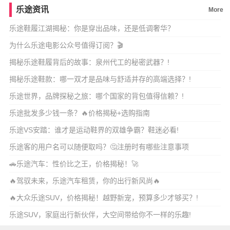
乐途资讯
More
乐途鞋履江湖揭秘：你是穿出品味，还是低调奢华？
为什么乐途电影公众号值得订阅？🎬
揭秘乐途鞋履背后的故事：泉州代工的秘密武器？!
揭秘乐途鞋款：哪一双才是品味与舒适并存的高端选择？!
乐途世界，品牌探秘之旅：哪个国家的背包值得信赖？!
乐途批发多少钱一条？🔥价格揭秘+选购指南
乐途VS安踏：谁才是运动鞋界的双雄争霸？鞋迷必看!
乐途客的用户名可以随便取吗？🤔注册时有哪些注意事项
🚗乐途汽车：性价比之王，价格揭秘！🚀
🔥驾驭未来，乐途汽车租赁，你的出行新风尚🔥
🔥大众乐途SUV，价格揭秘！越野新宠，预算多少才够买？!
乐途SUV，家庭出行新伙伴，大空间带给你不一样的乐趣!