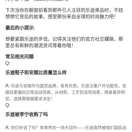
下次当你在橱窗前看到那件引人注目的乐途单品时，不妨
想想它背后的故事，感受那份来自全球的时尚魅力吧！
最后的小提示:
想要紧跟乐途的步伐，记得关注他们的官方社交
媒体
，那
里总有新鲜的潮流资讯等着你哦！
常见相关问题
Q:
乐途鞋子和安踏比质量怎么样
A:
乐途与安踏作为国货品牌，各有优势。乐途注重户外功能性，安
踏则更偏向日常运动场景。从材质、工艺到适用场景，两者差异明
显，选择需根据需求决定！
Q:
乐途被李宁收购了吗
A:
你们听说了吗？体育界的一场大动作——乐途竟然被咱们国民品