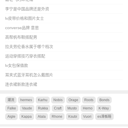
李宁是中国品牌还是外资
lv皮带价格和图片女士
converse品牌 意思
高帮帆布鞋搭配男
拉夫劳伦香水属于哪个档次
运动穿搭技巧穿衣搭配
lv女包保值款
耳夹式蓝牙耳机怎么戴图片
连衣裙新款连衣裙
潮流
hermes
Karhu
Nobis
Orage
Roots
Bonds
Falke
Vaude
Rukka
Craft
Musto
Herno
K-Way
Aigle
Kappa
Alala
Rhone
Ksubi
Vuori
es滑板鞋