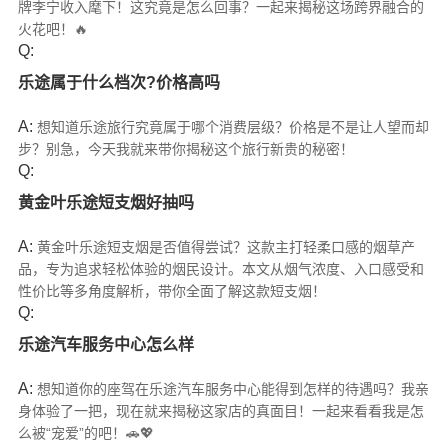
牌李宁收入麾下！这究竟是怎么回事？一起来揭秘这场跨界融合的
火花吧！🔥
Q:
乐途属于什么档次?价格高吗
A:
想知道乐途旅行究竟属于哪个消费层级？价格是不是让人望而却
步？别急，今天我就来带你揭秘这个旅行新贵的秘密！
Q:
黄金叶乐途短支烟好抽吗
A:
黄金叶乐途短支烟是否值得尝试？这款主打轻柔口感的烟草产
品，专为追求轻松体验的烟民设计。本文从烟气浓度、入口感受和
性价比等多角度解析，带你全面了解这款短支烟！
Q:
乐途汽车服务中心怎么样
A:
想知道你的座驾在乐途汽车服务中心能得到怎样的待遇吗？我亲
身体验了一把，现在就来揭秘这家店的真面目！一起来看看我是怎
么被“宠爱”的吧！🚗💖