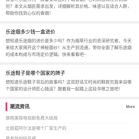
何？本文从烟民需求出发，详细解析其价格、味道以及适合人群，
帮助你找到心仪的香烟！
乐途烟多少钱一盒进价
想知道乐途烟的进价是多少吗？作为烟草行业的资深研究者，今天
来给大家揭开这个神秘面纱！从生产到流通，带你全面了解乐途烟
的成本构成与市场定价逻辑。快来看看吧~
乐途鞋子是哪个国家的牌子
想知道乐途鞋子背后的故事吗？这双舒适又时尚的鞋款究竟来自哪
个国家的设计师匠心独运？跟着我一起踏上这段寻根之旅吧！
潮流资讯
More
旗袍美探电视剧免费大结局
北极狐阿尔法是哪个厂家生产的
最老气的碎花裙